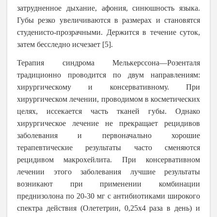
затрудненное дыхание, афония, синюшность языка.
Губы резко увеличиваются в размерах и становятся
студенисто-прозрачными. Держится в течение суток,
затем бесследно исчезает [5].
Терапия синдрома Мелькерссона―Розенталя
традиционно проводится по двум направлениям:
хирургическому и консервативному. При
хирургическом лечении, проводимом в косметических
целях, иссекается часть тканей губы. Однако
хирургическое лечение не прекращает рециди­вов
заболевания и первоначально хорошие
терапевтические ре­зультаты часто сменяются
рецидивом макрохейлита. При консервативном
лечении этого заболевания лучшие результаты
возникают при применении комбинации
преднизолона по 20-30 мг с антибиотиками широкого
спектра действия (Олететрин, 0,25x4 раза в день) и