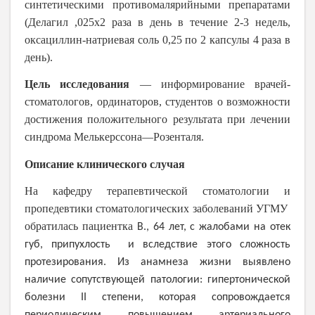
синтетическими противомалярийными препаратами
(Делагил ,025
x
2 раза в день в течение 2-3 недель,
оксациллин-натриевая соль 0,25 по 2 капсулы 4 раза в
день).
Цель исследования
― информирование врачей-
стоматологов, ординаторов, студентов о возможности
достижения положительного результата при лечении
синдрома Мелькерссона―Розенталя.
Описание клинического случая
На кафедру терапевтической стоматологии и
пропедевтики стоматологических заболеваний УГМУ
обратилась пациентка
В., 64 лет, с жалобами на отек
губ, припухлость и вследствие этого сложность
протезирования. Из анамнеза жизни выявлено
наличие сопутствующей патологии: гипертонической
болезни
II
степени, которая сопровождается
периодическим повышением артериального