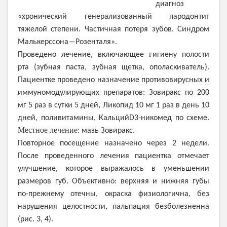
диагноз
«хронический генерализованный пародонтит
тяжелой степени. Частичная потеря зубов. Синдром
Малькерссона―Розенталя».
г
Проведено лечение, включающее
игиену полости
рта (зубная паста, зубная щетка, ополаскиватель).
Пациентке проведено назначение противовирусных и
иммуномодулирующих препаратов: Зовиракс по 200
,
мг 5 раз в сутки 5 дней
Ликопид 10 мг 1 раз в день 10
.
дней, поливитамины, Кальций
D
3-никомед по схеме
Местное лечение:
мазь Зовиракс.
Повторное посещение назначено через 2 недели.
После проведенного лечения пациентка отмечает
улучшение, которое выражалось в уменьшении
размеров губ.
Объективно: верхняя и нижняя губы
по-прежнему отечны, окраска физиологична, без
нарушения целостности, пальпация безболезненна
(рис. 3, 4).