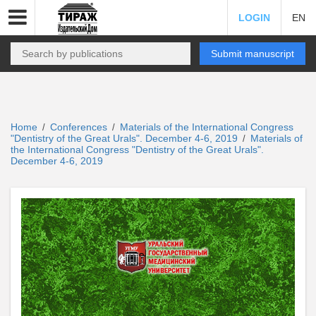
LOGIN
EN
Submit manuscript
Home
Conferences
Materials of the International Congress
/
/
"Dentistry of the Great Urals". December 4-6, 2019
Materials of
/
the International Congress "Dentistry of the Great Urals".
December 4-6, 2019