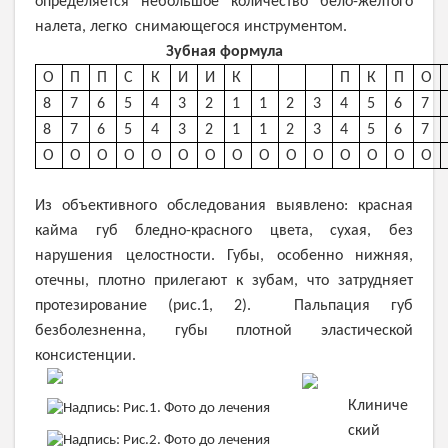
определяется небольшое количество бело-желтого
налета, легко снимающегося инструментом.
Зубная формула
О
П
П
С
К
И
И
К
П
К
П
О
8
7
6
5
4
3
2
1
1
2
3
4
5
6
7
8
7
6
5
4
3
2
1
1
2
3
4
5
6
7
О
О
О
О
О
О
О
О
О
О
О
О
О
О
О
Из объективного обследования выявлено: красная
кайма губ бледно-красного цвета, сухая, без
нарушения целостности. Губы, особенно нижняя,
отечны, плотно прилегают к зубам, что затрудняет
протезирование (рис.1, 2). Пальпация губ
безболезненна, губы плотной эластической
консистенции.
Клиниче
ский