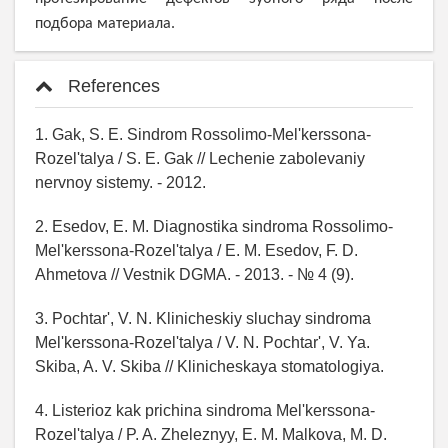
подбора материала.
References
1. Gak, S. E. Sindrom Rossolimo-Mel'kerssona-
Rozel'talya / S. E. Gak // Lechenie zabolevaniy
nervnoy sistemy. - 2012.
2. Esedov, E. M. Diagnostika sindroma Rossolimo-
Mel'kerssona-Rozel'talya / E. M. Esedov, F. D.
Ahmetova // Vestnik DGMA. - 2013. - № 4 (9).
3. Pochtar', V. N. Klinicheskiy sluchay sindroma
Mel'kerssona-Rozel'talya / V. N. Pochtar', V. Ya.
Skiba, A. V. Skiba // Klinicheskaya stomatologiya.
4. Listerioz kak prichina sindroma Mel'kerssona-
Rozel'talya / P. A. Zheleznyy, E. M. Malkova, M. D.