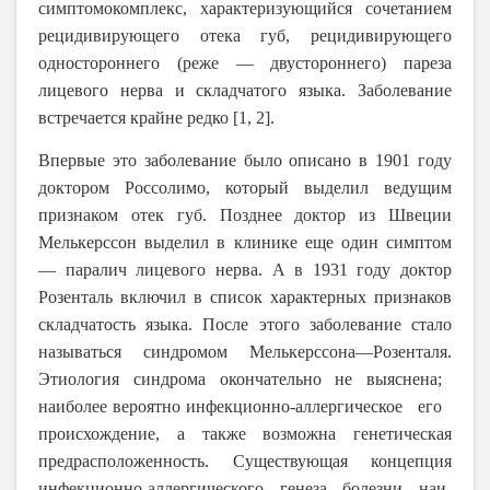
симптомокомплекс, характеризующийся сочетанием
рецидивирующего отека губ, рецидивирующего
одностороннего (реже ― двустороннего) пареза
лицевого нерва и складчатого языка. Заболевание
встречается крайне редко [1, 2].
Впервые это заболевание было описано в 1901 году
доктором Россолимо, который выделил ведущим
признаком отек губ. Позднее доктор из Швеции
Мелькерссон выделил в клинике еще один симптом
― паралич лицевого нерва. А в 1931 году доктор
Розенталь включил в список характерных признаков
складчатость языка. После этого заболевание стало
называться синдромом Мелькерссона―Розенталя.
Этиология синдрома окончательно не выяснена;
наиболее вероятно инфекционно-аллергическое его
происхождение, а также возможна генетическая
предрасположенность. Существующая концепция
инфекционно-аллергического генеза болезни наи­