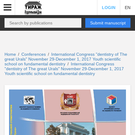
LOGIN
EN
Submit manuscript
Home
Conferences
International Congress "dentistry of The
/
/
great Urals" November 29-December 1, 2017 Youth scientific
school on fundamental dentistry
International Congress
/
"dentistry of The great Urals" November 29-December 1, 2017
Youth scientific school on fundamental dentistry