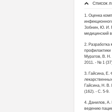
Список л
1. Оценка ком
инфекционного 
Зобнин, Ю. И. 
медицинский вес
2. Разработка
профилактики 
Муратов, В. Н. 
2011. - № 1 (37)
3. Гайсина, Е
лекарственных
Гайсина, Н. В.
(162). - С. 5-9.
4. Данилов, А
ведению пациен