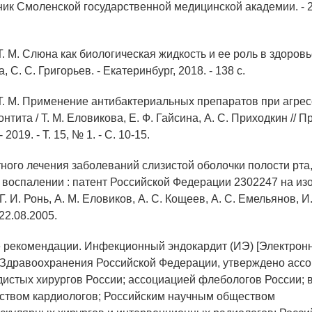
ник Смоленской государственной медицинской академии. - 20
Т. М. Слюна как биологическая жидкость и ее роль в здоровь
, С. С. Григорьев. - Екатеринбург, 2018. - 138 с.
 Т. М. Применение антибактериальных препаратов при агре
тита / Т. М. Еловикова, Е. Ф. Гайсина, А. С. Приходкин // 
2019. - Т. 15, № 1. - С. 10-15.
ного лечения заболеваний слизистой оболочки полости рта,
 воспалении : патент Российской Федерации 2302247 на изоб
Г. И. Ронь, А. М. Еловиков, А. С. Кощеев, А. С. Емельянов, И.
22.08.2005.
е рекомендации. Инфекционный эндокардит (ИЭ) [Электронн
Здравоохранения Российской Федерации, утверждено асс
дистых хирургов России; ассоциацией флебологов России; 
ством кардиологов; Российским научным обществом