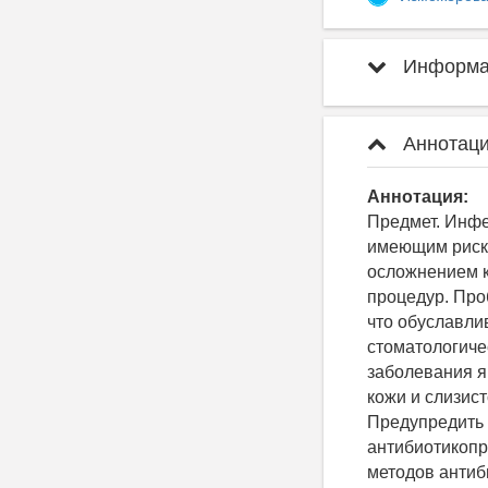
Информац
Аннотаци
Аннотация:
Предмет. Инфе
имеющим риск 
осложнением к
процедур. Про
что обуславли
стоматологиче
заболевания я
кожи и слизис
Предупредить 
антибиотикопр
методов антиб