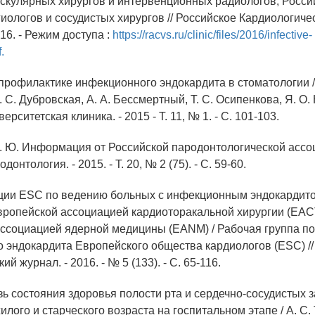
скулярных хирургов и интервенционных радиологов; Росси
иологов и сосудистых хирургов // Российское Кардиологиче
16. - Режим доступа :
https://racvs.ru/clinic/files/2016/infective-
.
 профилактике инфекционного эндокардита в стоматологии /
 С. Дубровская, А. А. Бессмертный, Т. С. Осипенкова, Я. О. 
верситетская клиника. - 2015 - Т. 11, № 1. - С. 101-103.
Л. Ю. Информация от Российской пародонтологической ассоц
донтология. - 2015. - Т. 20, № 2 (75). - С. 59-60.
ции ESC по ведению больных с инфекционным эндокардито
ропейской ассоциацией кардиоторакальной хирургии (EAC
ссоциацией ядерной медицины (EANM) / Рабочая группа п
 эндокардита Европейского общества кардиологов (ESC) //
й журнал. - 2016. - № 5 (133). - С. 65-116.
зь состояния здоровья полости рта и сердечно-сосудистых 
лого и старческого возраста на госпитальном этапе / А. С.