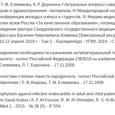
 Т. М. Еловикова, К. Р. Дорохина // Актуальные вопросы со
ауки и здравоохранения : материалы IV Международной на
конференции молодых учёных и студентов, IV Форума медиц
ких вузов России «За качественное образование», посвя
рождения ректора Свердловского государственного медицин
офессора Василия Николаевича Климова [Электронный ресу
0-12 апреля 2019 г. - Том 2. - Екатеринбург : УГМУ, 2019. - С
ределения необходимости назначения антибактериальной т
нтита : патент Российской Федерации 2383018 на изобретен
Еловикова, Л. Г. Боронина. - 17.11.2008.
агностики степени тяжести пародонтита : патент Российско
бретение / Л. В.Уварова, Т. М. Еловикова. - 17.11.2008.
rophylaxis against infective endocarditis in adult and child pati
n Saudi Arabia / A. F. Al-Fouzan, R. M. Al-Shinaiber, R. S. Al-Ba
Med J. - 2015. - № 36 (5). - Р. 554.