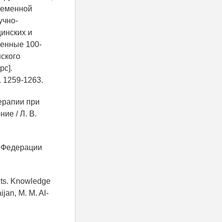
временной
учно-
инских и
щенные 100-
ского
рс].
. 1259-1263.
ерапии при
ие / Л. В.
й Федерации
ents. Knowledge
ijan, M. M. Al-