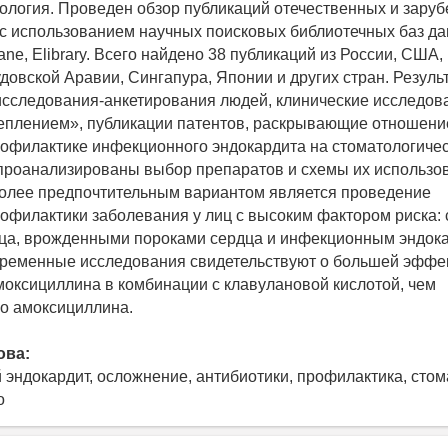
ология. Проведен обзор публикаций отечественных и зару
с использованием научных поисковых библиотечных баз да
ane, Elibrary. Всего найдено 38 публикаций из России, США,
довской Аравии, Сингапура, Японии и других стран. Резуль
сследования-анкетирования людей, клинические исследов
плением», публикации патентов, раскрывающие отношени
офилактике инфекционного эндокардита на стоматологиче
 проанализированы выбор препаратов и схемы их использо
олее предпочтительным вариантом является проведение
офилактики заболевания у лиц с высоким фактором риска: 
ца, врожденными пороками сердца и инфекционным эндок
ременные исследования свидетельствуют о большей эффе
оксициллина в комбинации с клавулановой кислотой, чем
о амоксициллина.
ова:
эндокардит, осложнение, антибиотики, профилактика, стом
о