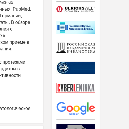
бежных
нных: PubMed,
 Германии,
таты. В обзоре
ания с
е к
ском приеме в
вания.
с протезами
ардитом в
ктивности
атологическое