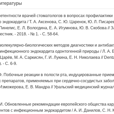
итературы
петентности врачей стоматологов в вопросах профилактики
эндокардита / Т. А. Аксенова, С. Ю. Царенок, Ю. Л. Писарев
Пинелис, Е. Л. Вологдина, Е. А. Игумнова, Ю. В. Скобова // 
тник. - 2018. - № 1. - С. 58-64.
 молекулярно-биологических методов диагностики и антиба
инфекционного эндокардита одонтогенной природы / Л. А. Б
Царёв, М. А. Саркисян, Г. И. Лукина, Е. Н. Николаева // Denta
. - С. 6-9.
. Ф. Побочные реакции в полости рта, индуцированные прие
 препаратов, применяемых при сердечно-сосудистых заболе
 Изможерова, Е. В. Мандра // Уральский медицинский журнал.
. И. Обновленные рекомендации европейского общества кар
тов с инфекционным эндокардитом / А. И. Данилов, С. Н. К