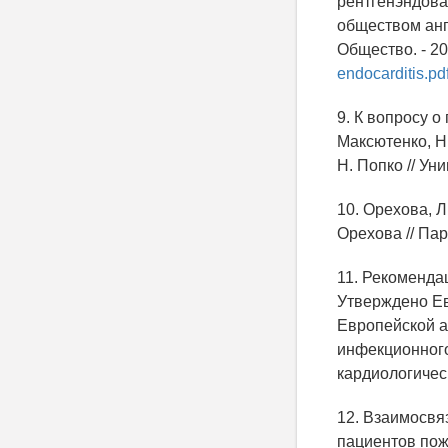
рентгенэндова
обществом анг
Общество. - 20
endocarditis.pdf
9. К вопросу о
Максютенко, Н.
Н. Попко // Уни
10. Орехова, 
Орехова // Паро
11. Рекоменда
Утверждено Ев
Европейской а
инфекционного
кардиологически
12. Взаимосвя
пациентов пожи