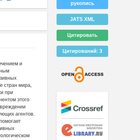
рукопись
JATS XML
Цитировать
Цитирований:
3
ечением и
зным
азивных
е стран мира,
ки при
нентом этого
овреждении
ующих агентов.
 помогает
тивных
тологическом