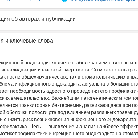
ия об авторах и публикации
я и ключевые слова
кционный эндокардит является заболеванием с тяжелым т
инвалидизации и высокой смертности. Он может стать гро
ак после общехирургических, так и стоматологических инв
блема инфекционного эндокардита актуальна в большинств
вает необходимость адресного проведения его профилакти
ских вмешательствах. Важнейшим патогенетическим компо
вляется транзиторная бактериемия, развивающаяся при п
той оболочки полости рта под влиянием различных травмир
и снизить риск возникновения инфекционного эндокардита
офилактика. Цель ― выявление и анализ наиболее эффек
иотикопрофилактики инфекционного эндокардита на стома