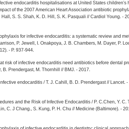
fective endocarditis hospitalisations at United States children's 
mpact of the 2007 American Heart Association antibiotic prophyl
. Hall, S. S. Shah, K. D. Hill, S. K. Pasquali // Cardiol Young. - 2
rophylaxis for infective endocarditis: a systematic review and met
 Harrison, P. Jewell, I. Onakpoya, J. B. Chambers, M. Dayer, P. Loc
12). - Р. 937-944.
at risk of infective endocarditis need antibiotics before dental pr
, B. Prendergast, M. Thornhill // BMJ. - 2017.
 Infective endocarditis / T. J. Cahill, B. D. Prendergast // Lancet.
edures and the Risk of Infective Endocarditis / P. C.Chen, Y. C.
Lin, C. J Chang., S. Kung, P. H. Chu // Medicine (Baltimore). - 20
rophylaxis of infective endocarditis in dentistry: clinical approac