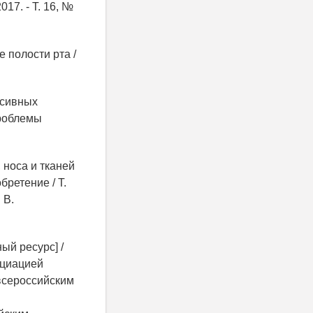
17. - Т. 16, №
е полости рта /
ссивных
Проблемы
 носа и тканей
ретение / Т.
 В.
ый ресурс] /
оциацией
всероссийским