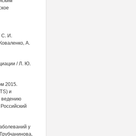
йским
ское
 С. И.
Коваленко, А.
иации / Л. Ю.
м 2015.
TS) и
о ведению
 Российский
заболеваний у
 Трубчанинова,