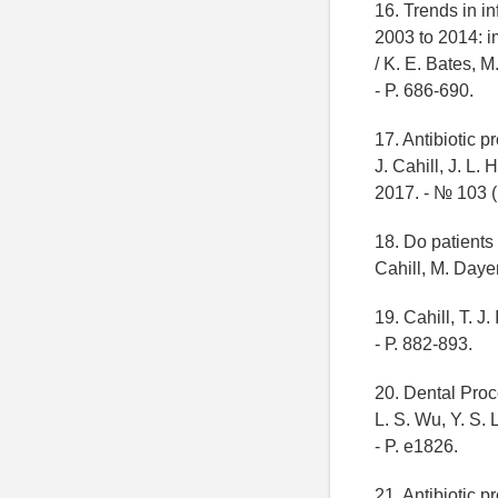
16. Trends in in
2003 to 2014: i
/ K. E. Bates, M
- P. 686-690.
17. Antibiotic p
J. Cahill, J. L.
2017. - № 103 (
18. Do patients 
Cahill, M. Dayer
19. Cahill, T. J.
- Р. 882-893.
20. Dental Proc
L. S. Wu, Y. S. 
- P. e1826.
21. Antibiotic p