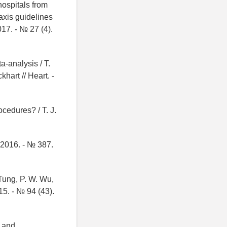
hospitals from
axis guidelines
017. - № 27 (4).
a-analysis / T.
khart // Heart. -
ocedures? / T. J.
 - 2016. - № 387.
 Tung, P. W. Wu,
15. - № 94 (43).
h and