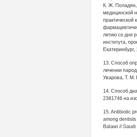
К. Ж. Поладян,
медицинской н
практической 
фармацевтичес
летию со дня 
института, пр
Екатеринбург, 1
13. Способ оп
лечении пародо
Уварова, Т. М. 
14. Способ ди
2381746 на изо
15. Antibiotic p
among dentists i
Balawi // Saudi 