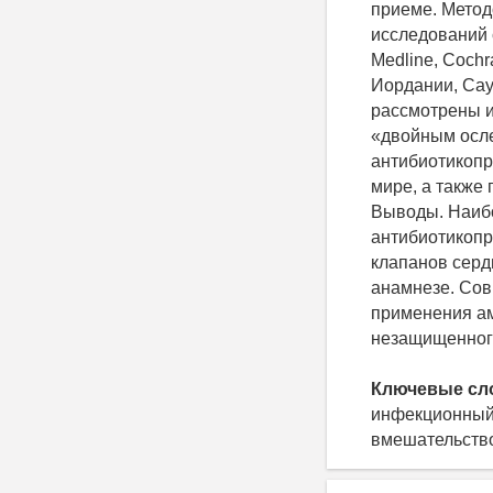
приеме. Метод
исследований 
Medline, Cochr
Иордании, Сау
рассмотрены и
«двойным осле
антибиотикопр
мире, а также
Выводы. Наиб
антибиотикопр
клапанов серд
анамнезе. Сов
применения ам
незащищенног
Ключевые сл
инфекционный 
вмешательств