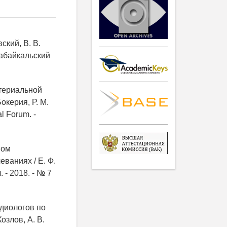
ский, В. В.
Забайкальский
ктериальной
окерия, Р. М.
l Forum. -
мом
ваниях / Е. Ф.
 - 2018. - № 7
диологов по
озлов, А. В.