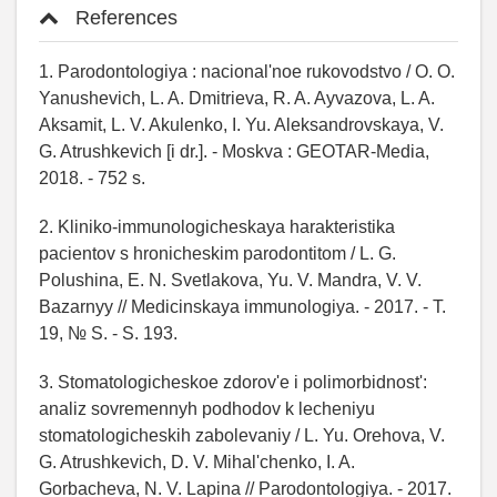
References
1. Parodontologiya : nacional'noe rukovodstvo / O. O.
Yanushevich, L. A. Dmitrieva, R. A. Ayvazova, L. A.
Aksamit, L. V. Akulenko, I. Yu. Aleksandrovskaya, V.
G. Atrushkevich [i dr.]. - Moskva : GEOTAR-Media,
2018. - 752 s.
2. Kliniko-immunologicheskaya harakteristika
pacientov s hronicheskim parodontitom / L. G.
Polushina, E. N. Svetlakova, Yu. V. Mandra, V. V.
Bazarnyy // Medicinskaya immunologiya. - 2017. - T.
19, № S. - S. 193.
3. Stomatologicheskoe zdorov'e i polimorbidnost':
analiz sovremennyh podhodov k lecheniyu
stomatologicheskih zabolevaniy / L. Yu. Orehova, V.
G. Atrushkevich, D. V. Mihal'chenko, I. A.
Gorbacheva, N. V. Lapina // Parodontologiya. - 2017.