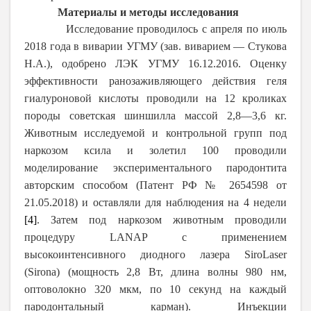
Материалы и методы исследования
Исследование проводилось с апреля по июль
2018 года в виварии УГМУ (зав. виварием ― Стукова
Н.А.), одобрено ЛЭК УГМУ 16.12.2016. Оценку
эффективности ранозаживляющего действия геля
гиалуроновой кислоты проводили на 12 кроликах
породы советская шиншилла массой 2,8―3,6 кг.
Животным исследуемой и контрольной групп под
наркозом ксила и золетил 100 проводили
моделирование экспериментального пародонтита
авторским способом (Патент РФ № 2654598 от
21.05.2018) и оставляли для наблюдения на 4 недели
[4]
. Затем под наркозом животным проводили
процедуру LANAP с применением
высокоинтенсивного диодного лазера SiroLaser
(Sirona) (мощность 2,8 Вт, длина волны 980 нм,
оптоволокно 320 мкм, по 10 секунд на каждый
пародонтальный карман). Инъекции