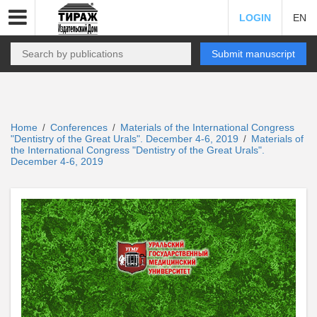
LOGIN
EN
Submit manuscript
Home
Conferences
Materials of the International Congress
/
/
"Dentistry of the Great Urals". December 4-6, 2019
Materials of
/
the International Congress "Dentistry of the Great Urals".
December 4-6, 2019