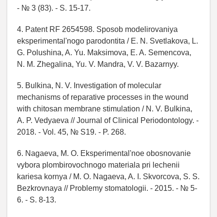
- № 3 (83). - S. 15-17.
4. Patent RF 2654598. Sposob modelirovaniya
eksperimental'nogo parodontita / E. N. Svetlakova, L.
G. Polushina, A. Yu. Maksimova, E. A. Semencova,
N. M. Zhegalina, Yu. V. Mandra, V. V. Bazarnyy.
5. Bulkina, N. V. Investigation of molecular
mechanisms of reparative processes in the wound
with chitosan membrane stimulation / N. V. Bulkina,
A. P. Vedyaeva // Journal of Clinical Periodontology. -
2018. - Vol. 45, № S19. - P. 268.
6. Nagaeva, M. O. Eksperimental'noe obosnovanie
vybora plombirovochnogo materiala pri lechenii
kariesa kornya / M. O. Nagaeva, A. I. Skvorcova, S. S.
Bezkrovnaya // Problemy stomatologii. - 2015. - № 5-
6. - S. 8-13.