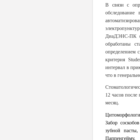
В связи с опр
обследование 
автоматизиров
электропункту
ДиаДЭНС-ПК (
обработаны ст
определением с
критерия Stud
интервал в прик
что в генеральн
Стоматологичес
12 часов после 
месяц.
Цитоморфологич
Забор соскобо
зубной пасты,
Паппенгейму.