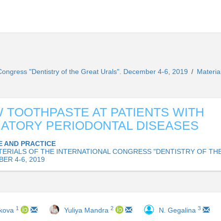
l Congress "Dentistry of the Great Urals". December 4-6, 2019
Materia
/
 TOOTHPASTE AT PATIENTS WITH
ATORY PERIODONTAL DISEASES
E AND PRACTICE
TERIALS OF THE INTERNATIONAL CONGRESS "DENTISTRY OF TH
ER 4-6, 2019
1
2
3
akova
Yuliya Mandra
N. Gegalina