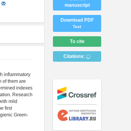
6
manuscript
Download PDF
Text
To cite
Citations:
th inflammatory
n of them are
termined indexes
cation. Research
with mild
e first
ygienic Green-