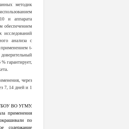
санных методик
использованием
 10 и аппарата
м обеспечением
 исследований
ного анализа с
 применением t-
 доверительный
5 % гарантирует,
ета.
именения, через
з 7, 14 дней и 1
 ФГБОУ ВО УГМУ.
ала применения
 окрашивали по
ое содержание