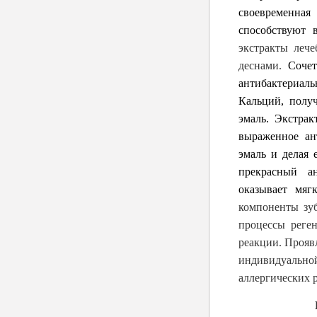
своевременна
способствуют 
экстракты леч
деснами.
Сочет
антибактериаль
Кальций, полу
эмаль.
Экстрак
выраженное ан
эмаль и делая 
прекрасный ан
оказывает мяг
компоненты зуб
процессы реге
реакции. Прояв
индивидуально
аллергических 
Цель и