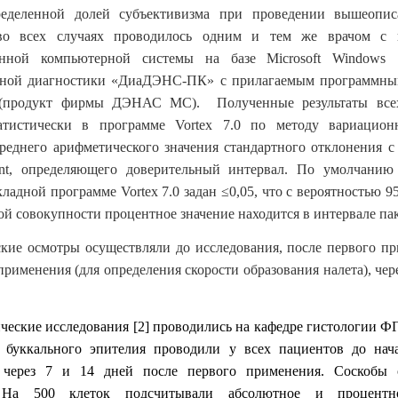
еделенной долей субъективизма при проведении вышеопи
во всех случаях проводилось одним и тем же врачом с 
анной компьютерной системы на базе Microsoft Windows
рной диагностики «ДиаДЭНС-ПК» с прилагаемым программны
продукт фирмы ДЭНАС МС). Полученные результаты всех
атистически в программе Vortex 7.0 по методу вариацион
реднего арифметического значения стандартного отклонения с
ent, определяющего доверительный интервал. По умолчанию
ладной программе Vortex 7.0 задан ≤0,05, что с вероятностью 9
ой совокупности процентное значение находится в интервале пак
кие осмотры осуществляли до исследования, после первого пр
применения (для определения скорости образования налета), чере
еские исследования [2] проводились на кафедре гистологии
в буккального эпителия проводили у всех пациентов до нач
 через 7 и 14 дней после первого применения. Соскобы
 На 500 клеток подсчитывали абсолютное и процентн