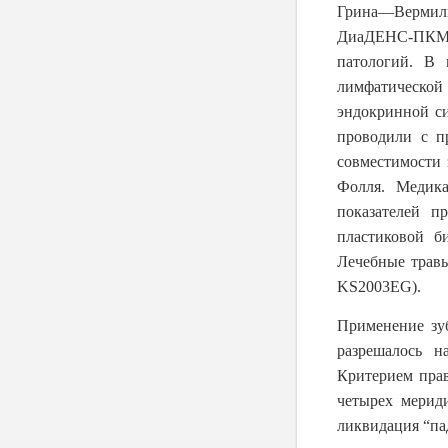
Грина―Вермиль
ДиаДЕНС-ПКМ 
патологий. В
лимфатическо
эндокринной си
проводили с п
совместимости 
Фолля. Медика
показателей п
пластиковой б
Лечебные травы
KS2003EG).
Применение зу
разрешалось н
Критерием прав
четырех мериди
ликвидация “па