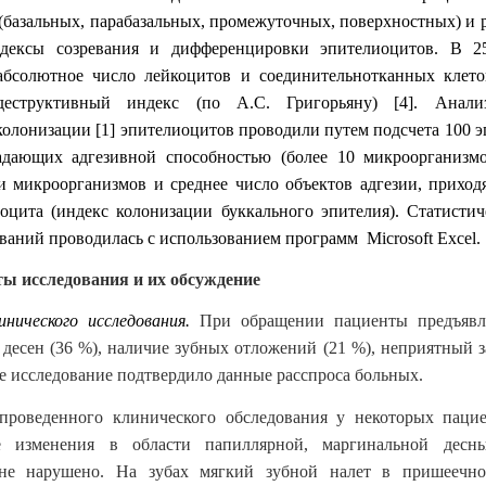
(базальных, парабазальных, промежуточных, поверхностных) и 
дексы созревания и дифференцировки эпителиоцитов. В 2
абсолютное число лейкоцитов и соединительнотканных клето
-деструктивный индекс (по А.С. Григорьяну) [4]. Анали
колонизации [1] эпителиоцитов проводили путем подсчета 100 э
адающих адгезивной способностью (более 10 микроорганизмо
и микроорганизмов и среднее число объектов адгезии, прихо
оцита (индекс колонизации буккального эпителия). Статистич
ваний проводилась с использованием программ Microsoft Excel.
исследования и их обсуждение
инического исследования.
При обращении пациенты предъяв
 десен (36 %), наличие зубных отложений (21 %), неприятный за
е исследование подтвердило данные расспроса больных.
проведенного клинического обследования у некоторых паци
е изменения в области папиллярной, маргинальной десны
не нарушено. На зубах мягкий зубной налет в пришеечн