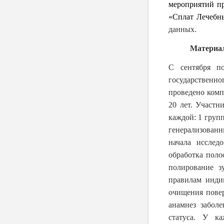
мероприятий п
«Сплат Лечебн
данных.
Материалы 
С сентября по
государственно
проведено комп
20 лет. Участн
каждой: 1 груп
генерализованн
начала исслед
обработка поло
полирование з
правилам инди
очищения повер
анамнез заболе
статуса. У к