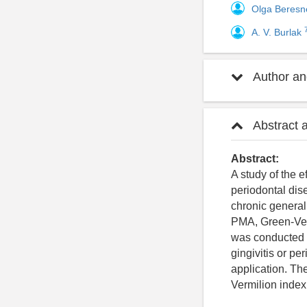
Olga Beres
A. V. Burlak
Author and
Abstract 
Abstract:
A study of the 
periodontal dis
chronic general
PMA, Green-Verm
was conducted c
gingivitis or pe
application. Th
Vermilion index 