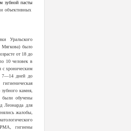
м зубной пасты
 и объективных
ики Уральского
. Мягкова) было
зрасте от 18 до
по 10 человек в
ы с хроническим
а 7―14 дней до
 гигиеническая
о
зубного камня,
ы были обучены
д Леонарда для
снялись жалобы,
матологического
 РМА, гигиены