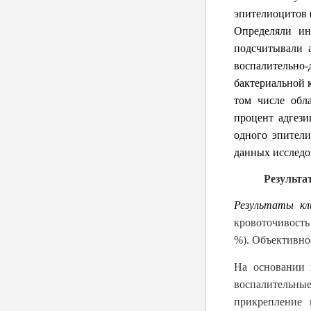
эпителиоцитов 
Определяли ин
подсчитывали 
воспалительно
бактериальной 
том числе обл
процент адгези
одного эпители
данных исследо
Результаты 
Результаты кл
кровоточивость
%). Объективно
На основании 
воспалительны
прикрепление 