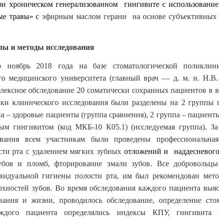
ри хроническом генерализованном гингивите с использование
ые травы» с
эфирным маслом герани на основе субъективных
и методы исследования
 ноябрь 2018 года на базе стоматологической поликлин
го медицинского университета (главный врач ― д. м. н. Н.В
лексное обследование 20 соматически сохранных пациентов в во
ики клинического исследования были разделены на 2 группы 
па – здоровые пациенты (группа сравнения), 2 группа – пациент
ым гингивитом (код МКБ-10 К05.1) (исследуемая группа)
.
З
ования всем участникам были проведены профессиональная
сти рта с удалением мягких зубных
отложений и наддесневог
убов и пломб, фторирование эмали зубов. Все добровольц
видуальной гигиены полости рта, им был рекомендован мето
хностей зубов. Во время обследования каждого пациента выя
вания и жизни, проводилось обследование, определение сто
аждого пациента определялись индексы КПУ, гингивита