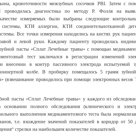
она, кровоточивости межзубных сосочков PBI. Затем с по
проводилась диагностика по методу Р. Фолля на выяв
 качестве измеряемых были выбраны следующие контрольн
й системы, КТИ аллергии, КТИ соединительнотканной дег
стемы. Все точки измерения находились на кистях рук пацие
равой и левой руки. Каждому пациенту проводилась индиви
зубной пасты «Сплат Лечебные травы» с помощью медикамент
ментозный тест заключался в регистрации изменений эле
ри внесении в контур пассивного электрода испытуемой 
иоинертной колбе. В пробирку помещалось 5 грамм зубно
» (взвешивание проводилось при помощи электронных весов T
бной пасты «Сплат Лечебные травы» у каждого из обследова
а основании полного обследования (клинического и электр
ильного выполнения медикаментозного теста была нормализа
анов, т.е. вхождение значений показателей в коридор от 50
дения“ стрелки на наибольшем количестве показателей.