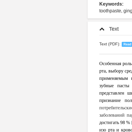
Keywords:
toothpaste, ging
Text
Text (PDF):
Read
Особенная роль
рта, выбору ср
применяемым в
зубные пасты
представлен ш
признание пол
потребительски
заболеваний п
достигать 98 %
изо рта и кров