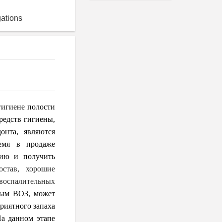
gations
гигиене полости
редств гигиены,
онта, являются
емя в продаже
цию и получить
став, хорошие
 воспалительных
нным ВОЗ, может
риятного запаха
На данном этапе