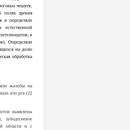
роговых чешуек.
5 полях зрения
к и определяли
з естественной
пителиоцитов, в
в). Определяли
дящихся на долю
еская обработка
ляли жалобы на
пах изо рта (32
ентов выявлены
, зубодесневое
ой области и с