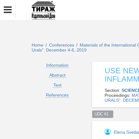
Home
Conferences
Materials of the Internationa
/
/
Urals". December 4-6, 2019
Information
USE NEW
Abstract
INFLAMM
Text
Section:
SCIENC
References
Proceedings:
MA
URALS". DECEMB
UDC 61  
Elena Svetl