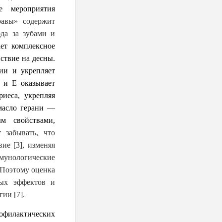
е мероприятия
равы» содержит
да за зубами и
ет комплексное
ствие на десны.
ии и укрепляет
 и Е оказывает
иеса, укрепляя
 масло герани ―
ым свойствами,
 забывать, что
ие [3], изменяя
мунологические
 Поэтому оценка
ных эффектов и
ии [7].
офилактических