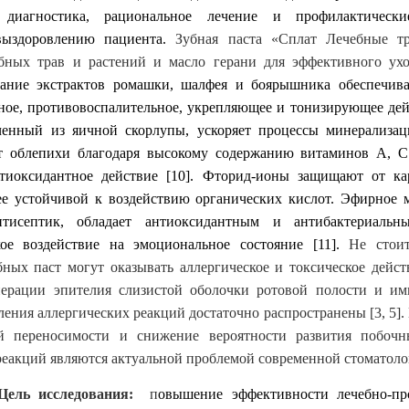
я диагностика, рациональное лечение и профилактически
выздоровлению пациента.
Зубная паста «Сплат Лечебные т
ебных трав и растений и масло герани для эффективного ухо
ание экстрактов ромашки, шалфея и боярышника обеспечива
ное, противовоспалительное, укрепляющее и тонизирующее дей
ченный из яичной скорлупы, ускоряет процессы минерализац
т облепихи благодаря высокому содержанию витаминов А, С
тиоксидантное действие
[10]
. Фторид-ионы защищают от кар
ее устойчивой к воздействию органических кислот. Эфирное
тисептик, обладает антиоксидантным и антибактериальн
кое воздействие на эмоциональное состояние
[11]
.
Не стоит
ных паст могут оказывать аллергическое и токсическое действ
нерации эпителия слизистой оболочки ротовой полости и им
ления аллергических реакций достаточно распространены [3, 5].
й переносимости и снижение вероятности развития побоч
реакций являются актуальной проблемой современной стоматолог
сследования:
п
овышение эффективности лечебно-пр