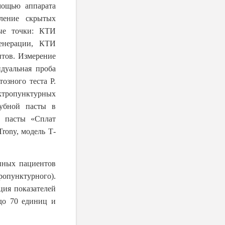
мощью аппарата
ление скрытых
ые точки: КТИ
енерации, КТИ
нтов. Измерение
дуальная проба
озного теста Р.
ктропунктурных
зубной пасты в
й пасты «Сплат
rony, модель Т-
нных пациентов
опунктурного).
ция показателей
 до 70 единиц и