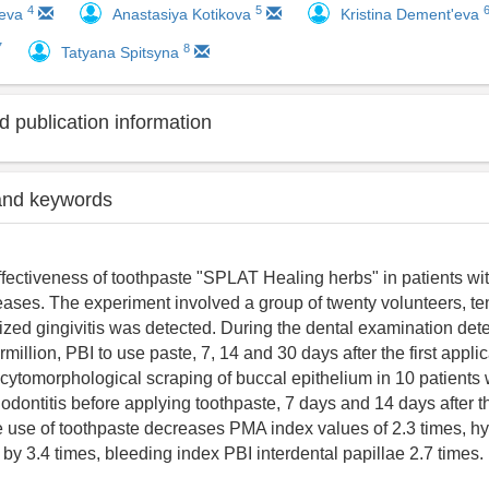
4
5
neva
Anastasiya Kotikova
Kristina Dement'eva
7
8
Tatyana Spitsyna
 publication information
and keywords
effectiveness of toothpaste "SPLAT Healing herbs" in patients wi
eases. The experiment involved a group of twenty volunteers, te
ized gingivitis was detected. During the dental examination de
illion, PBI to use paste, 7, 14 and 30 days after the first appli
ytomorphological scraping of buccal epithelium in 10 patients 
riodontitis before applying toothpaste, 7 days and 14 days after th
e use of toothpaste decreases PMA index values of 2.3 times, h
by 3.4 times, bleeding index PBI interdental papillae 2.7 times.