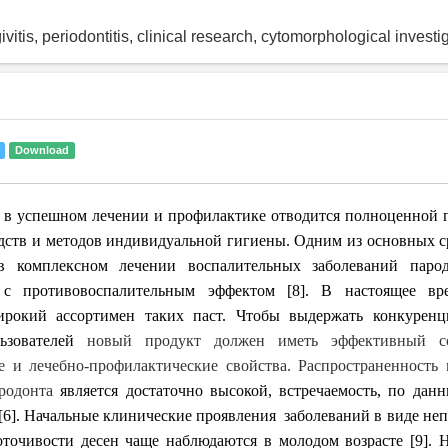
ivitis, periodontitis, clinical research, cytomorphological investi
Download
 в успешном лечении и профилактике отводится полноценной 
едств и методов индивидуальной гигиены. Одним из основных с
 комплексном лечении воспалительных заболеваний парод
 с противовоспалительным эффектом
[8]
. В настоящее вр
ирокий ассортимен таких паст. Чтобы выдержать конкурен
ьзователей
новый продукт должен иметь эффективный со
е и лечебно-профилактические свойства. Распространенность
ародонта
является достаточно высокой, встречаемость, по да
 [6]. Начальные клинические проявления заболеваний в виде неп
оточивости десен чаще наблюдаются в молодом возрасте
[9]
. 