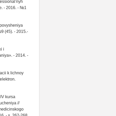
fessional'nyh
e. - 2016. - №1
 povysheniya
 (45). - 2015.-
i i
niya». - 2014. -
cii k lichnoy
elektron.
 IV kursa
ucheniya //
 medicinskogo
. - s. 262-268.