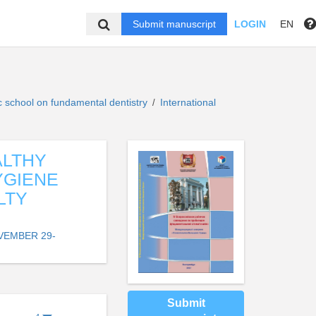
Submit manuscript
LOGIN
EN
c school on fundamental dentistry
International
/
ALTHY
YGIENE
LTY
VEMBER 29-
Submit