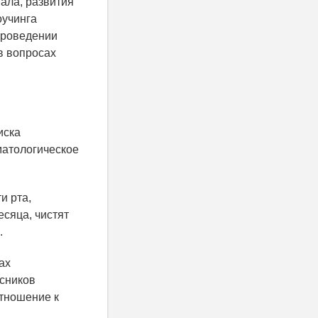
ала, развития
оучинга
проведении
в вопросах
иска
матологическое
и рта,
сяца, чистят
.
ах
сников
отношение к