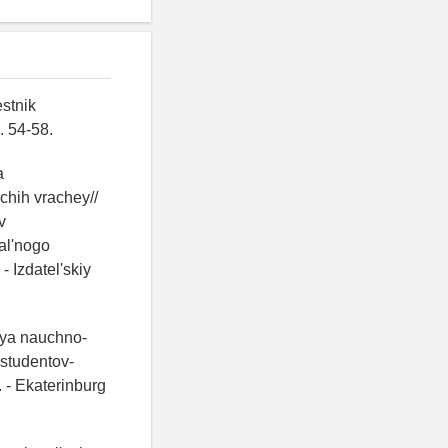
estnik
. 54-58.
a
chih vrachey//
v
nal'nogo
 Izdatel'skiy
tiya nauchno-
 studentov-
 - Ekaterinburg