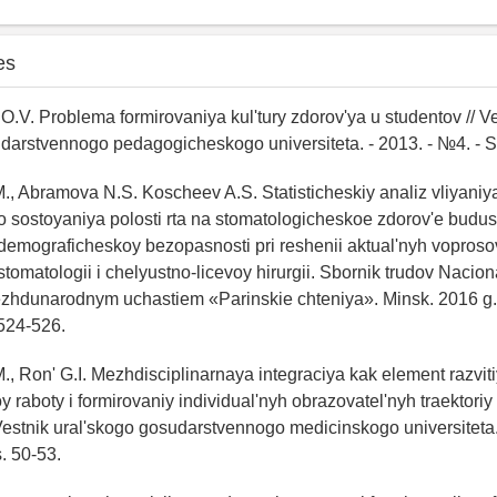
es
O.V. Problema formirovaniya kul'tury zdorov'ya u studentov // V
arstvennogo pedagogicheskogo universiteta. - 2013. - №4. - S
M., Abramova N.S. Koscheev A.S. Statisticheskiy analiz vliyaniy
 sostoyaniya polosti rta na stomatologicheskoe zdorov'e budus
emograficheskoy bezopasnosti pri reshenii aktual'nyh voproso
stomatologii i chelyustno-licevoy hirurgii. Sbornik trudov Nacio
hdunarodnym uchastiem «Parinskie chteniya». Minsk. 2016 g. -
 524-526.
M., Ron' G.I. Mezhdisciplinarnaya integraciya kak element razvi
y raboty i formirovaniy individual'nyh obrazovatel'nyh traektoriy
estnik ural'skogo gosudarstvennogo medicinskogo universiteta.
s. 50-53.