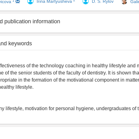
2
1
Irina Martyusheva
D. S. Rylov
vicova
Gal
 publication information
and keywords
ffectiveness of the technology coaching in healthy lifestyle and m
 of the senior students of the faculty of dentistry. It is shown th
ropriate in the formation of the motivational component in matter
althy lifestyle.
y lifestyle, motivation for personal hygiene, undergraduates of t