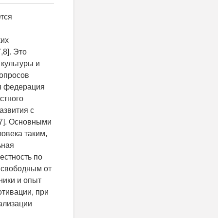
тся
ких
8]. Это
 культуры и
вопросов
я федерация
естного
азвития с
7]. Основными
ловека таким,
ьная
естность по
 свободным от
ники и опыт
отивации, при
еализации