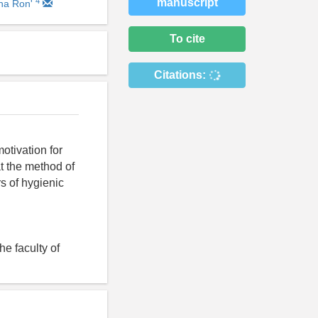
4
manuscript
ina Ron'
To cite
Citations:
otivation for
at the method of
s of hygienic
he faculty of