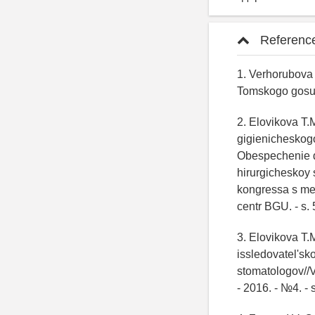
Referenc
1. Verhorubova 
Tomskogo gosud
2. Elovikova T.
gigienicheskogo
Obespechenie d
hirurgicheskoy 
kongressa s mez
centr BGU. - s.
3. Elovikova T.
issledovatel'sko
stomatologov//V
- 2016. - №4. - 