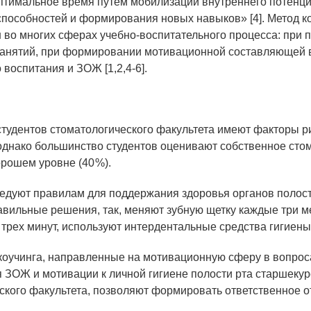
оптимальное время путём мобилизации внутреннего потенци
пособностей и формирования новых навыков» [4]. Метод к
 во многих сферах учебно-воспитательного процесса: при 
занятий, при формировании мотивационной составляющей 
 воспитания и ЗОЖ [1,2,4-6].
 студентов стоматологического факультета имеют факторы р
однако большинство студентов оценивают собственное сто
орошем уровне (40 %).
ледуют правилам для поддержания здоровья органов полост
вильные решения, так, меняют зубную щетку каждые три ме
 трех минут, используют интердентальные средства гигиены
 коучинга, направленные на мотивационную сферу в вопрос
ЗОЖ и мотивации к личной гигиене полости рта старшекур
ского факультета, позволяют формировать ответственное 