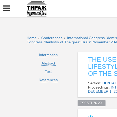
Home
Conferences
International Congress "denti
/
/
Congress "dentistry of The great Urals" November 29-
Information
THE USE
Abstract
LIFESTY
Text
OF THE 
References
Section:
DENTAL
Proceedings:
IN
DECEMBER 1, 2
CSCSTI 76.29  