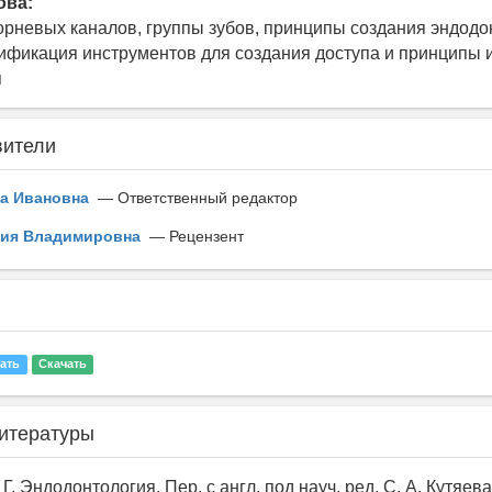
ова:
рневых каналов, группы зубов, принципы создания эндодо
сификация инструментов для создания доступа и принципы 
я
ители
на Ивановна
— Ответственный редактор
ия Владимировна
— Рецензент
ать
Скачать
итературы
Г. Эндодонтология. Пер. с англ. под науч. ред. С. А. Кутяева