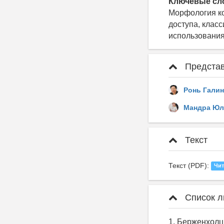
Ключевые сл
Морфология ко
доступа, клас
использовани
Представ
Ронь Гали
Мандра Юл
Текст
Текст (PDF):
Чит
Список л
1. Берженхолц 