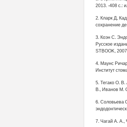
2013. -408 с.: и
2. Кларк Д, К
сохранение ден
3. Коэн С. Энд
Русское издани
STBOOK, 2007. 
4. Маунс Рича
Институт стом
5. Тегако О. В
В., Иванов М. С
6. Соловьева 
эндодонтически
7. Чагай А. А.