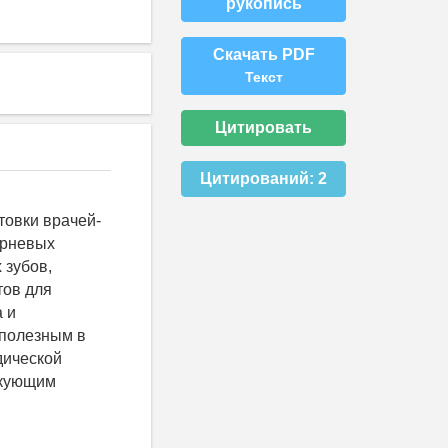
рукопись
Скачать PDF
Текст
Цитировать
Цитирований:
2
товки врачей-
орневых
 зубов,
тов для
 и
полезным в
дической
икующим