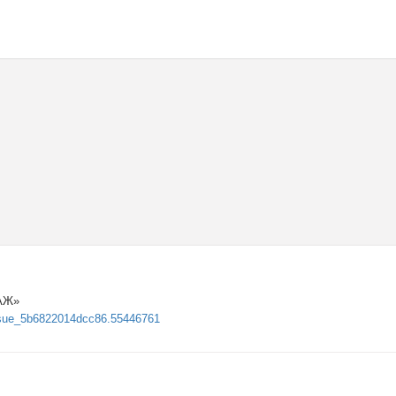
АЖ»
/issue_5b6822014dcc86.55446761