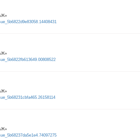
АЖ»
/issue_5b6822d9e83058.14408431
АЖ»
issue_5b6822fb613649.00808522
АЖ»
issue_5b68231cbfa465.26158114
АЖ»
/issue_5b68237da5e1e4.74097275