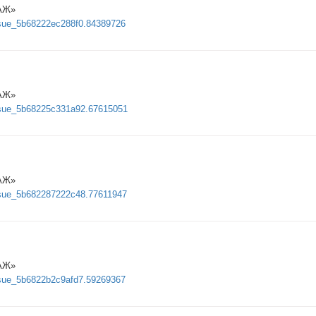
АЖ»
issue_5b68222ec288f0.84389726
АЖ»
/issue_5b68225c331a92.67615051
АЖ»
issue_5b682287222c48.77611947
АЖ»
issue_5b6822b2c9afd7.59269367