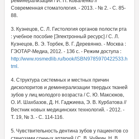
реминерализации / И. П. Коваленко //
Современная стоматология. - 2013. - № 2. - С. 85-
88.
3. Кузнецов, С. Л. Гистология органов полости рта
: учебное пособие [Электронный ресурс] / С. Л.
Кузнецов, В. Э. Торбек, В. Г. Деревянко. - Москва :
ГЭОТАР-Медиа, 2012. - 136 с. - Режим доступа :
http://www.rosmedlib.ru/book/ISBN9785970422533.h
tml.
4. Структура системных и местных причин
дисколоритов и деминерализации твердых тканей
зубов у лиц молодого возраста / С. Ю. Максюков,
О. И. Шахбазов, Д. Н. Гаджиева, Э. В. Курбатова //
Вестник новых медицинских технологий. - 2012. -
Т. 19, № 3. - С. 114-116.
5. Чувствительность дентина зубов у пациентов со
стенозами сонных артерий / С. В. Чуйкин, Н. В.