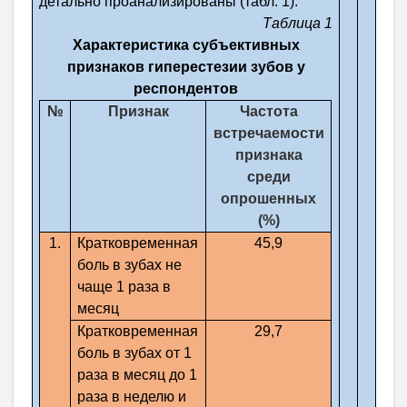
детально проанализированы (табл. 1).
Таблица 1
Характеристика субъективных
признаков гиперестезии зубов у
респондентов
№
Признак
Частота
встречаемости
признака
среди
опрошенных
(%)
1.
Кратковременная
45,9
боль в зубах не
чаще 1 раза в
месяц
Кратковременная
29,7
боль в зубах от 1
раза в месяц до 1
раза в неделю и