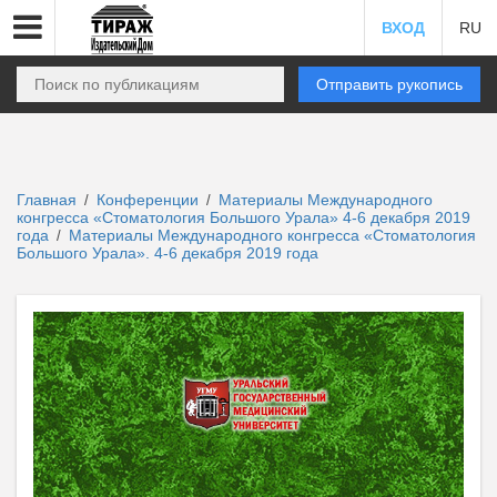
ВХОД
RU
Отправить рукопись
Главная
Конференции
Материалы Международного
/
/
конгресса «Стоматология Большого Урала» 4-6 декабря 2019
года
Материалы Международного конгресса «Стоматология
/
Большого Урала». 4-6 декабря 2019 года