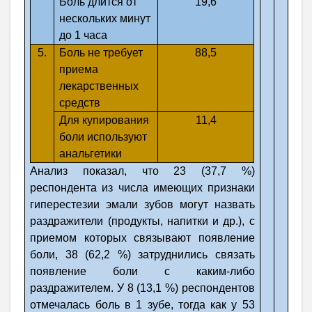
Боль длится от
19,6
нескольких минут
до 1 часа
5.
Боль не требует
88,5
приема
лекарственных
средств
Для купирования
11,4
боли используют
анальгетики
Анализ показал, что 23 (37,7 %)
респондента из числа имеющих признаки
гиперестезии эмали зубов могут назвать
раздражители (продукты, напитки и др.), с
приемом которых связывают появление
боли, 38 (62,2 %) затруднились связать
появление боли с каким-либо
раздражителем. У 8 (13,1 %) респондентов
отмечалась боль в 1 зубе, тогда как у 53