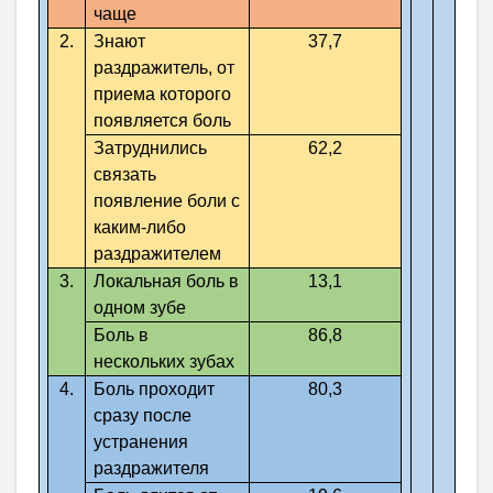
чаще
2.
Знают
37,7
раздражитель, от
приема которого
появляется боль
Затруднились
62,2
связать
появление боли с
каким-либо
раздражителем
3.
Локальная боль в
13,1
одном зубе
Боль в
86,8
нескольких зубах
4.
Боль проходит
80,3
сразу после
устранения
раздражителя