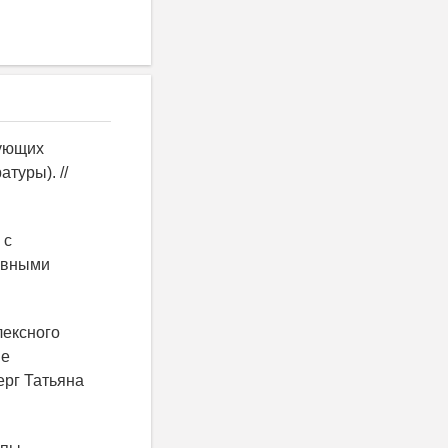
рующих
туры). //
 с
ивными
лексного
ие
ерг Татьяна