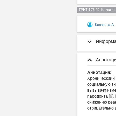
ГРНТИ 76.29  Клиничес
Казакова А.
Информац
Аннотаци
Аннотация:
Хроническиий 
социальную зн
вызывает изме
пародонта [6]
снижению реак
отрицательно в