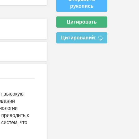
рукопись
Цитировать
Цитирований:
ет высокую
левании
зиологии
 приводить к
систем, что