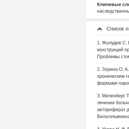
Ключевые сл
наследственн
Список л
1. Жолудев С.
конструкций пр
Проблемы стома
2. Зорина О. А
хроническим г
формами пародо
3. Меленберг 
лечения больн
автореферат ди
Вильгельмовна;