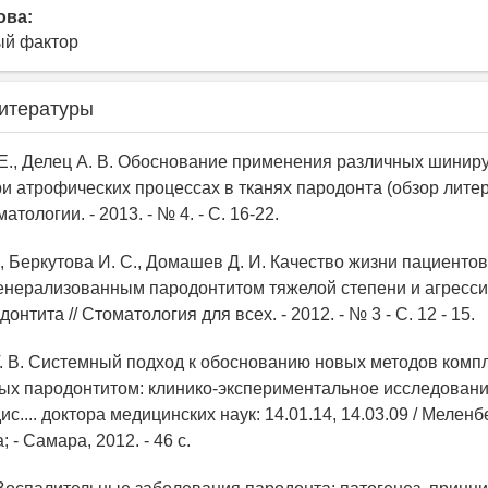
ова:
ый фактор
итературы
 Е., Делец А. В. Обоснование применения различных шини
и атрофических процессах в тканях пародонта (обзор литера
тологии. - 2013. - № 4. - С. 16-22.
., Беркутова И. С., Домашев Д. И. Качество жизни пациентов
енерализованным пародонтитом тяжелой степени и агресс
нтита // Стоматология для всех. - 2012. - № 3 - С. 12 - 15.
Т. В. Системный подход к обоснованию новых методов комп
ых пародонтитом: клинико-экспериментальное исследован
с.... доктора медицинских наук: 14.01.14, 14.03.09 / Меленб
 - Самара, 2012. - 46 с.