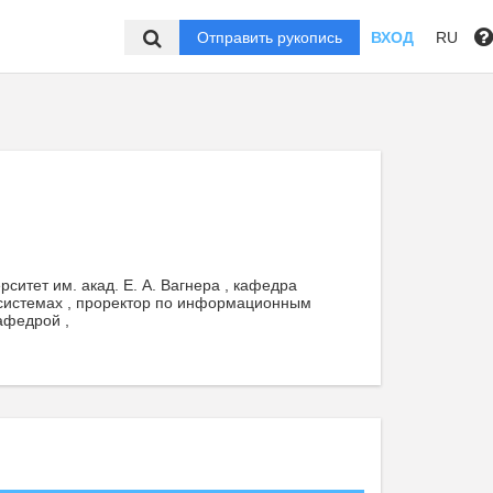
Отправить рукопись
ВХОД
RU
итет им. акад. Е. А. Вагнера , кафедра
системах , проректор по информационным
афедрой ,