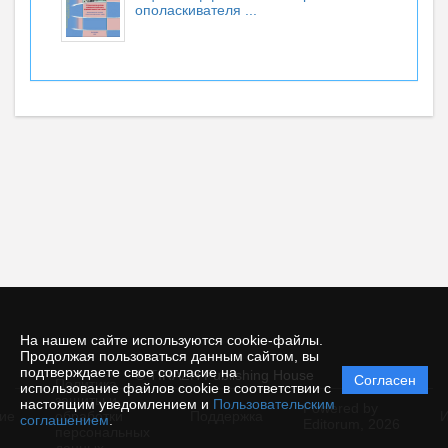
ополаскивателя ...
На нашем сайте используются cookie-файлы.
Продолжая пользоваться данным сайтом, вы
подтверждаете свое согласие на
© TIRAZH Publishing House
Согласен
Политика
использование файлов cookie в соответствии с
защиты и
настоящим уведомлением и
Пользовательским
Powered by
ие
обработки
Поддержка
И
соглашением
.
Editorum,
2026
персональных