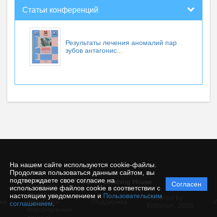
Статьи конференций
Результаты лечения аномалий пар
зубов антагонис...
На нашем сайте используются cookie-файлы.
Продолжая пользоваться данным сайтом, вы
подтверждаете свое согласие на
© TIRAZH Publishing House
Согласен
Политика
использование файлов cookie в соответствии с
защиты и
настоящим уведомлением и
Пользовательским
Powered by
ие
обработки
Поддержка
И
соглашением
.
Editorum,
2026
персональных