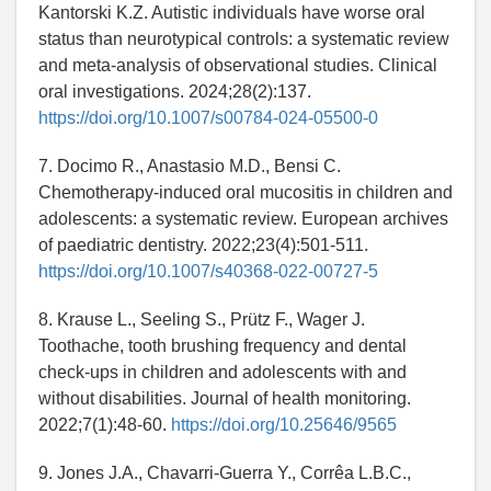
Kantorski K.Z. Autistic individuals have worse oral
status than neurotypical controls: a systematic review
and meta-analysis of observational studies. Clinical
oral investigations. 2024;28(2):137.
https://doi.org/10.1007/s00784-024-05500-0
7. Docimo R., Anastasio M.D., Bensi C.
Chemotherapy-induced oral mucositis in children and
adolescents: a systematic review. European archives
of paediatric dentistry. 2022;23(4):501-511.
https://doi.org/10.1007/s40368-022-00727-5
8. Krause L., Seeling S., Prütz F., Wager J.
Toothache, tooth brushing frequency and dental
check-ups in children and adolescents with and
without disabilities. Journal of health monitoring.
2022;7(1):48-60.
https://doi.org/10.25646/9565
9. Jones J.A., Chavarri-Guerra Y., Corrêa L.B.C.,