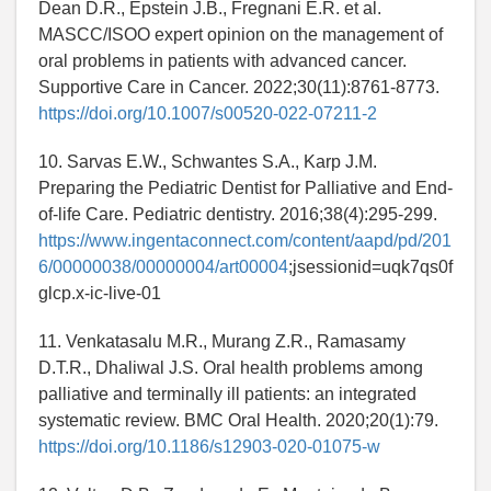
Dean D.R., Epstein J.B., Fregnani E.R. et al.
MASCC/ISOO expert opinion on the management of
oral problems in patients with advanced cancer.
Supportive Care in Cancer. 2022;30(11):8761-8773.
https://doi.org/10.1007/s00520-022-07211-2
10. Sarvas E.W., Schwantes S.A., Karp J.M.
Preparing the Pediatric Dentist for Palliative and End-
of-life Care. Pediatric dentistry. 2016;38(4):295-299.
https://www.ingentaconnect.com/content/aapd/pd/201
6/00000038/00000004/art00004
;jsessionid=uqk7qs0f
glcp.x-ic-live-01
11. Venkatasalu M.R., Murang Z.R., Ramasamy
D.T.R., Dhaliwal J.S. Oral health problems among
palliative and terminally ill patients: an integrated
systematic review. BMC Oral Health. 2020;20(1):79.
https://doi.org/10.1186/s12903-020-01075-w