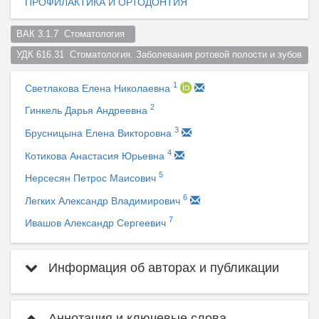
ПРОФИЛАКТИКА И ОРТОДОНТИЯ
ВАК 3.1.7  Стоматология  
УДК 616.31  Стоматология. Заболевания ротовой полости и зубов  
1
Светлакова Елена Николаевна
2
Гинкель Дарья Андреевна
3
Брусницына Елена Викторовна
4
Котикова Анастасия Юрьевна
5
Нерсесян Петрос Маисович
6
Легких Александр Владимирович
7
Ивашов Александр Сергеевич
Информация об авторах и публикации
Аннотация и ключевые слова