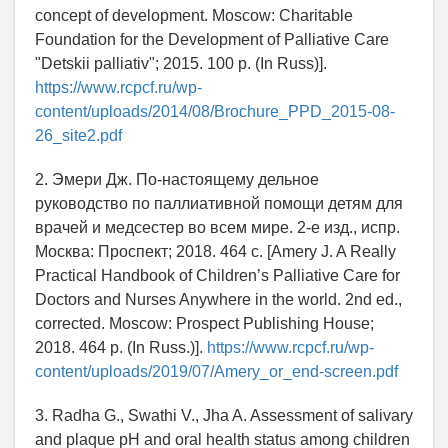
concept of development. Moscow: Charitable
Foundation for the Development of Palliative Care
"Detskii palliativ"; 2015. 100 p. (In Russ)].
https://www.rcpcf.ru/wp-
content/uploads/2014/08/Brochure_PPD_2015-08-
26_site2.pdf
2. Эмери Дж. По-настоящему дельное
руководство по паллиативной помощи детям для
врачей и медсестер во всем мире. 2-е изд., испр.
Москва: Проспект; 2018. 464 с. [Amery J. A Really
Practical Handbook of Children’s Palliative Care for
Doctors and Nurses Anywhere in the world. 2nd ed.,
corrected. Moscow: Prospect Publishing House;
2018. 464 p. (In Russ.)].
https://www.rcpcf.ru/wp-
content/uploads/2019/07/Amery_or_end-screen.pdf
3. Radha G., Swathi V., Jha A. Assessment of salivary
and plaque pH and oral health status among children