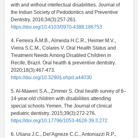
with and without intellectual disabilities. Journal of
the Indian Society of Pedodontics and Preventive
Dentistry. 2016;34(3):257-261.
https://doi.org/10.4103/0970-4388.186753
4. Ferreira Â.M.B., Almeida H.C.R., Heimer M.V.,
Vieira S.C.M., Colares V. Oral Health Status and
Treatment Needs Among Disabled Children in
Recife, Brazil. Oral health & preventive dentistry.
2020;18(3):467-473.
https://doi.org/10.3290/j.ohpd.a44030
5. Al-Maweri S.A., Zimmer S. Oral health survey of 6–
14-year-old children with disabilities attending
special schools Yemen. The Journal of clinical
pediatric dentistry. 2015;39(3):272-276.
https://doi.org/10.17796/1053-4628-39.3.272
6. Uliana J.C., Del'Agneze C.C., Antoniazzi R.P.,