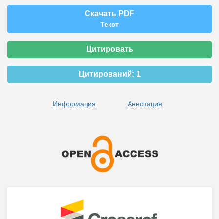
Скачать PDF
Текст
Цитировать
Цитирований:
1
Информация
Аннотация