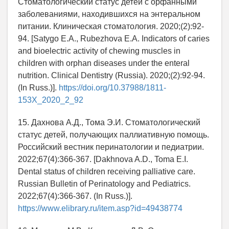
Стоматологический статус детей с орфанными
заболеваниями, находившихся на энтеральном
питании. Клиническая стоматология. 2020;(2):92-
94. [Satygo E.A., Rubezhova E.A. Indicators of caries
and bioelectric activity of chewing muscles in
children with orphan diseases under the enteral
nutrition. Clinical Dentistry (Russia). 2020;(2):92-94.
(In Russ.)].
https://doi.org/10.37988/1811-
153X_2020_2_92
15. Дахнова А.Д., Тома Э.И. Стоматологический
статус детей, получающих паллиативную помощь.
Российский вестник перинатологии и педиатрии.
2022;67(4):366-367. [Dakhnova A.D., Toma E.I.
Dental status of children receiving palliative care.
Russian Bulletin of Perinatology and Pediatrics.
2022;67(4):366-367. (In Russ.)].
https://www.elibrary.ru/item.asp?id=49438774