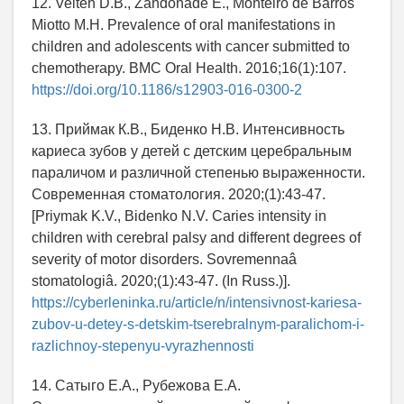
12. Velten D.B., Zandonade E., Monteiro de Barros
Miotto M.H. Prevalence of oral manifestations in
children and adolescents with cancer submitted to
chemotherapy. BMC Oral Health. 2016;16(1):107.
https://doi.org/10.1186/s12903-016-0300-2
13. Приймак К.В., Биденко Н.В. Интенсивность
кариеса зубов у детей с детским церебральным
параличом и различной степенью выраженности.
Современная стоматология. 2020;(1):43-47.
[Priymak K.V., Bidenko N.V. Caries intensity in
children with cerebral palsy and different degrees of
severity of motor disorders. Sovremennaâ
stomatologiâ. 2020;(1):43-47. (In Russ.)].
https://cyberleninka.ru/article/n/intensivnost-kariesa-
zubov-u-detey-s-detskim-tserebralnym-paralichom-i-
razlichnoy-stepenyu-vyrazhennosti
14. Сатыго Е.А., Рубежова Е.А.