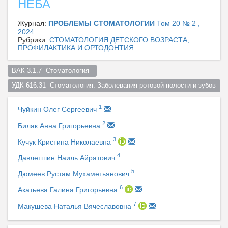
НЕБА
Журнал:
ПРОБЛЕМЫ СТОМАТОЛОГИИ
Том 20 № 2 ,
2024
Рубрики:
СТОМАТОЛОГИЯ ДЕТСКОГО ВОЗРАСТА,
ПРОФИЛАКТИКА И ОРТОДОНТИЯ
ВАК 3.1.7  Стоматология  
УДК 616.31  Стоматология. Заболевания ротовой полости и зубов  
1
Чуйкин Олег Сергеевич
2
Билак Анна Григорьевна
3
Кучук Кристина Николаевна
4
Давлетшин Наиль Айратович
5
Дюмеев Рустам Мухаметьянович
6
Акатьева Галина Григорьевна
7
Макушева Наталья Вячеславовна