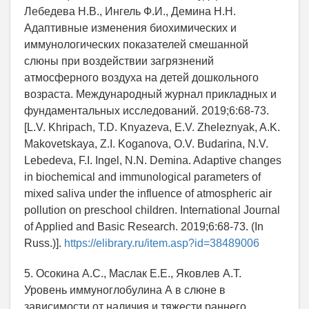
Лебедева Н.В., Ингель Ф.И., Демина Н.Н.
Адаптивные изменения биохимических и
иммунологических показателей смешанной
слюны при воздействии загрязнений
атмосферного воздуха на детей дошкольного
возраста. Международный журнал прикладных и
фундаментальных исследований. 2019;6:68-73.
[L.V. Khripach, T.D. Knyazeva, E.V. Zheleznyak, A.K.
Makovetskaya, Z.I. Koganova, O.V. Budarina, N.V.
Lebedeva, F.I. Ingel, N.N. Demina. Adaptive changes
in biochemical and immunological parameters of
mixed saliva under the influence of atmospheric air
pollution on preschool children. International Journal
of Applied and Basic Research. 2019;6:68-73. (In
Russ.)].
https://elibrary.ru/item.asp?id=38489006
5. Осокина А.С., Маслак Е.Е., Яковлев А.Т.
Уровень иммуноглобулина А в слюне в
зависимости от наличия и тяжести раннего