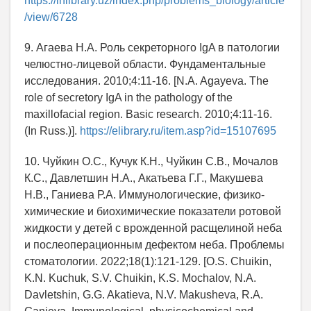
https://inlibrary.uz/index.php/problems_biology/article
/view/6728
9. Агаева Н.А. Роль секреторного IgA в патологии
челюстно-лицевой области. Фундаментальные
исследования. 2010;4:11-16. [N.A. Agayeva. The
role of secretory IgA in the pathology of the
maxillofacial region. Basic research. 2010;4:11-16.
(In Russ.)].
https://elibrary.ru/item.asp?id=15107695
10. Чуйкин О.С., Кучук К.Н., Чуйкин С.В., Мочалов
К.С., Давлетшин Н.А., Акатьева Г.Г., Макушева
Н.В., Ганиева Р.А. Иммунологические, физико-
химические и биохимические показатели ротовой
жидкости у детей с врожденной расщелиной неба
и послеоперационным дефектом неба. Проблемы
стоматологии. 2022;18(1):121-129. [O.S. Chuikin,
K.N. Kuchuk, S.V. Chuikin, K.S. Mochalov, N.A.
Davletshin, G.G. Akatieva, N.V. Makusheva, R.A.