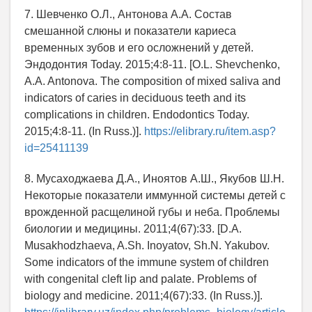
7. Шевченко О.Л., Антонова А.А. Состав
смешанной слюны и показатели кариеса
временных зубов и его осложнений у детей.
Эндодонтия Today. 2015;4:8-11. [O.L. Shevchenko,
A.A. Antonova. The composition of mixed saliva and
indicators of caries in deciduous teeth and its
complications in children. Endodontics Today.
2015;4:8-11. (In Russ.)].
https://elibrary.ru/item.asp?
id=25411139
8. Мусаходжаева Д.А., Иноятов А.Ш., Якубов Ш.Н.
Некоторые показатели иммунной системы детей с
врожденной расщелиной губы и неба. Проблемы
биологии и медицины. 2011;4(67):33. [D.A.
Musakhodzhaeva, A.Sh. Inoyatov, Sh.N. Yakubov.
Some indicators of the immune system of children
with congenital cleft lip and palate. Problems of
biology and medicine. 2011;4(67):33. (In Russ.)].