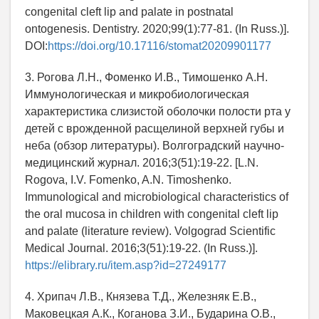
congenital cleft lip and palate in postnatal
ontogenesis. Dentistry. 2020;99(1):77-81. (In Russ.)].
DOI:
https://doi.org/10.17116/stomat20209901177
3. Рогова Л.Н., Фоменко И.В., Тимошенко А.Н.
Иммунологическая и микробиологическая
характеристика слизистой оболочки полости рта у
детей с врожденной расщелиной верхней губы и
неба (обзор литературы). Волгоградский научно-
медицинский журнал. 2016;3(51):19-22. [L.N.
Rogova, I.V. Fomenko, A.N. Timoshenko.
Immunological and microbiological characteristics of
the oral mucosa in children with congenital cleft lip
and palate (literature review). Volgograd Scientific
Medical Journal. 2016;3(51):19-22. (In Russ.)].
https://elibrary.ru/item.asp?id=27249177
4. Хрипач Л.В., Князева Т.Д., Железняк Е.В.,
Маковецкая А.К., Коганова З.И., Бударина О.В.,