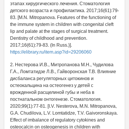
этапах хирургического лечения. Стоматология
детского возраста и профилактика. 2017;16(61):79-
83. [M.N. Mitropanova. Features of the functioning of
the immune system in children with congenital cleft
lip and palate at the stages of surgical treatment.
Dentistry of childhood and prevention.
2017;16(61):79-83. (In Russ.)].
https://elibrary.ru/item.asp?id=29206060
2. Нестерова И.В., Митропанова М.Н., Чудилова
Г.А., Ломтатидзе Л.В., Гайворонская Т.В. Влияние
дисбаланса регуляторных цитокинов и
остеокальцина на остеогенез у детей с
врожденной расщелиной губы и неба в
постнатальном онтогенезе. Стоматология.
2020;99(1):77-81. [I.V. Nesterova, M.N. Mitropanova,
G.A. Chudilova, L.V. Lomtatidze, T.V. Gaivoronskaya.
Effect of imbalance of regulatory cytokines and
osteocalcin on osteogenesis in children with