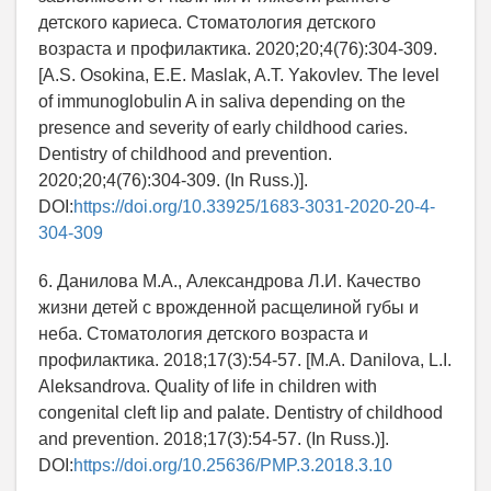
детского кариеса. Стоматология детского
возраста и профилактика. 2020;20;4(76):304-309.
[A.S. Osokina, E.E. Maslak, A.T. Yakovlev. The level
of immunoglobulin A in saliva depending on the
presence and severity of early childhood caries.
Dentistry of childhood and prevention.
2020;20;4(76):304-309. (In Russ.)].
DOI:
https://doi.org/10.33925/1683-3031-2020-20-4-
304-309
6. Данилова М.А., Александрова Л.И. Качество
жизни детей с врожденной расщелиной губы и
неба. Стоматология детского возраста и
профилактика. 2018;17(3):54-57. [M.A. Danilova, L.I.
Aleksandrova. Quality of life in children with
congenital cleft lip and palate. Dentistry of childhood
and prevention. 2018;17(3):54-57. (In Russ.)].
DOI:
https://doi.org/10.25636/PMP.3.2018.3.10