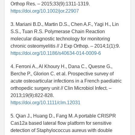
Orthop Res. – 2015;33(9):1311-1319.
https://doi.org/10.1002/jor.22907
3. Mariani B.D., Martin D.S., Chen A.F., Yagi H., Lin
S.S., Tuan R.S. Polymerase Chain Reaction
molecular diagnostic technology for monitoring
chronic osteomyelitis // J Exp Orthop. – 2014;1(1):9.
https://doi.org/10.1186/s40634-014-0009-6
4. Ferroni A., Al Khoury H., Dana C., Quesne G.,
Berche P., Glorion C. et al. Prospective survey of
acute osteoarticular infections in a French paediatric
orthopedic surgery unit // Clin Microbiol Infect. –
2013;19(9):822-828.
https://doi.org/10.1111/clm.12031
5. Qian J., Huang D., Fang M. A portable CRISPR
Cas12a based lateral flow platform for sensitive
detection of Staphylococcus aureus with double