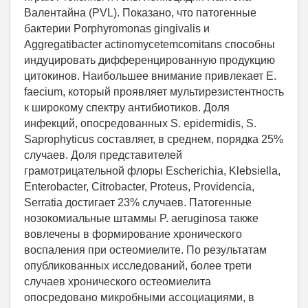
Валентайна (PVL). Показано, что патогенные
бактерии Porphyromonas gingivalis и
Aggregatibacter actinomycetemcomitans способны
индуцировать дифференцированную продукцию
цитокинов. Наибольшее внимание привлекает Е.
faecium, который проявляет мультирезистентность
к широкому спектру антибиотиков. Доля
инфекций, опосредованных S. epidermidis, S.
Saprophyticus составляет, в среднем, порядка 25%
случаев. Доля представителей
грамотрицательной флоры Escherichia, Klebsiella,
Enterobacter, Citrobacter, Proteus, Providencia,
Serratia достигает 23% случаев. Патогенные
нозокомиальные штаммы P. aeruginosa также
вовлечены в формирование хронического
воспаления при остеомиелите. По результатам
опубликованных исследований, более трети
случаев хронического остеомиелита
опосредовано микробными ассоциациями, в