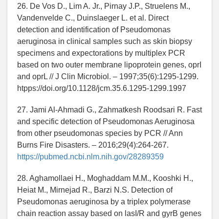
26. De Vos D., Lim A. Jr., Pirnay J.P., Struelens M.,
Vandenvelde C., Duinslaeger L. et al. Direct
detection and identification of Pseudomonas
aeruginosa in clinical samples such as skin biopsy
specimens and expectorations by multiplex PCR
based on two outer membrane lipoprotein genes, oprI
and oprL // J Clin Microbiol. – 1997;35(6):1295-1299.
htpps://doi.org/10.1128/jcm.35.6.1295-1299.1997
27. Jami Al-Ahmadi G., Zahmatkesh Roodsari R. Fast
and specific detection of Pseudomonas Aeruginosa
from other pseudomonas species by PCR // Ann
Burns Fire Disasters. – 2016;29(4):264-267.
https://pubmed.ncbi.nlm.nih.gov/28289359
28. Aghamollaei H., Moghaddam M.M., Kooshki H.,
Heiat M., Mirnejad R., Barzi N.S. Detection of
Pseudomonas aeruginosa by a triplex polymerase
chain reaction assay based on lasI/R and gyrB genes