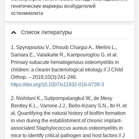
генетические маркеры возбудителей
остеомиелита
Список литературы
1. Spyropoulou V., Dhouib Chargui A., Merlini L.,
Samara E., Valaikaite R., Kampouroglou G. et al.
Primary subacute hematogenous osteomyelitis in
children: a clearer bacteriological etiology // J Child
Orthop. – 2016;10(3):241-246.
https://doi.org/10.1007/s11832-016-0739-3
2. Nishitani K., Sutipornpalangkul W., de Mesy
Bentley K.L., Varrone J.J., Bello-Irizarry S.N., Ito H. et
al. Quantifying the natural history of biofilm formation
in vivo during the establishment of chronic implant-
associated Staphylococcus aureus osteomyelitis in
mice to identify critical pathogen and host factors // J