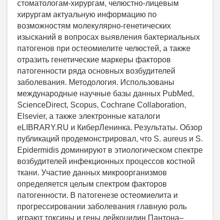
стоматологам-хирургам, челюстно-лицевым
хирургам актуальную информацию по
возможностям молекулярно-генетических
изысканий в вопросах выявления бактериальных
патогенов при остеомиелите челюстей, а также
отразить генетические маркеры факторов
патогенности ряда основных возбудителей
заболевания. Методология. Использованы
международные научные базы данных PubMed,
ScienceDirect, Scopus, Cochrane Collaboration,
Elsevier, а также электронные каталоги
eLIBRARY.RU и КиберЛенинка. Результаты. Обзор
публикаций продемонстрировал, что S. aureus и S.
Epidermidis доминируют в этиологическом спектре
возбудителей инфекционных процессов костной
ткани. Участие данных микроорганизмов
определяется целым спектром факторов
патогенности. В патогенезе остеомиелита и
прогрессировании заболевания главную роль
играют токсины и гены лейкоцидин Пантона–