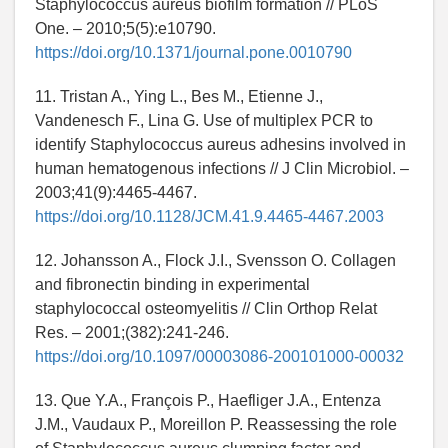
Staphylococcus aureus biofilm formation // PLoS
One. – 2010;5(5):e10790.
https://doi.org/10.1371/journal.pone.0010790
11. Tristan A., Ying L., Bes M., Etienne J.,
Vandenesch F., Lina G. Use of multiplex PCR to
identify Staphylococcus aureus adhesins involved in
human hematogenous infections // J Clin Microbiol. –
2003;41(9):4465-4467.
https://doi.org/10.1128/JCM.41.9.4465-4467.2003
12. Johansson A., Flock J.I., Svensson O. Collagen
and fibronectin binding in experimental
staphylococcal osteomyelitis // Clin Orthop Relat
Res. – 2001;(382):241-246.
https://doi.org/10.1097/00003086-200101000-00032
13. Que Y.A., François P., Haefliger J.A., Entenza
J.M., Vaudaux P., Moreillon P. Reassessing the role