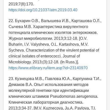
2019;7(8):170.
https://doi.org/10.21037/atm.2019.03.40
22. Бухарин О.В., Валышева И.В., Карташова О.Л.,
Сычева М.В. Характеристика вирулентного
потенциала клинических изолятов энтерококков.
Журнал микробиологии. 2013;3:12-18. [O.V.
Buharin, I.V. Valysheva, O.L. Kartashova, M.V.
Sycheva. Characterization of the virulent potential of
clinical isolates of enterococci. Journal of
Microbiology. 2013;(3):12-18. (In Russ.)].
https://www.elibrary.ru/item.asp?id=23140970
23. Кузнецова М.В., Павлова Ю.А., Карпунина Т.И.,
Демаков В.А. Опыт использования методов
молекулярной генетики при идентификации
клинических штаммов Pseudomonas aerugenosa.
Клиническая лабораторная диагностика.
2013;3:34-37. [M.V. Kuznecova, Ju.A. Pavlova, T.I.