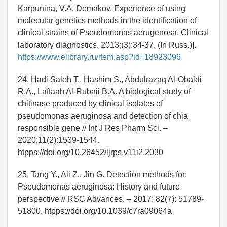
Karpunina, V.A. Demakov. Experience of using
molecular genetics methods in the identification of
clinical strains of Pseudomonas aerugenosa. Clinical
laboratory diagnostics. 2013;(3):34-37. (In Russ.)].
https://www.elibrary.ru/item.asp?id=18923096
24. Hadi Saleh T., Hashim S., Abdulrazaq Al-Obaidi
R.A., Laftaah Al-Rubaii B.A. A biological study of
chitinase produced by clinical isolates of
pseudomonas aeruginosa and detection of chia
responsible gene // Int J Res Pharm Sci. –
2020;11(2):1539-1544.
htpps://doi.org/10.26452/ijrps.v11i2.2030
25. Tang Y., Ali Z., Jin G. Detection methods for:
Pseudomonas aeruginosa: History and future
perspective // RSC Advances. – 2017; 82(7): 51789-
51800. htpps://doi.org/10.1039/c7ra09064a