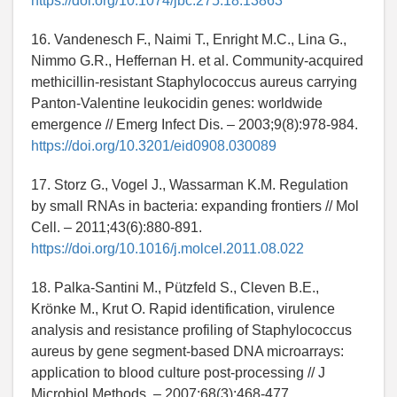
https://doi.org/10.1074/jbc.275.18.13863
16. Vandenesch F., Naimi T., Enright M.C., Lina G.,
Nimmo G.R., Heffernan H. et al. Community-acquired
methicillin-resistant Staphylococcus aureus carrying
Panton-Valentine leukocidin genes: worldwide
emergence // Emerg Infect Dis. – 2003;9(8):978-984.
https://doi.org/10.3201/eid0908.030089
17. Storz G., Vogel J., Wassarman K.M. Regulation
by small RNAs in bacteria: expanding frontiers // Mol
Cell. – 2011;43(6):880-891.
https://doi.org/10.1016/j.molcel.2011.08.022
18. Palka-Santini M., Pützfeld S., Cleven B.E.,
Krönke M., Krut O. Rapid identification, virulence
analysis and resistance profiling of Staphylococcus
aureus by gene segment-based DNA microarrays:
application to blood culture post-processing // J
Microbiol Methods. – 2007;68(3):468-477.