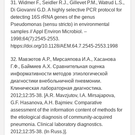
31. Widmer F., Seidler R.J., Gillevet P.M., Watrud L.S.,
Di Giovanni G.D. A highly selective PCR protocol for
detecting 16S rRNA genes of the genus
Pseudomonas (sensu stricto) in environmental
samples // Appl Environ Microbiol. –
1998;64(7):2545-2553.
htpps://doi.org/10.1128/AEM.64.7.2545-2553.1998
32. Мавзютов А.Р., Мирсаяпова И.А., Хасанова
Г.Ф., Баймиев А.Х. Сравнительная оценка
информативности методов этиологической
диагностики внебольничной пневмонии.
Клиническая лабораторная диагностика.
2012;12:35-38. [A.R. Mavzjutov, I.A. Mirsajapova,
G.F. Hasanova, A.H. Bajmiev. Comparative
assessment of the information content of methods for
the etiological diagnosis of community-acquired
pneumonia. Clinical laboratory diagnostics.
2012;12:35-38. (In Russ.)].