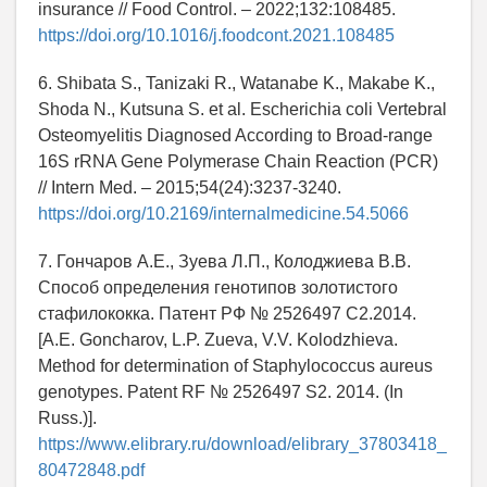
insurance // Food Control. – 2022;132:108485.
https://doi.org/10.1016/j.foodcont.2021.108485
6. Shibata S., Tanizaki R., Watanabe K., Makabe K.,
Shoda N., Kutsuna S. et al. Escherichia coli Vertebral
Osteomyelitis Diagnosed According to Broad-range
16S rRNA Gene Polymerase Chain Reaction (PCR)
// Intern Med. – 2015;54(24):3237-3240.
https://doi.org/10.2169/internalmedicine.54.5066
7. Гончаров А.Е., Зуева Л.П., Колоджиева В.В.
Способ определения генотипов золотистого
стафилококка. Патент РФ № 2526497 С2.2014.
[A.E. Goncharov, L.P. Zueva, V.V. Kolodzhieva.
Method for determination of Staphylococcus aureus
genotypes. Patent RF № 2526497 S2. 2014. (In
Russ.)].
https://www.elibrary.ru/download/elibrary_37803418_
80472848.pdf