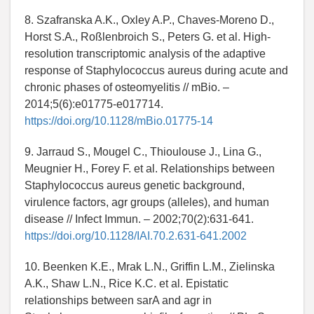
8. Szafranska A.K., Oxley A.P., Chaves-Moreno D.,
Horst S.A., Roßlenbroich S., Peters G. et al. High-
resolution transcriptomic analysis of the adaptive
response of Staphylococcus aureus during acute and
chronic phases of osteomyelitis // mBio. –
2014;5(6):e01775-e017714.
https://doi.org/10.1128/mBio.01775-14
9. Jarraud S., Mougel C., Thioulouse J., Lina G.,
Meugnier H., Forey F. et al. Relationships between
Staphylococcus aureus genetic background,
virulence factors, agr groups (alleles), and human
disease // Infect Immun. – 2002;70(2):631-641.
https://doi.org/10.1128/IAI.70.2.631-641.2002
10. Beenken K.E., Mrak L.N., Griffin L.M., Zielinska
A.K., Shaw L.N., Rice K.C. et al. Epistatic
relationships between sarA and agr in