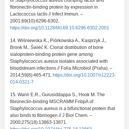
of Staphylococcus aureus clumping factor and
fibronectin-binding protein by expression in
Lactococcus lactis // Infect Immun. –
2001;69(10):6296-6302.
https://doi.org/10.1128/IAI.69.10.6296-6302.2001
14. Wiśniewska K., Piórkowska A., Kasprzyk J.,
Bronk M., Świeć K. Clonal distribution of bone
sialoprotein-binding protein gene among
Staphylococcus aureus isolates associated with
bloodstream infections // Folia Microbiol (Praha). –
2014;59(6):465-471.
https://doi.org/10.1007/s12223-
014-0321-7
15. Wann E.R., Gurusiddappa S., Hook M. The
fibronectin-binding MSCRAMM FnbpA of
Staphylococcus aureus is a bifunctional protein that
also binds to fibrinogen // J Biol Chem. –
2000;275(18):13863-13871.