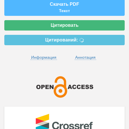
Скачать PDF
Текст
Цитировать
Цитирований:
Информация
Аннотация