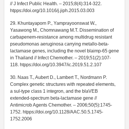
// J Infect Public Health. – 2015;8(4):314-322.
htpps://doi.org/10.1016/j.jiph.2015.03.003
29. Khuntayaporn P., Yamprayoonswat W.,
Yasawong M., Chomnawang M.T. Dissemination of
carbapenem-resistance among multidrug resistant
pseudomonas aeruginosa carrying metallo-beta-
lactamase genes, including the novel blaimp-65 gene
in Thailand // Infect Chemother. – 2019;51(2):107-
118. htpps://doi.org/10.3947/ic.2019.51.2.107
30. Naas T., Aubert D., Lambert T., Nordmann P.
Complex genetic structures with repeated elements,
a sul-type class 1 integron, and the blaVEB
extended-spectrum beta-lactamase gene //
Antimicrob Agents Chemother. – 2006;50(5):1745-
1752. htpps://doi.org/10.1128/AAC.50.5.1745-
1752.2006