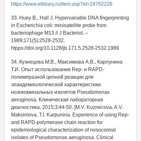
https://www.elibrary.ru/item.asp?id=18762226
33. Huey B., Hall J. Hypervariable DNA fingerprinting
in Escherichia coli: minisatellite probe from
bacteriophage M13 // J Bacteriol. –
1989;171(5):2528-2532.
htpps://doi.org/10.1128/jb.171.5.2528-2532.1989
34. Кузнецова М.В., Максимова А.В., Карпунина
Т.И. Опыт использования Rep- и RAPD-
полимеразной цепной реакции для
эпаидемиологической характеристики
нозокоминальных изолятов Pseudomonas
aeruginosa. Клиническая лабораторная
диагностика. 2015;3:44-50. [M.V. Kuznecova, A.V.
Maksimova, T.I. Karpunina. Experience of using Rep-
and RAPD-polymerase chain reaction for
epidemiological characterization of nosocomial
isolates of Pseudomonas aeruginosa. Clinical