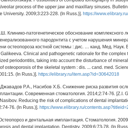
alveolar process of the upper jaw and maxillary sinuses. Bulletin 
e University. 2009;3:223-228. (In Russ.)].
https://www.elibrary.r
А.Ш. Клинико-патогенетическое обоснование комплексного 
генерализованного пародонтита с учетом нарушения минер
ни остеопороза костной системы : дис. … канд. Мед. Наук. 
 Galikeeva. Clinical and pathogenetic rationale for the complex 
ized periodontitis, taking into account the disturbance of miner
f osteoporosis of the skeletal system : dis. ... cand. med. Scien
001:15. (In Russ.)].
https://elibrary.ru/item.asp?id=30642018
., Джавадов Р.А., Насибов Х.Б. Снижение риска развития ос
лантации. Современная стоматология. 2014;2:74-76. [Z.I. G
Nasibov. Reducing the risk of complications of dental implantat
2:74-76. (In Russ.)].
https://www.elibrary.ru/contents.asp?titleid
 Остеопороз и дентальная имплантация. Стоматология. 2009;
osis and dental implantation. Dentistry. 2009;6:73-78. (In Russ.