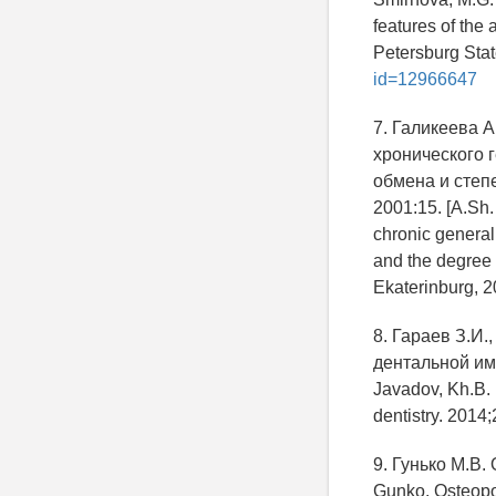
features of the 
Petersburg Stat
id=12966647
7. Галикеева 
хронического 
обмена и степе
2001:15. [A.Sh.
chronic general
and the degree o
Ekaterinburg, 2
8. Гараев З.И
дентальной имп
Javadov, Kh.B. 
dentistry. 2014;
9. Гунько М.В.
Gunko. Osteopor