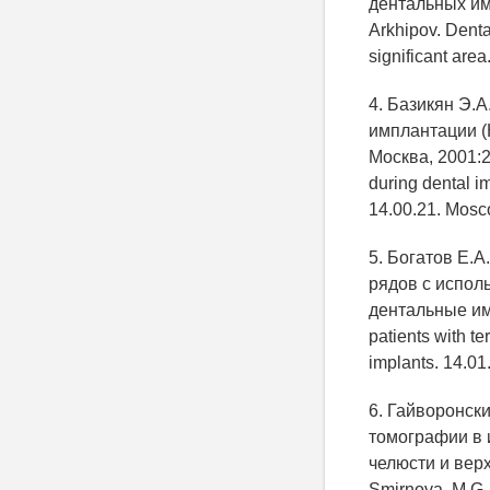
дентальных имп
Arkhipov. Dental
significant area
4. Базикян Э.
имплантации (К
Москва, 2001:25
during dental im
14.00.21. Mosco
5. Богатов Е.
рядов с испол
дентальные имп
patients with te
implants. 14.01
6. Гайворонск
томографии в 
челюсти и верх
Smirnova, M.G. 