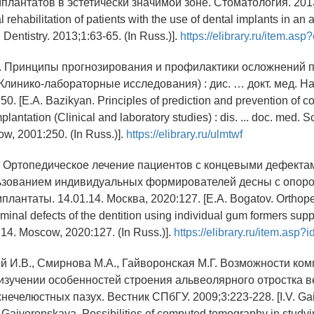
лантатов в эстетически значимой зоне. Стоматология. 2013;
 rehabilitation of patients with the use of dental implants in an 
. Dentistry. 2013;1:63-65. (In Russ.)].
https://elibrary.ru/item.as
А. Принципы прогнозирования и профилактики осложнений 
линико-лабораторные исследования) : дис. … докт. мед. Нау
0. [E.A. Bazikyan. Principles of prediction and prevention of c
plantation (Clinical and laboratory studies) : dis. ... doc. med. 
w, 2001:250. (In Russ.)].
https://elibrary.ru/ulmtwf
А. Ортопедическое лечение пациентов c концевыми дефекта
ьзованием индивидуальных формирователей десны с опоро
лантаты. 14.01.14. Москва, 2020:127. [E.A. Bogatov. Orthoped
rminal defects of the dentition using individual gum formers sup
.14. Moscow, 2020:127. (In Russ.)].
https://elibrary.ru/item.asp
ий И.В., Смирнова М.А., Гайворонская М.Г. Возможности ко
изучении особенностей строения альвеолярного отростка 
нечелюстных пазух. Вестник СПбГУ. 2009;3:223-228. [I.V. Gai
Gaivoronskaya. Possibilities of computed tomography in studyin