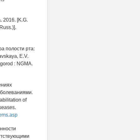
 2016. [K.G.
Russ.)].
ра полости рта:
avskaya, E.V.
ovgorod : NGMA.
ениях
аболеваниями.
ilitation of
iseases.
tems.asp
енности
путствующими