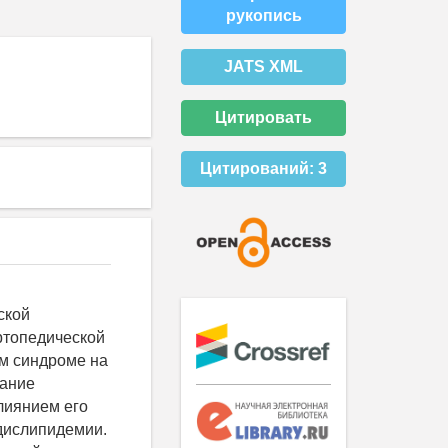
рукопись
JATS XML
Цитировать
Цитирований:
3
ской
ртопедической
м синдроме на
вание
лиянием его
 дислипидемии.