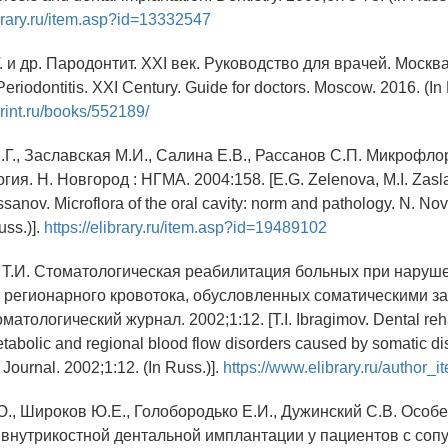
brary.ru/item.asp?id=13332547
Г. и др. Пародонтит. XXI век. Руководство для врачей. Москва.
Periodontitis. XXI Century. Guide for doctors. Moscow. 2016. (In 
irint.ru/books/552189/
.Г., Заславская М.И., Салина Е.В., Рассанов С.П. Микрофло
гия. Н. Новгород : НГМА. 2004:158. [E.G. Zelenova, M.I. Zasl
ssanov. Microflora of the oral cavity: norm and pathology. N. N
uss.)].
https://elibrary.ru/item.asp?id=19489102
 Т.И. Стоматологическая реабилитация больных при наруш
 регионарного кровотока, обусловленных соматическими з
атологический журнал. 2002;1:12. [T.I. Ibragimov. Dental rehab
etabolic and regional blood flow disorders caused by somatic d
Journal. 2002;1:12. (In Russ.)].
https://www.elibrary.ru/author_i
Ю., Широков Ю.Е., Голобородько Е.И., Дужинский С.В. Особ
внутрикостной дентальной имплантации у пациентов с со