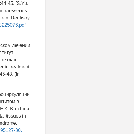
4-45. [S.Yu.
 intraosseous
e of Dentistry.
88225076.pdf
еском лечении
ститут
 The main
edic treatment
45-48. (In
кроциркуляции
нтитом в
E.K. Krechina,
al tissues in
syndrome.
695127-30.