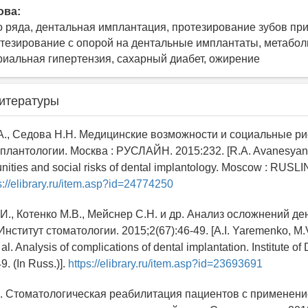
ова:
о ряда, дентальная имплантация, протезирование зубов пр
отезирование с опорой на дентальные имплантаты, метабол
риальная гипертензия, сахарный диабет, ожирение
итературы
.А., Седова Н.Н. Медицинские возможности и социальные ри
плантологии. Москва : РУСЛАЙН. 2015:232. [R.A. Avanesyan,
nities and social risks of dental implantology. Moscow : RUSL
s://elibrary.ru/item.asp?id=24774250
И., Котенко М.В., Мейснер С.Н. и др. Анализ осложнений д
нститут стоматологии. 2015;2(67):46-49. [A.I. Yaremenko, M.
al. Analysis of complications of dental implantation. Institute of 
9. (In Russ.)].
https://elibrary.ru/item.asp?id=23693691
В. Стоматологическая реабилитация пациентов с применен