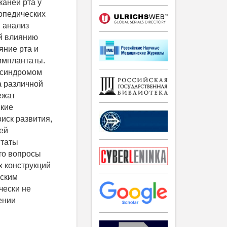
аней рта у
опедических
 анализ
ой влиянию
яние рта и
имплантаты.
м синдромом
а различной
ежат
ские
иск развития,
ей
нтаты
то вопросы
х конструкций
еским
чески не
ении