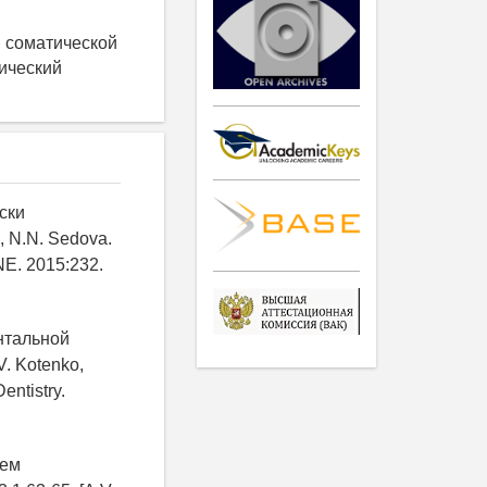
и соматической
ический
ски
 N.N. Sedova.
INE. 2015:232.
ентальной
V. Kotenko,
Dentistry.
ием