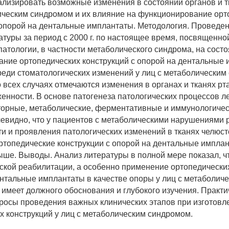
лизировать возможные изменения в состоянии органов и тк
ическим синдромом и их влияние на функционирование орт
 опорой на дентальные имплантаты. Методология. Проведен
атуры за период с 2000 г. по настоящее время, посвященн
патологии, в частности метаболического синдрома, на состо
ние ортопедических конструкций с опорой на дентальные 
реди стоматологических изменений у лиц с метаболически
о всех случаях отмечаются изменения в органах и тканях рт
енности. В основе патогенеза патологических процессов л
орные, метаболические, ферментативные и иммунологиче
евидно, что у пациентов с метаболическими нарушениями р
ти и проявления патологических изменений в тканях челюст
топедические конструкции с опорой на дентальные импла
ыше. Выводы. Анализ литературы в полной мере показал, ч
ской реабилитации, а особенно применение ортопедически
ентальные имплантаты в качестве опоры у лиц с метаболич
 имеет должного обоснования и глубокого изучения. Практи
осы проведения важных клинических этапов при изготовл
х конструкций у лиц с метаболическим синдромом.