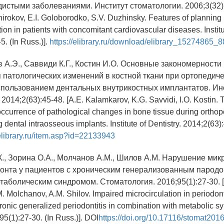
истыми заболеваниями. Институт стоматологии. 2006;3(32):4
hirokov, E.I. Goloborodko, S.V. Duzhinsky. Features of planning
ion in patients with concomitant cardiovascular diseases. Institut
5. (In Russ.)].
https://elibrary.ru/download/elibrary_15274865_
 А.Э., Саввиди К.Г., Костин И.О. Основные закономерности
 патологических изменений в костной ткани при ортопедич
спользованием дентальных внутрикостных имплантатов. Ин
014;2(63):45-48. [A.E. Kalamkarov, K.G. Savvidi, I.O. Kostin.
 occurrence of pathological changes in bone tissue during orthop
g dental intraosseous implants. Institute of Dentistry. 2014;2(63):
/elibrary.ru/item.asp?id=22133943
.К., Зорина О.А., Молчанов А.М., Шилов А.М. Нарушение ми
донта у пациентов с хроническим генерализованным пародо
таболическим синдромом. Стоматология. 2016;95(1):27-30. [
M. Molchanov, A.M. Shilov. Impaired microcirculation in periodont
hronic generalized periodontitis in combination with metabolic 
95(1):27-30. (In Russ.)]. DOI
https://doi.org/10.17116/stomat201