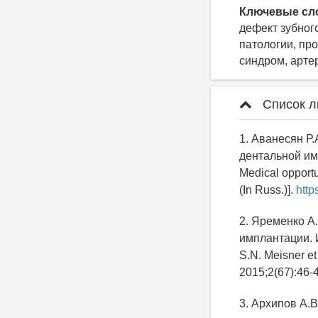
Ключевые сл
дефект зубног
патологии, пр
синдром, арте
Список л
1. Аванесян Р
дентальной им
Medical opportu
(In Russ.)].
http
2. Яременко А.
имплантации. И
S.N. Meisner et 
2015;2(67):46-4
3. Архипов А.