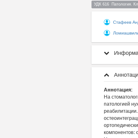
УДК 616  Патология. К
Стафеев Ан
Ломиашвил
Информац
Аннотаци
Аннотация:
На стоматолог
патологией ну
реабилитации.
остеоинтегра
ортопедически
компонентов: 