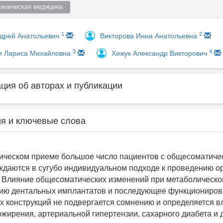
линическая медицина  
1
2
дрей Анатольевич
Викторова Инна Анатольевна
3
4
и Лариса Михайловна
Хижук Александр Викторович
ия об авторах и публикации
я и ключевые слова
ическом приеме большое число пациентов с общесоматиче
ждаются в сугубо индивидуальном подходе к проведению о
 Влияние общесоматических изменений при метаболическо
цию дентальных имплантатов и последующее функциониро
х конструкций не подвергается сомнению и определяется в
ожирения, артериальной гипертензии, сахарного диабета и