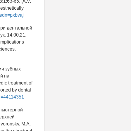
1:63-65. [A.V.
aesthetically
p?edn=pxbvaj
при дентальной
к. 14.00.21.
omplications
Sciences.
ми зубных
й на
ic treatment of
ported by dental
?id=44114351
мпьютерной
верхней
voronsky, M.A.
g the structural