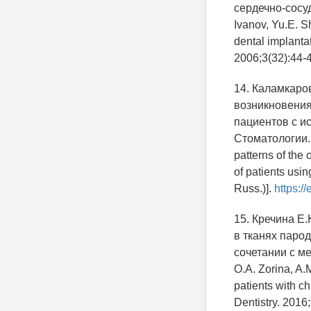
сердечно-сосуд
Ivanov, Yu.E. S
dental implantat
2006;3(32):44-4
14. Каламкаров
возникновения
пациентов с и
Стоматологии. 2
patterns of the
of patients usin
Russ.)].
https:/
15. Кречина Е
в тканях паро
сочетании с ме
O.A. Zorina, A.
patients with c
Dentistry. 2016;