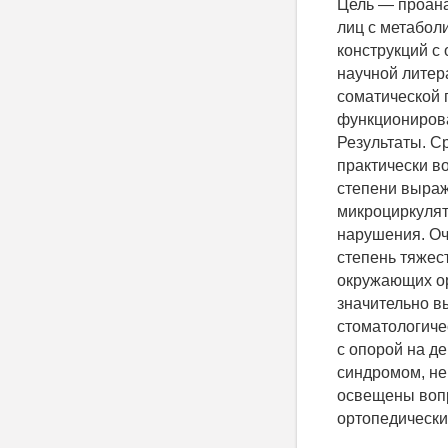
Цель — проана
лиц с метабол
конструкций с
научной литер
соматической 
функционирова
Результаты. С
практически в
степени выраж
микроциркулят
нарушения. Оч
степень тяжес
окружающих ор
значительно в
стоматологиче
с опорой на д
синдромом, не
освещены вопр
ортопедически