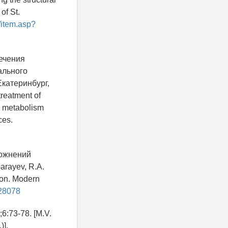
of St.
u/item.asp?
лечения
ального
Екатеринбург,
treatment of
al metabolism
ces.
ложнений
arayev, R.A.
ion. Modern
=28078
6:73-78. [M.V.
)].