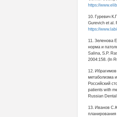
https://www.eli
10. Гуревич К.
Gurevich et al. 
https://www.lab
11. Зеленова Е
норма и патоло
Salina, S.P. Ra
2004:158. (In R
12. Ибрагимов
метаболизма и
Российский стом
patients with m
Russian Dental 
13. Иванов С.
планирования 