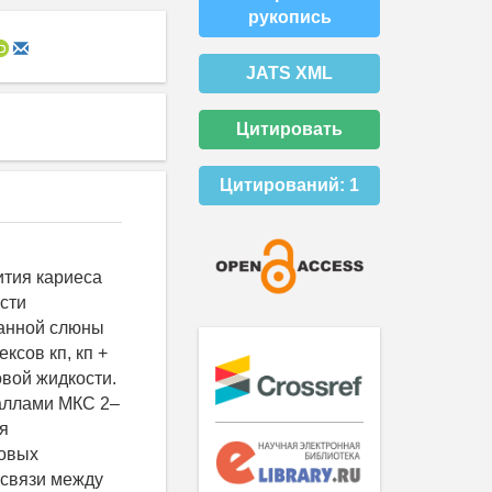
рукопись
JATS XML
Цитировать
Цитирований:
1
ития кариеса
сти
шанной слюны
ксов кп, кп +
овой жидкости.
баллами МКС 2–
я
повых
освязи между