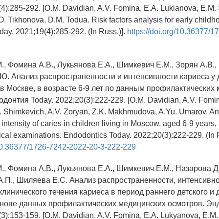
4):285-292. [O.M. Davidian, A.V. Fomina, E.A. Lukianova, E.M.
O. Tikhonova, D.M. Todua. Risk factors analysis for early childh
ay. 2021;19(4):285-292. (In Russ.)].
https://doi.org/10.36377/
., Фомина А.В., Лукьянова Е.А., Шимкевич Е.М., Зорян А.В.
.Ю. Анализ распространенности и интенсивности кариеса у 
 Москве, в возрасте 6-9 лет по данным профилактических
донтия Today. 2022;20(3):222-229. [O.M. Davidian, A.V. Fomin
 Shimkevich, A.V. Zoryan, Z.K. Makhmudova, A.Yu. Umarov. Ana
ntensity of caries in children living in Moscow, aged 6-9 years,
cal examinations. Endodontics Today. 2022;20(3):222-229. (In R
g/10.36377/1726-7242-2022-20-3-222-229
., Фомина А.В., Лукьянова Е.А., Шимкевич Е.М., Назарова Д.
А.П., Шиляева Е.С. Анализ распространенности, интенсивно
клинического течения кариеса в период раннего детского и
снове данных профилактических медицинских осмотров. Эн
3):153-159. [O.M. Davidian, A.V. Fomina, E.A. Lukyanova, E.M