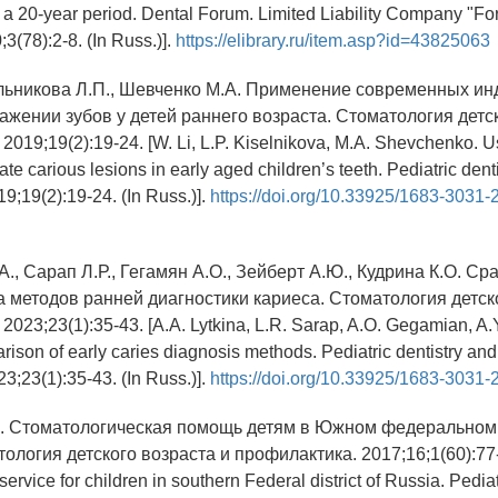
 a 20-year period. Dental Forum. Limited Liability Company "Fo
;3(78):2-8. (In Russ.)].
https://elibrary.ru/item.asp?id=43825063
сельникова Л.П., Шевченко М.А. Применение современных ин
ажении зубов у детей раннего возраста. Стоматология детск
019;19(2):19-24. [W. Li, L.P. Kiselnikova, M.A. Shevchenko. 
ate carious lesions in early aged children’s teeth. Pediatric dent
19;19(2):19-24. (In Russ.)].
https://doi.org/10.33925/1683-3031-
А., Сарап Л.Р., Гегамян А.О., Зейберт А.Ю., Кудрина К.О. С
а методов ранней диагностики кариеса. Стоматология детск
023;23(1):35-43. [A.A. Lytkina, L.R. Sarap, A.O. Gegamian, A.Y
ison of early caries diagnosis methods. Pediatric dentistry and
23;23(1):35-43. (In Russ.)].
https://doi.org/10.33925/1683-3031
Е. Стоматологическая помощь детям в Южном федеральном
ология детского возраста и профилактика. 2017;16;1(60):77-
ervice for children in southern Federal district of Russia. Pediat