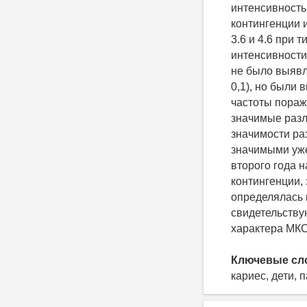
интенсивност
контингенции и
3.6 и 4.6 при
интенсивности 
не было выявле
0,1), но были 
частоты пораже
значимые разли
значимости ра
значимыми уже
второго года 
контингенции,
определялась 
свидетельству
характера МКС
Ключевые сл
кариес, дети, 