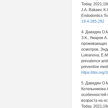
Today. 2021;19(
J.A. Bakaev, K.
Endodontics Tod
19-4-285-292
4. Давидян О.М
З.К., Умаров А
проживающих в
осмотров. Эндо
Lukianova, E.M.
prevalence and i
preventive medi
https://doi.or
5. Давидян О.М
Котельникова 
особенностей 
возраста на о
Today. 2021;19(