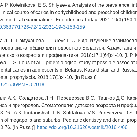
A.P. Kotelnikova, E.S. Shilyaeva. Analysis of the prevalence, in
clinical course of caries in earlychildhood and preschool childr
ive medical examinations. Endodontics Today. 2021;19(3):153-15
g/10.36377/1726-7242-2021-19-3-153-159
а Л.П., Ермуханова Г.Т., Леус Е.С. и др. Изучение взаимосв
торов риска, общих для подростков Беларуси, Казахстана и
етского возраста и профилактика. 2018;17;1(64):4-10. [L.P. K
a, E.S. Leus et al. Еpidemiological study of possible associatio
dental caries in adolescents of Belarus, Kazakhstan and Russia.
ntal prophylaxis. 2018;17(1):4-10. (In Russ.)].
/10.25636/PMP.3.2018.1.1
и А.К., Солдатова Л.Н., Переверзев В.С., Тишков Д.С. Кари
иса и пригородов. Стоматология детского возраста и профи
3-76. [A.K. Iordanishvili, L.N. Soldatova, V.S. Pereverzev, D.S. 
ren of megapolis and suburbs. Pediatric dentistry and dental prop
3-76. (In Russ.)].
https://doi.org/10.21626/vestnik/2016-4/06