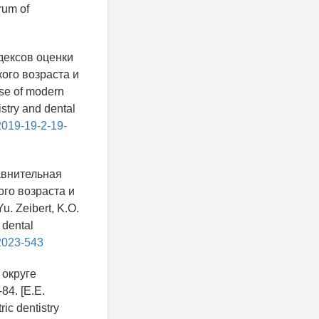
rum of
дексов оценки
ого возраста и
Use of modern
istry and dental
2019-19-2-19-
равнительная
ого возраста и
u. Zeibert, K.O.
 dental
-2023-543
 округе
84. [E.E.
ric dentistry