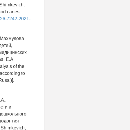
 Shimkevich,
ood caries.
1726-7242-2021-
, Махмудова
детей,
 медицинских
a, E.A.
lysis of the
 according to
uss.)].
А.,
сти и
 дошкольного
додонтия
. Shimkevich,