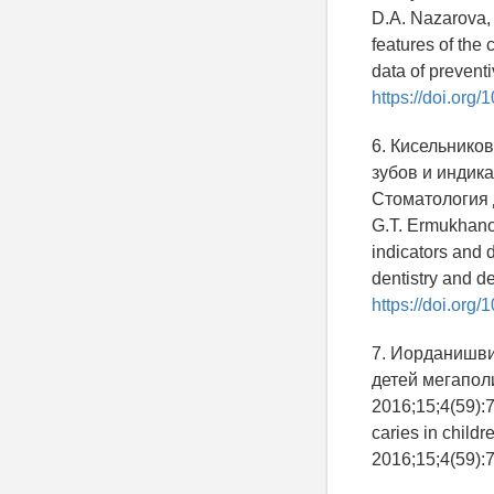
D.A. Nazarova, 
features of the 
data of prevent
https://doi.or
6. Кисельников
зубов и индика
Стоматология д
G.T. Ermukhanov
indicators and 
dentistry and de
https://doi.org
7. Иорданишвил
детей мегапол
2016;15;4(59):7
caries in child
2016;15;4(59):7