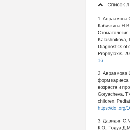
Список л
1. Авраамова О
Кабичкина Н.В
Стоматология д
Kalashnikova, T
Diagnostics of 
Prophylaxis. 20
16
2. Авраамова О
форм кариеса 
возраста и про
Goryacheva, T.V
children. Pediat
https://doi.or
3. Давидян О.М
К.О., Тодуа Д.