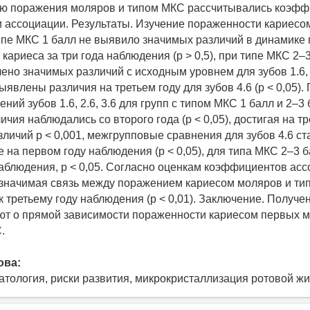
ью поражения моляров и типом МКС рассчитывались коэф
 ассоциации. Результаты. Изучение пораженности кариесом 
 типе МКС 1 балл не выявило значимых различий в динамике
кариеса за три года наблюдения (р > 0,5), при типе МКС 2–
но значимых различий с исходным уровнем для зубов 1.6, 2.
выявлены различия на третьем году для зубов 4.6 (p < 0,05)
ний зубов 1.6, 2.6, 3.6 для групп с типом МКС 1 балл и 2–3
чия наблюдались со второго года (p < 0,05), достигая на тр
зличий p < 0,001, межгрупповые сравнения для зубов 4.6 с
 на первом году наблюдения (p < 0,05), для типа МКС 2–3 б
наблюдения, p < 0,05. Согласно оценкам коэффициентов асс
 значимая связь между поражением кариесом моляров и т
к третьему году наблюдения (p < 0,01). Заключение. Получ
ют о прямой зависимости пораженности кариесом первых м
.
ова:
патология, риски развития, микрокристаллизация ротовой ж