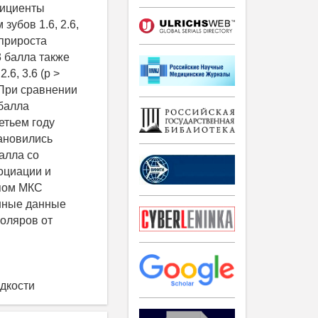
фициенты
зубов 1.6, 2.6,
 прироста
3 балла также
6, 3.6 (p >
. При сравнении
 балла
етьем году
тановились
алла со
оциации и
ипом МКС
енные данные
оляров от
идкости