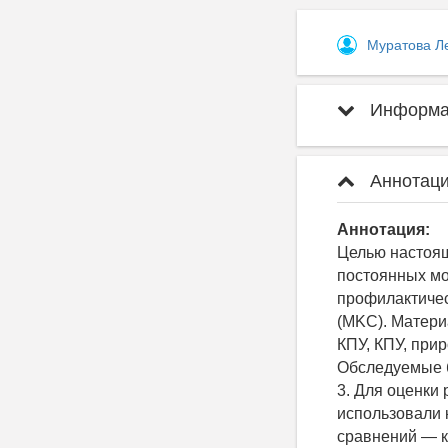
Муратова Л
Информац
Аннотаци
Аннотация:
Целью настоящ
постоянных мо
профилактичес
(MKC). Матери
КПУ, КПУ, при
Обследуемые б
3. Для оценки
использовали 
сравнений — к