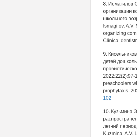
8. Исмагилов 
организации к
школьного возр
Ismagilov, A.V.
organizing comp
Clinical dentist
9. Кисельнико
детей дошколь
пробиотическо
2022;22(2):97-1
preschoolers wit
prophylaxis. 20
102
10. Кузьмина Э
распространен
летний период. 
Kuzmina, A.V. L