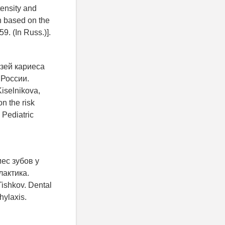
tensity and
en based on the
9. (In Russ.)].
язей кариеса
 России.
iselnikova,
n the risk
 Pediatric
ес зубов у
лактика.
Tishkov. Dental
hylaxis.