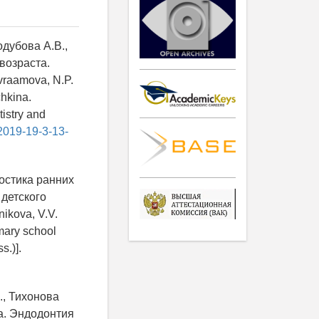
одубова А.В.,
возраста.
vraamova, N.P.
hkina.
tistry and
-2019-19-3-13-
ностика ранних
 детского
ikova, V.V.
imary school
s.)].
., Тихонова
са. Эндодонтия