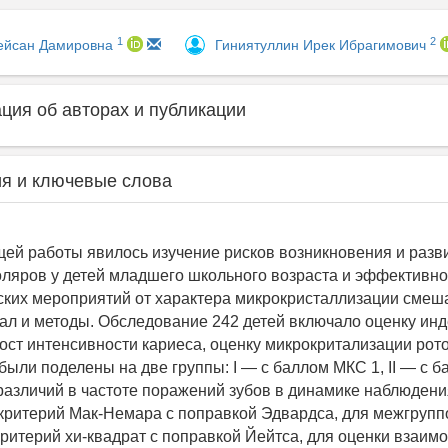
1
2
ейсан Дамировна
Гиниятуллин Ирек Ибрагимович
ия об авторах и публикации
я и ключевые слова
ей работы явилось изучение рисков возникновения и разв
ляров у детей младшего школьного возраста и эффективно
ких мероприятий от характера микрокристаллизации сме
ал и методы. Обследование 242 детей включало оценку инде
рост интенсивности кариеса, оценку микрокритализации рот
ыли поделены на две группы: I — с баллом МКС 1, II — с 
 различий в частоте поражений зубов в динамике наблюдени
критерий Мак-Немара с поправкой Эдвардса, для межгруп
ритерий хи-квадрат с поправкой Йейтса, для оценки взаим