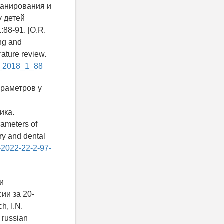
ланирования и
у детей
88-91. [O.R.
ing and
rature review.
3X_2018_1_88
араметров у
ика.
rameters of
try and dental
1-2022-22-2-97-
ии
ии за 20-
h, I.N.
 russian