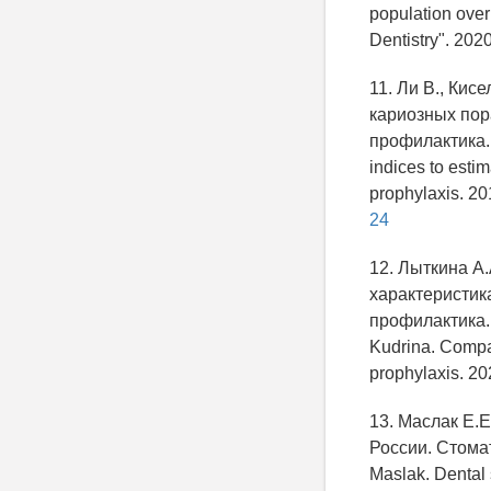
population over
Dentistry". 2020
11. Ли В., Ки
кариозных пор
профилактика. 2
indices to estim
prophylaxis. 20
24
12. Лыткина А.
характеристик
профилактика. 2
Kudrina. Compar
prophylaxis. 20
13. Маслак Е.
России. Стомат
Maslak. Dental s