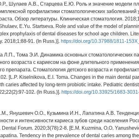
О.Р., Шулаев А.В., Старцева Е.Ю. Роль и значение модели п
омплексной профилактики стоматологических заболеваний 
аста. Обзор литературы. Клиническая стоматология. 2018;1:
 Shulaev, E.Yu. Startseva. Role and value of the model of plann
lex prophylaxis of dental diseases for school age children. Lite
ry. 2018;1:88-91. (In Russ.)].
https://doi.org/10.37988/1811-15
ва Л.П., Тома Э.И. Динамика основных стоматологических п
ного возраста с кариесом на фоне длительного применения
го препарата. Стоматология детского возраста и профилакт
02. [L.P. Kiselnikova, E.I. Toma. Changes in the main dental pa
h caries affected by long-term probiotic intake. Pediatric dentis
22;22(2):97-102. (In Russ.)].
https://doi.org/10.33925/1683-303
.М., Янушевич О.О., Кузьмина И.Н., Лапатина А.В. Тенденц
ности и интенсивности кариеса зубов среди населения Росс
Dental Forum. 2020;3(78):2-8. [E.M. Kuzmina, O.O. Yanushevic
apatina. Tendency in the prevalence of dental caries among the