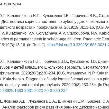
итературы
.Г., Калашникова Н.П., Кулаженко Т.В., Горячева В.В., Стар
. Диагностика кариеса постоянных зубов у детей школьного 
етского возраста и профилактика. 2019;19(3):13-16. [O.G. A
.V. Kulazhenko, V.V. Goryacheva, A.V. Starodubova, N.V. Kabic
caries of permanent teeth in school-age children. Paediatric Den
19;19(3):13-16. (In Russ.)].
https://doi.org/10.33925/1683-3031
.Г., Калашникова Н.П., Горячева В.В., Кулаженко Т.В. Диаг
зубов у детей младшего школьного возраста. Стоматология
филактика. 2020;20(3):230-234. [O.G. Avraamova, N.P. Kalashn
. Kulazhenko. Diagnosis of early forms of dental caries in а pr
ric dentistry and dental prophylaxis. 2020;20(3):230-234. (In Rus
g/10.33925/1683-3031-2020-20-3-230-234
., Фомина А.В., Лукьянова Е.А., Шимкевич Е.М., Бакаев Ю.А
М. Анализ факторов риска развития раннего детского карие