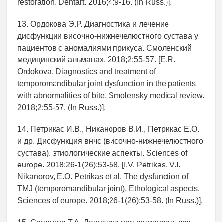
restoration. Dentart. 2016;4:9-16. (In Russ.)].
13. Ордокова Э.Р. Диагностика и лечение
дисфункции височно-нижнечелюстного сустава у
пациентов с аномалиями прикуса. Смоленский
медицинский альманах. 2018;2:55-57. [E.R.
Ordokova. Diagnostics and treatment of
temporomandibular joint dysfunction in the patients
with abnormalities of bite. Smolensky medical review.
2018;2:55-57. (In Russ.)].
14. Петрикас И.В., Никаноров В.И., Петрикас Е.О.
и др. Дисфункция внчс (височно-нижнечелюстного
сустава). этиологические аспекты. Sciences of
europe. 2018;26-1(26):53-58. [I.V. Petrikas, V.I.
Nikanorov, E.O. Petrikas et al. The dysfunction of
TMJ (temporomandibular joint). Ethological aspects.
Sciences of europe. 2018;26-1(26):53-58. (In Russ.)].