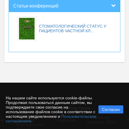
Статьи конференций
СТОМАТОЛОГИЧЕСКИЙ СТАТУС У
ПАЦИЕНТОВ ЧАСТНОЙ КЛ...
На нашем сайте используются cookie-файлы.
Продолжая пользоваться данным сайтом, вы
подтверждаете свое согласие на
© TIRAZH Publishing House
Согласен
Политика
использование файлов cookie в соответствии с
защиты и
настоящим уведомлением и
Пользовательским
Powered by
ие
обработки
Поддержка
И
соглашением
.
Editorum,
2026
персональных