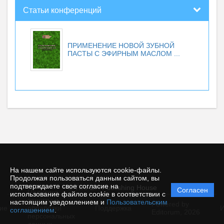
Статьи конференций
ПРИМЕНЕНИЕ НОВОЙ ЗУБНОЙ
ПАСТЫ С ЭФИРНЫМ МАСЛОМ ...
На нашем сайте используются cookie-файлы.
Продолжая пользоваться данным сайтом, вы
подтверждаете свое согласие на
© TIRAZH Publishing House
Согласен
Политика
использование файлов cookie в соответствии с
защиты и
настоящим уведомлением и
Пользовательским
Powered by
ие
обработки
Поддержка
И
соглашением
.
Editorum,
2026
персональных