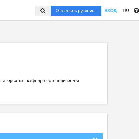
Отправить рукопись
ВХОД
RU
университет , кафедра ортопедической