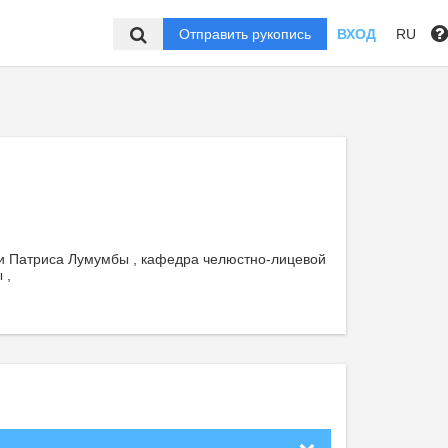
Отправить рукопись
ВХОД
RU
ни Патриса Лумумбы , кафедра челюстно-лицевой
 ,