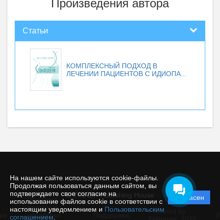
Произведения автора
Статьи
КОМПЛЕКСНЫЙ ПОДХОД В
ЛЕЧЕНИИ ПАЦИЕНТОВ С ИДИОПА...
На нашем сайте используются cookie-файлы.
Продолжая пользоваться данным сайтом, вы
подтверждаете свое согласие на
© TIRAZH Publishing House
Согласен
Политика
использование файлов cookie в соответствии с
защиты и
настоящим уведомлением и
Пользовательским
Powered by
ие
обработки
Поддержка
И
соглашением
.
Editorum,
2026