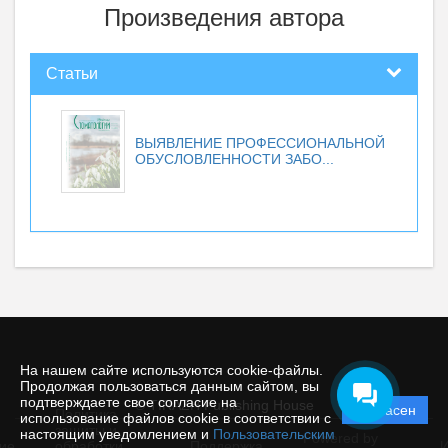
Произведения автора
Статьи
ВЫЯВЛЕНИЕ ПРОФЕССИОНАЛЬНОЙ
ОБУСЛОВЛЕННОСТИ ЗАБО...
На нашем сайте используются cookie-файлы.
Продолжая пользоваться данным сайтом, вы
подтверждаете свое согласие на
© TIRAZH Publishing House
Согласен
Политика
использование файлов cookie в соответствии с
защиты и
настоящим уведомлением и
Пользовательским
Powered by
ие
обработки
Поддержка
И