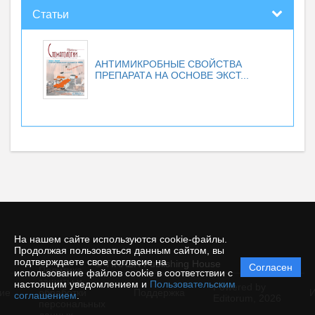
Статьи
АНТИМИКРОБНЫЕ СВОЙСТВА
ПРЕПАРАТА НА ОСНОВЕ ЭКСТ...
На нашем сайте используются cookie-файлы.
Продолжая пользоваться данным сайтом, вы
подтверждаете свое согласие на
© TIRAZH Publishing House
Согласен
Политика
использование файлов cookie в соответствии с
защиты и
настоящим уведомлением и
Пользовательским
Powered by
ие
обработки
Поддержка
И
соглашением
.
Editorum,
2026
персональных