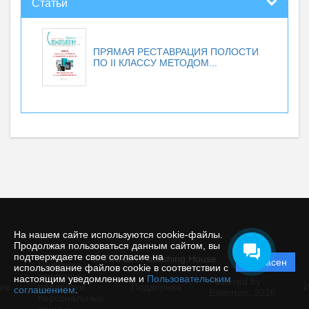
Статьи
ПРЯМАЯ РЕСТАВРАЦИЯ ПОЛОСТИ
ПО II КЛАССУ МЕТОДОМ...
На нашем сайте используются cookie-файлы.
Продолжая пользоваться данным сайтом, вы
подтверждаете свое согласие на
© TIRAZH Publishing House
Согласен
Политика
использование файлов cookie в соответствии с
защиты и
настоящим уведомлением и
Пользовательским
Powered by
ие
обработки
Поддержка
И
соглашением
.
Editorum,
2026
персональных