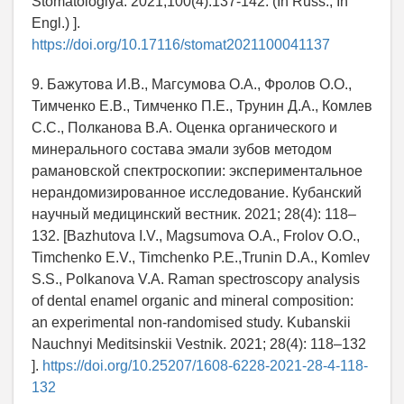
Stomatologiya. 2021;100(4):137-142. (In Russ., In
Engl.) ].
https://doi.org/10.17116/stomat2021100041137
9. Бажутова И.В., Магсумова О.А., Фролов О.О.,
Тимченко Е.В., Тимченко П.Е., Трунин Д.А., Комлев
С.С., Полканова В.А. Оценка органического и
минерального состава эмали зубов методом
рамановской спектроскопии: экспериментальное
нерандомизированное исследование. Кубанский
научный медицинский вестник. 2021; 28(4): 118–
132. [Bazhutova I.V., Magsumova O.А., Frolov O.О.,
Timchenko E.V., Timchenko P.Е.,Trunin D.А., Komlev
S.S., Polkanova V.A. Raman spectroscopy analysis
of dental enamel organic and mineral composition:
an experimental non-randomised study. Kubanskii
Nauchnyi Meditsinskii Vestnik. 2021; 28(4): 118–132
].
https://doi.org/10.25207/1608-6228-2021-28-4-118-
132