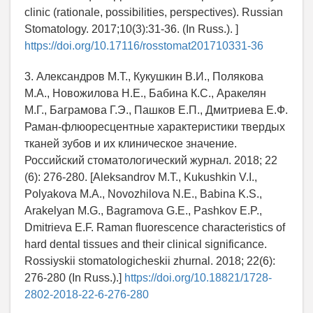
clinic (rationale, possibilities, perspectives). Russian
Stomatology. 2017;10(3):31-36. (In Russ.). ]
https://doi.org/10.17116/rosstomat201710331-36
3. Александров М.Т., Кукушкин В.И., Полякова
М.А., Новожилова Н.Е., Бабина К.С., Аракелян
М.Г., Баграмова Г.Э., Пашков Е.П., Дмитриева Е.Ф.
Раман-флюоресцентные характеристики твердых
тканей зубов и их клиническое значение.
Российский стоматологический журнал. 2018; 22
(6): 276-280. [Aleksandrov M.T., Kukushkin V.I.,
Polyakova M.A., Novozhilova N.E., Babina K.S.,
Arakelyan M.G., Bagramova G.E., Pashkov E.P.,
Dmitrieva E.F. Raman fluorescence characteristics of
hard dental tissues and their clinical significance.
Rossiyskii stomatologicheskii zhurnal. 2018; 22(6):
276-280 (In Russ.).]
https://doi.org/10.18821/1728-
2802-2018-22-6-276-280