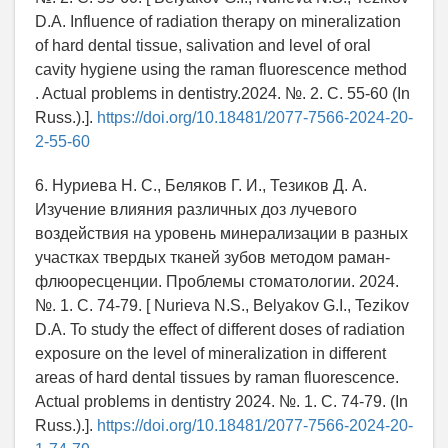
D.A. Influence of radiation therapy on mineralization
of hard dental tissue, salivation and level of oral
cavity hygiene using the raman fluorescence method
. Actual problems in dentistry.2024. №. 2. С. 55-60 (In
Russ.).].
https://doi.org/10.18481/2077-7566-2024-20-
2-55-60
6. Нуриева Н. С., Беляков Г. И., Тезиков Д. А.
Изучение влияния различных доз лучевого
воздействия на уровень минерализации в разных
участках твердых тканей зубов методом раман-
флюоресценции. Проблемы стоматологии. 2024.
№. 1. С. 74-79. [ Nurieva N.S., Belyakov G.I., Tezikov
D.A. To study the effect of different doses of radiation
exposure on the level of mineralization in different
areas of hard dental tissues by raman fluorescence.
Actual problems in dentistry 2024. №. 1. С. 74-79. (In
Russ.).].
https://doi.org/10.18481/2077-7566-2024-20-