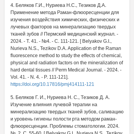
4. Беляков Г.И., Нуриева Н.С., Тезиков Д.А.
Применение метода Раман-флюоресценции для
изучения воздействия химических, физических и
лучевых факторов на минерализацию твердых
тканей зубов // Пермский медицинский журнал. -
2024. - Т. 41. - №4. - C. 111-121. [ Belyakov G.I.,
Nurieva N.S., Tezikov D.A. Application of the Raman
fluorescence method to study the effects of chemical,
physical and radiation factors on the mineralization of
hard dental tissues // Perm Medical Journal. - 2024. -
Vol. 41. - N. 4. - P. 111-121].
https://doi.org/10.17816/pmj414111-121
5. Беляков Г. И., Нуриева Н. С., Тезиков Д. А.
Изучение влияния лучевой терапии на
минерализацию твердых тканей зубов, саливацию
и уровень гигиены полости рта методом раман-
флюоресценции. Проблемы стоматологии. 2024.
№. 2. С. 55-60. [ Belyakov G.I., Nurieva N.S., Tezikov