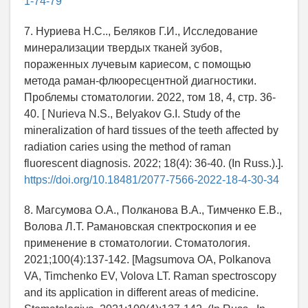
1-74-79
7. Нуриева Н.С.., Беляков Г.И., Исследование
минерализации твердых тканей зубов,
пораженных лучевым кариесом, с помощью
метода раман-флюоресцентной диагностики.
Проблемы стоматологии. 2022, том 18, 4, стр. 36-
40. [ Nurieva N.S., Belyakov G.I. Study of the
mineralization of hard tissues of the teeth affected by
radiation caries using the method of raman
fluorescent diagnosis. 2022; 18(4): 36-40. (In Russ.).].
https://doi.org/10.18481/2077-7566-2022-18-4-30-34
8. Магсумова О.А., Полканова В.А., Тимченко Е.В.,
Волова Л.Т. Рамановская спектроскопия и ее
применение в стоматологии. Стоматология.
2021;100(4):137-142. [Magsumova OA, Polkanova
VA, Timchenko EV, Volova LT. Raman spectroscopy
and its application in different areas of medicine.