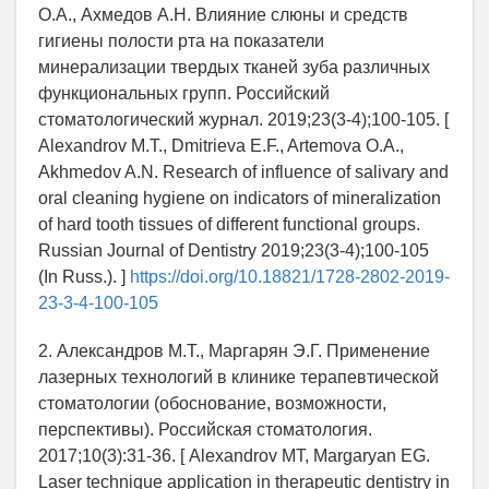
О.А., Ахмедов А.Н. Влияние слюны и средств
гигиены полости рта на показатели
минерализации твердых тканей зуба различных
функциональных групп. Российский
стоматологический журнал. 2019;23(3-4);100-105. [
Alexandrov M.T., Dmitrieva E.F., Artemova O.A.,
Akhmedov A.N. Research of influence of salivary and
oral cleaning hygiene on indicators of mineralization
of hard tooth tissues of different functional groups.
Russian Journal of Dentistry 2019;23(3-4);100-105
(In Russ.). ]
https://doi.org/10.18821/1728-2802-2019-
23-3-4-100-105
2. Александров М.Т., Маргарян Э.Г. Применение
лазерных технологий в клинике терапевтической
стоматологии (обоснование, возможности,
перспективы). Российская стоматология.
2017;10(3):31-36. [ Alexandrov MT, Margaryan EG.
Laser technique application in therapeutic dentistry in