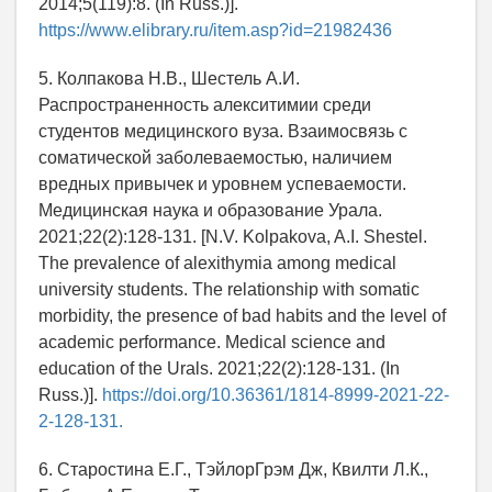
2014;5(119):8. (In Russ.)].
https://www.elibrary.ru/item.asp?id=21982436
5. Колпакова Н.В., Шестель А.И.
Распространенность алекситимии среди
студентов медицинского вуза. Взаимосвязь с
соматической заболеваемостью, наличием
вредных привычек и уровнем успеваемости.
Медицинская наука и образование Урала.
2021;22(2):128-131. [N.V. Kolpakova, A.I. Shestel.
The prevalence of alexithymia among medical
university students. The relationship with somatic
morbidity, the presence of bad habits and the level of
academic performance. Medical science and
education of the Urals. 2021;22(2):128-131. (In
Russ.)].
https://doi.org/10.36361/1814-8999-2021-22-
2-128-131.
6. Старостина Е.Г., ТэйлорГрэм Дж, Квилти Л.К.,