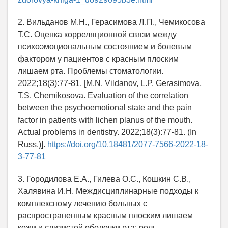
2. Вильданов М.Н., Герасимова Л.П., Чемикосова
Т.С. Оценка корреляционной связи между
психоэмоциональным состоянием и болевым
фактором у пациентов с красным плоским
лишаем рта. Проблемы стоматологии.
2022;18(3):77-81. [M.N. Vildanov, L.P. Gerasimova,
T.S. Chemikosova. Evaluation of the correlation
between the psychoemotional state and the pain
factor in patients with lichen planus of the mouth.
Actual problems in dentistry. 2022;18(3):77-81. (In
Russ.)].
https://doi.org/10.18481/2077-7566-2022-18-
3-77-81
3. Городилова Е.А., Гилева О.С., Кошкин С.В.,
Халявина И.Н. Междисциплинарные подходы к
комплексному лечению больных с
распространенным красным плоским лишаем
кожи и слизистой оболочки рта: роль