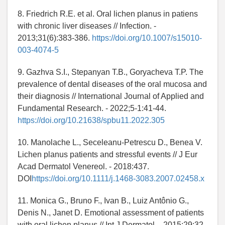
8. Friedrich R.E. et al. Oral lichen planus in patiens
with chronic liver diseases // Infection. -
2013;31(6):383-386.
https://doi.org/10.1007/s15010-
003-4074-5
9. Gazhva S.I., Stepanyan T.B., Goryacheva T.P. The
prevalence of dental diseases of the oral mucosa and
their diagnosis // International Journal of Applied and
Fundamental Research. - 2022;5-1:41-44.
https://doi.org/10.21638/spbu11.2022.305
10. Manolache L., Seceleanu-Petrescu D., Benea V.
Lichen planus patients and stressful events // J Eur
Acad Dermatol Venereol. - 2018:437.
DOI
https://doi.org/10.1111/j.1468-3083.2007.02458.x
11. Monica G., Bruno F., Ivan B., Luiz Antônio G.,
Denis N., Janet D. Emotional assessment of patients
with oral lichen planus // Int J Dermatol. - 2015;29:32.