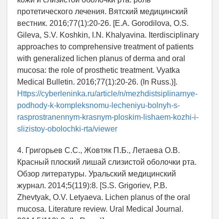
протетического лечения. Вятский медицинский
вестник. 2016;77(1):20-26. [E.A. Gorodilova, O.S.
Gileva, S.V. Koshkin, I.N. Khalyavina. Iterdisciplinary
approaches to comprehensive treatment of patients
with generalized lichen planus of derma and oral
mucosa: the role of prosthetic treatment. Vyatka
Medical Bulletin. 2016;77(1):20-26. (In Russ.)].
Https://cyberleninka.ru/article/n/mezhdistsiplinarnye-
podhody-k-kompleksnomu-lecheniyu-bolnyh-s-
rasprostranennym-krasnym-ploskim-lishaem-kozhi-i-
slizistoy-obolochki-rta/viewer
4. Григорьев С.С., Жовтяк П.Б., Летаева О.В.
Красный плоский лишай слизистой оболочки рта.
Обзор литературы. Уральский медицинский
журнал. 2014;5(119):8. [S.S. Grigoriev, P.B.
Zhevtyak, O.V. Letyaeva. Lichen planus of the oral
mucosa. Literature review. Ural Medical Journal.