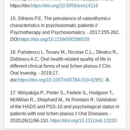
https://doi:
https://doi.org/10.5056/jnm14116
15. Sifneos P.E. The prevalence of «alexithymic»
characteristics in psychosomatic patients //
Psychotherapy and Psychosomatics. - 2017:255-262.
DOI:
https://doi.org/10.1159/000286529
16. Parlatescu I., Tovaru M., Nicolae C.L., Sfeatcu R.,
Didilescu A.C. Oral health-related quality of life in
different clinical forms of oral lichen planus // Clin
Oral Investig. - 2019;17.
doi:
https://doi.org/10.1007/s00784-019-02951
-8.
17. Wiriyakijja P., Porter S., Fedele S., Hodgson T.,
McMillan R., Shephard M., Ni Riordain R. Validation
of the HADS and PSS-10 and psychological status in
patients with oral lichen planus // Oral Diseases. -
2020;26(1):96-110.
https://doi.org/10.1111/odi.13220