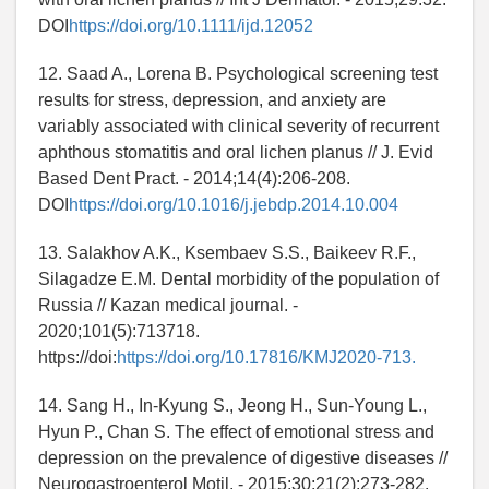
DOI
https://doi.org/10.1111/ijd.12052
12. Saad A., Lorena B. Psychological screening test
results for stress, depression, and anxiety are
variably associated with clinical severity of recurrent
aphthous stomatitis and oral lichen planus // J. Evid
Based Dent Pract. - 2014;14(4):206-208.
DOI
https://doi.org/10.1016/j.jebdp.2014.10.004
13. Salakhov A.K., Ksembaev S.S., Baikeev R.F.,
Silagadze E.M. Dental morbidity of the population of
Russia // Kazan medical journal. -
2020;101(5):713718.
https://doi:
https://doi.org/10.17816/KMJ2020-713.
14. Sang H., In-Kyung S., Jeong H., Sun-Young L.,
Hyun P., Chan S. The effect of emotional stress and
depression on the prevalence of digestive diseases //
Neurogastroenterol Motil. - 2015;30;21(2):273-282.