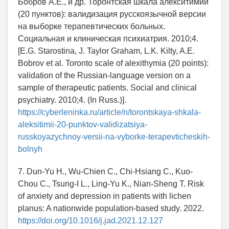
Бобров А.Е., и др. Торонтская шкала алекситимии
(20 пунктов): валидизация русскоязычной версии
на выборке терапевтических больных.
Социальная и клиническая психиатрия. 2010;4.
[E.G. Starostina, J. Taylor Graham, L.K. Kilty, A.E.
Bobrov et al. Toronto scale of alexithymia (20 points):
validation of the Russian-language version on a
sample of therapeutic patients. Social and clinical
psychiatry. 2010;4. (In Russ.)].
https://cyberleninka.ru/article/n/torontskaya-shkala-
aleksitimii-20-punktov-validizatsiya-
russkoyazychnoy-versii-na-vyborke-terapevticheskih-
bolnyh
7. Dun-Yu H., Wu-Chien C., Chi-Hsiang C., Kuo-
Chou C., Tsung-I L., Ling-Yu K., Nian-Sheng T. Risk
of anxiety and depression in patients with lichen
planus: A nationwide population-based study. 2022.
https://doi.org/10.1016/j.jad.2021.12.127