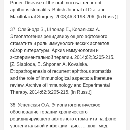
Porter. Disease of the oral mucosa: recurrent
aphthous stomatitis. British Journal of Oral and
Maxillofacial Surgery. 2008;46;3:198-206. (In Russ.)].
37. Слебиода З., Шпонар Е., Ковальска А.
Этиопатогенез рецидивирующего афтозного
стоматита и роль иммунологических аспектов:
обзор литературы. Архив иммунологии и
экспериментальной терапии. 2014;62;3:205-215.
[Z. Slabioda, E. Shponar, A. Kovalska.
Etiopathogenesis of recurrent aphthous stomatitis
and the role of immunological aspects: a literature
review. Archive of Immunology and Experimental
Therapy. 2014;62;3:205-215. (In Russ.)].
38. Успенская О.А. Этиопатогенетическое
обоснование терапии хронического
рецидивирующего афтозного стоматита на фоне
урогенитальной инфекции : дисс. ... докт. мед.