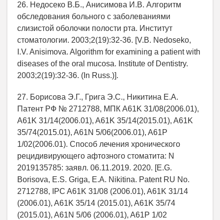
26. Недосеко В.Б., Анисимова И.В. Алгоритм
обследования больного с заболеваниями
слизистой оболочки полости рта. Институт
стоматологии. 2003;2(19):32-36. [V.B. Nedoseko,
I.V. Anisimova. Algorithm for examining a patient with
diseases of the oral mucosa. Institute of Dentistry.
2003;2(19):32-36. (In Russ.)].
27. Борисова Э.Г., Грига Э.С., Никитина Е.А.
Патент РФ № 2712788, МПК A61K 31/08(2006.01),
A61K 31/14(2006.01), A61K 35/14(2015.01), A61K
35/74(2015.01), A61N 5/06(2006.01), A61P
1/02(2006.01). Способ лечения хронического
рецидивирующего афтозного стоматита: N
2019135785: заявл. 06.11.2019. 2020. [E.G.
Borisova, E.S. Griga, E.A. Nikitina. Patent RU No.
2712788, IPC A61K 31/08 (2006.01), A61K 31/14
(2006.01), A61K 35/14 (2015.01), A61K 35/74
(2015.01), A61N 5/06 (2006.01), A61P 1/02