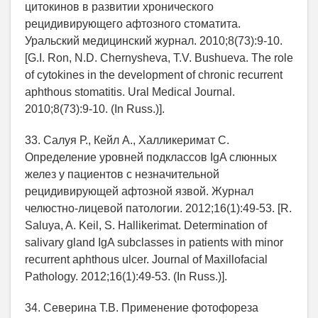
цитокинов в развитии хронического
рецидивирующего афтозного стоматита.
Уральский медицинский журнал. 2010;8(73):9-10.
[G.I. Ron, N.D. Chernysheva, T.V. Bushueva. The role
of cytokines in the development of chronic recurrent
aphthous stomatitis. Ural Medical Journal.
2010;8(73):9-10. (In Russ.)].
33. Салуя Р., Кейл А., Халликеримат С.
Определение уровней подклассов IgA слюнных
желез у пациентов с незначительной
рецидивирующей афтозной язвой. Журнал
челюстно-лицевой патологии. 2012;16(1):49-53. [R.
Saluya, A. Keil, S. Hallikerimat. Determination of
salivary gland IgA subclasses in patients with minor
recurrent aphthous ulcer. Journal of Maxillofacial
Pathology. 2012;16(1):49-53. (In Russ.)].
34. Северина Т.В. Применение фотофореза