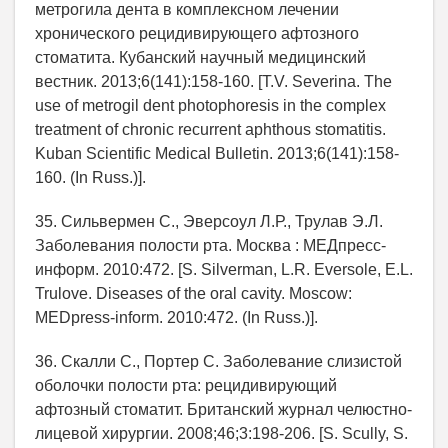
метрогила дента в комплексном лечении
хронического рецидивирующего афтозного
стоматита. Кубанский научный медицинский
вестник. 2013;6(141):158-160. [T.V. Severina. The
use of metrogil dent photophoresis in the complex
treatment of chronic recurrent aphthous stomatitis.
Kuban Scientific Medical Bulletin. 2013;6(141):158-
160. (In Russ.)].
35. Сильвермен С., Эверсоул Л.Р., Трулав Э.Л.
Заболевания полости рта. Москва : МЕДпресс-
информ. 2010:472. [S. Silverman, L.R. Eversole, E.L.
Trulove. Diseases of the oral cavity. Moscow:
MEDpress-inform. 2010:472. (In Russ.)].
36. Скалли С., Портер С. Заболевание слизистой
оболочки полости рта: рецидивирующий
афтозный стоматит. Британский журнал челюстно-
лицевой хирургии. 2008;46;3:198-206. [S. Scully, S.