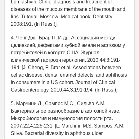
Lomiashvili. Clinic, diagnosis and treatment of
diseases of the mucous membrane of the mouth and
lips. Tutorial. Moscow: Medical book: Dentistry.
2008:191. (In Russ.)].
4. Ченг Дж., Брар П. И др. Ассоциации между
целиакией, дефектами зубной эмали и афтозом у
потребителей в когорте США. Журнал
клинической гастроэнтерологии. 2010;44;3:191-
194. [J. Cheng, P. Brar et al. Associations between
celiac disease, dental enamel defects, and aphthosis
in consumers in a US cohort. Journal of Clinical
Gastroenterology. 2010;44;3:191-194. (In Russ.)].
5. Марчини Л., Сампос М.С., Сильва А.М.
Бактериальное разнообразие в афтозной язве.
Микробиология и иммунология полости рта.
2007;22;4:225-231. [L. Marchini, M.S. Sampos, A.M.
Silva. Bacterial diversity in aphthous ulcer.