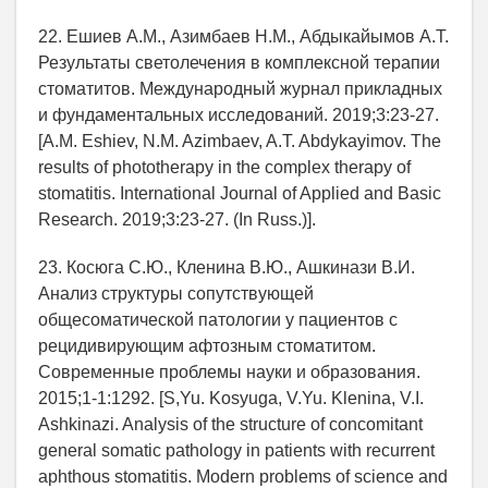
22. Ешиев А.М., Азимбаев Н.М., Абдыкайымов А.Т.
Результаты светолечения в комплексной терапии
стоматитов. Международный журнал прикладных
и фундаментальных исследований. 2019;3:23-27.
[A.M. Eshiev, N.M. Azimbaev, A.T. Abdykayimov. The
results of phototherapy in the complex therapy of
stomatitis. International Journal of Applied and Basic
Research. 2019;3:23-27. (In Russ.)].
23. Косюга С.Ю., Кленина В.Ю., Ашкинази В.И.
Анализ структуры сопутствующей
общесоматической патологии у пациентов с
рецидивирующим афтозным стоматитом.
Современные проблемы науки и образования.
2015;1-1:1292. [S,Yu. Kosyuga, V.Yu. Klenina, V.I.
Ashkinazi. Analysis of the structure of concomitant
general somatic pathology in patients with recurrent
aphthous stomatitis. Modern problems of science and