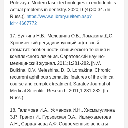
Polevaya. Modern laser technologies in endodontics.
Actual problems in dentistry. 2020;16(4):30-34. (In
Russ.)].
https://www.elibrary.ru/item.asp?
id=44667772
17. Булкина Н.В., Мелешина О.В., Ломакина Д.О.
Хронический рецидивирующий афтозный
стоматит: особенности клинического течения и
комплексного лечения. Саратовский научно-
медицинский журнал. 2011;1:281-282. [N.V.
Bulkina, O.V. Meleshina, D. O. Lomakina. Chronic
recurrent aphthous stomatitis: features of the clinical
course and complex treatment. Saratov Journal of
Medical Scientific Research. 2011;1:281-282. (In
Russ.)].
18. Галимова И.А., Усманова И.Н., Хисматуллина
З.Р., Гранот И., Гурьевская О.А., Ишмухаметова
А.Н., Сарвалиева А.Ф. Современные аспекты