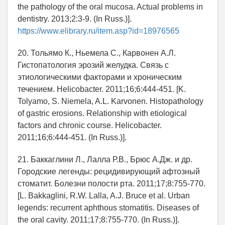
the pathology of the oral mucosa. Actual problems in
dentistry. 2013;2:3-9. (In Russ.)].
https://www.elibrary.ru/item.asp?id=18976565
20. Тольямо К., Ньемела С., Карвонен А.Л.
Гистопатология эрозий желудка. Связь с
этиологическими факторами и хроническим
течением. Helicobacter. 2011;16;6:444-451. [K.
Tolyamo, S. Niemela, A.L. Karvonen. Histopathology
of gastric erosions. Relationship with etiological
factors and chronic course. Helicobacter.
2011;16;6:444-451. (In Russ.)].
21. Баккаглини Л., Лалла Р.В., Брюс А.Дж. и др.
Городские легенды: рецидивирующий афтозный
стоматит. Болезни полости рта. 2011;17;8:755-770.
[L. Bakkaglini, R.W. Lalla, A.J. Bruce et al. Urban
legends: recurrent aphthous stomatitis. Diseases of
the oral cavity. 2011;17;8:755-770. (In Russ.)].