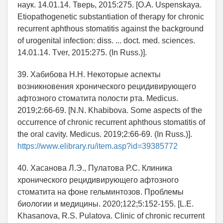
наук. 14.01.14. Тверь, 2015:275. [O.A. Uspenskaya.
Etiopathogenetic substantiation of therapy for chronic
recurrent aphthous stomatitis against the background
of urogenital infection: diss. ... doct. med. sciences.
14.01.14. Tver, 2015:275. (In Russ.)].
39. Хабибова Н.Н. Некоторые аспекты
возникновения хронического рецидивирующего
афтозного стоматита полости рта. Medicus.
2019;2:66-69. [N.N. Khabibova. Some aspects of the
occurrence of chronic recurrent aphthous stomatitis of
the oral cavity. Medicus. 2019;2:66-69. (In Russ.)].
https://www.elibrary.ru/item.asp?id=39385772
40. Хасанова Л.Э., Пулатова Р.С. Клиника
хронического рецидивирующего афтозного
стоматита на фоне гельминтозов. Проблемы
биологии и медицины. 2020;122;5:152-155. [L.E.
Khasanova, R.S. Pulatova. Clinic of chronic recurrent