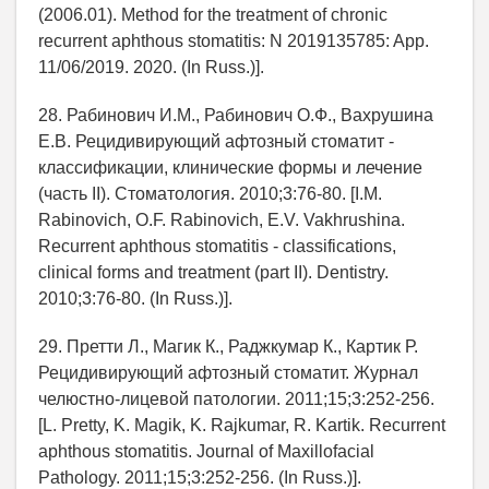
(2006.01). Method for the treatment of chronic
recurrent aphthous stomatitis: N 2019135785: App.
11/06/2019. 2020. (In Russ.)].
28. Рабинович И.М., Рабинович О.Ф., Вахрушина
Е.В. Рецидивирующий афтозный стоматит -
классификации, клинические формы и лечение
(часть II). Стоматология. 2010;3:76-80. [I.M.
Rabinovich, O.F. Rabinovich, E.V. Vakhrushina.
Recurrent aphthous stomatitis - classifications,
clinical forms and treatment (part II). Dentistry.
2010;3:76-80. (In Russ.)].
29. Претти Л., Магик К., Раджкумар К., Картик Р.
Рецидивирующий афтозный стоматит. Журнал
челюстно-лицевой патологии. 2011;15;3:252-256.
[L. Pretty, K. Magik, K. Rajkumar, R. Kartik. Recurrent
aphthous stomatitis. Journal of Maxillofacial
Pathology. 2011;15;3:252-256. (In Russ.)].