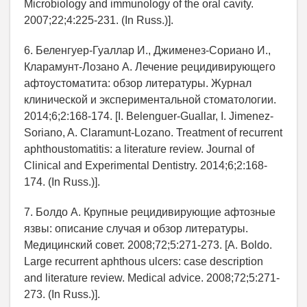
Microbiology and immunology of the oral cavity.
2007;22;4:225-231. (In Russ.)].
6. Беленгуер-Гуаллар И., Джименез-Сориано И.,
Кларамунт-Лозано А. Лечение рецидивирующего
афтоустоматита: обзор литературы. Журнал
клинической и экспериментальной стоматологии.
2014;6;2:168-174. [I. Belenguer-Guallar, I. Jimenez-
Soriano, A. Claramunt-Lozano. Treatment of recurrent
aphthoustomatitis: a literature review. Journal of
Clinical and Experimental Dentistry. 2014;6;2:168-
174. (In Russ.)].
7. Болдо A. Крупные рецидивирующие афтозные
язвы: описание случая и обзор литературы.
Медицинский совет. 2008;72;5:271-273. [A. Boldo.
Large recurrent aphthous ulcers: case description
and literature review. Medical advice. 2008;72;5:271-
273. (In Russ.)].