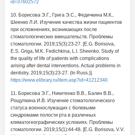
id=37602572
10. Борисова Э.Г., Грига Э.С., Федичкина М.К.,
Шеенко Л.И. Изучение качества жизни пациентов
при осложнениях, возникающих после
стоматологических вмешательств. Проблемы
стоматологии. 2019;15(3):23-27. [E.G. Borisova,
E.S. Griga, M.K. Fedichkina, L.I. Sheenko. Study of
the quality of life of patients with complications
arising after dental interventions. Actual problems in
dentistry. 2019;15(3):23-27. (In Russ.)].
https://www.elibrary.ru/item.asp?id=41212340
11. Борисова Э.Г., Никитенко В.В., Балин В.В.,
Рощупкина И.В. Изучение стоматологического
статуса военнослужащих с болевыми
синдромами полости рта в различных
климатогеографических условиях. Проблемы
стоматологии. 2019;15(1):44-48. [E.G. Borisova, V.V.