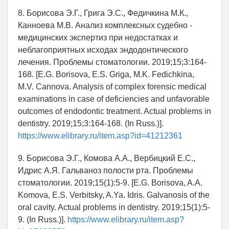
8. Борисова Э.Г., Грига Э.С., Федичкина М.К.,
Канноева М.В. Анализ комплексных судебно -
медицинских экспертиз при недостатках и
неблагоприятных исходах эндодонтического
лечения. Проблемы стоматологии. 2019;15;3:164-
168. [E.G. Borisova, E.S. Griga, M.K. Fedichkina,
M.V. Cannova. Analysis of complex forensic medical
examinations in case of deficiencies and unfavorable
outcomes of endodontic treatment. Actual problems in
dentistry. 2019;15;3:164-168. (In Russ.)].
https://www.elibrary.ru/item.asp?id=41212361
9. Борисова Э.Г., Комова А.А., Вербицкий Е.С.,
Идрис А.Я. Гальваноз полости рта. Проблемы
стоматологии. 2019;15(1):5-9. [E.G. Borisova, A.A.
Komova, E.S. Verbitsky, A.Ya. Idris. Galvanosis of the
oral cavity. Actual problems in dentistry. 2019;15(1):5-
9. (In Russ.)].
https://www.elibrary.ru/item.asp?