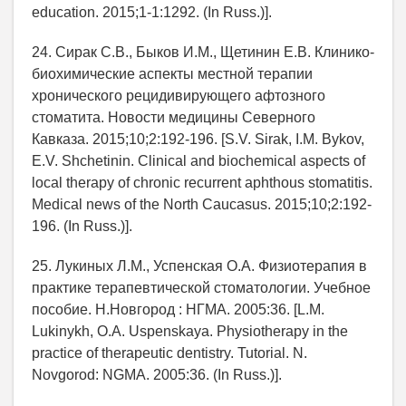
education. 2015;1-1:1292. (In Russ.)].
24. Сирак С.В., Быков И.М., Щетинин Е.В. Клинико-
биохимические аспекты местной терапии
хронического рецидивирующего афтозного
стоматита. Новости медицины Северного
Кавказа. 2015;10;2:192-196. [S.V. Sirak, I.M. Bykov,
E.V. Shchetinin. Clinical and biochemical aspects of
local therapy of chronic recurrent aphthous stomatitis.
Medical news of the North Caucasus. 2015;10;2:192-
196. (In Russ.)].
25. Лукиных Л.М., Успенская О.А. Физиотерапия в
практике терапевтической стоматологии. Учебное
пособие. Н.Новгород : НГМА. 2005:36. [L.M.
Lukinykh, O.A. Uspenskaya. Physiotherapy in the
practice of therapeutic dentistry. Tutorial. N.
Novgorod: NGMA. 2005:36. (In Russ.)].