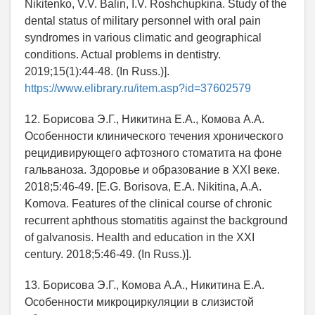
Nikitenko, V.V. Balin, I.V. Roshchupkina. Study of the
dental status of military personnel with oral pain
syndromes in various climatic and geographical
conditions. Actual problems in dentistry.
2019;15(1):44-48. (In Russ.)].
https://www.elibrary.ru/item.asp?id=37602579
12. Борисова Э.Г., Никитина Е.А., Комова А.А.
Особенности клинического течения хронического
рецидивирующего афтозного стоматита на фоне
гальваноза. Здоровье и образование в XXI веке.
2018;5:46-49. [E.G. Borisova, E.A. Nikitina, A.A.
Komova. Features of the clinical course of chronic
recurrent aphthous stomatitis against the background
of galvanosis. Health and education in the XXI
century. 2018;5:46-49. (In Russ.)].
13. Борисова Э.Г., Комова А.А., Никитина Е.А.
Особенности микроциркуляции в слизистой