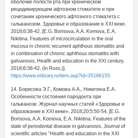
оболочке полости рта при хроническом
рецидивирующем афтозном стоматите и при
сочетании хронического афтозного стоматита с
гальванозом. Здоровье и образование в XXI веке.
2018;6:38-42. [E.G. Borisova, A.A. Komova, E.A.
Nikitina. Features of microcirculation in the oral
mucosa in chronic recurrent aphthous stomatitis and
in combination of chronic aphthous stomatitis with
galvanosis. Health and education in the XXI century.
2018;6:38-42. (In Russ.)].
https://www.elibrary.ru/item.asp?id=35186155
14. Борисова Э.Г., Комова А.А., Никитина Е.А.
Особенности состояния пародонта при
гальванозе. Журнал научных статей «Здоровье и
образование в XXI веке». 2018;20;5:50-54. [E.G.
Borisova, A.A. Komova, E.A. Nikitina. Features of the
state of periodontal disease in galvanosis. Journal of
scientific articles "Health and education in the XXI