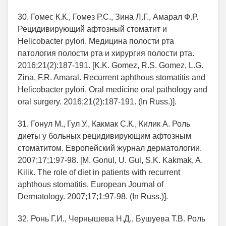
30. Гомес К.К., Гомез Р.С., Зина Л.Г., Амарал Ф.Р.
Рецидивирующий афтозный стоматит и
Helicobacter pylori. Медицина полости рта
патология полости рта и хирургия полости рта.
2016;21(2):187-191. [K.K. Gomez, R.S. Gomez, L.G.
Zina, F.R. Amaral. Recurrent aphthous stomatitis and
Helicobacter pylori. Oral medicine oral pathology and
oral surgery. 2016;21(2):187-191. (In Russ.)].
31. Гонул М., Гул У., Какмак С.К., Килик А. Роль
диеты у больных рецидивирующим афтозным
стоматитом. Европейский журнал дерматологии.
2007;17;1:97-98. [M. Gonul, U. Gul, S.K. Kakmak, A.
Kilik. The role of diet in patients with recurrent
aphthous stomatitis. European Journal of
Dermatology. 2007;17;1:97-98. (In Russ.)].
32. Ронь Г.И., Чернышева Н.Д., Бушуева Т.В. Роль