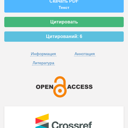
Скачать PDF
Текст
Цитировать
Цитирований:
6
Информация
Аннотация
Литература