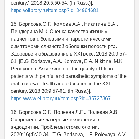
century." 2018;20;5:50-54. (In Russ.)].
https://elibrary.ru/item.asp?id=34964681
15. Борисова Э.Г., Комова А.А., Никитина Е.А.,
Пендюрина М.К. Оценка качества жизни у
пациентов с болевыми и парестетическими
симптомами слизистой оболочки полости рта.
Здоровье и образование в XXI веке. 2018;20;9:57-
61. [E.G. Borisova, A.A. Komova, E.A. Nikitina, M.K.
Pendyurina. Assessment of the quality of life in
patients with painful and paresthetic symptoms of the
oral mucosa. Health and education in the XXI
century. 2018;20;9:57-61. (In Russ.)].
https://www.elibrary.ru/item.asp?id=35727367
16. Борисова Э.Г., Полевая Л.П., Полевая А.В.
Современные лазерные технологии в
эндодонтии. Проблемы стоматологии.
2020;16(4):30-34. [E.G. Borisova, L.P. Polevaya, A.V.