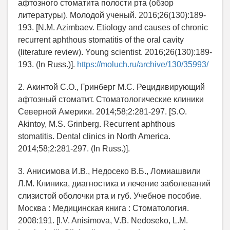
афтозного стоматита полости рта (обзор
литературы). Молодой ученый. 2016;26(130):189-
193. [N.M. Azimbaev. Etiology and causes of chronic
recurrent aphthous stomatitis of the oral cavity
(literature review). Young scientist. 2016;26(130):189-
193. (In Russ.)].
https://moluch.ru/archive/130/35993/
2. Акинтой С.О., Гринберг М.С. Рецидивирующий
афтозный стоматит. Стоматологические клиники
Северной Америки. 2014;58;2:281-297. [S.O.
Akintoy, M.S. Grinberg. Recurrent aphthous
stomatitis. Dental clinics in North America.
2014;58;2:281-297. (In Russ.)].
3. Анисимова И.В., Недосеко В.Б., Ломиашвили
Л.М. Клиника, диагностика и лечение заболеваний
слизистой оболочки рта и губ. Учебное пособие.
Москва : Медицинская книга : Стоматология.
2008:191. [I.V. Anisimova, V.B. Nedoseko, L.M.