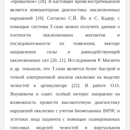
«привычное» [
18
]. В настоящее время востребованной
является компьютерная диагностика окклюзионных
нарушений [
19
]. Согласно С.Й. Йо и С. Кадир, с
помощью системы Т-скан можно получить данные о
плотности окклюзионных контактов и
последовательности их появления, векторе
направления силы и равнодействующей
окклюзионных сил [
20
,
21
]. Исследования Р. Маганти
и др. показали, что Т-скан является более быстрой и
точной альтернативой анализа окклюзии на моделях
челюстей в артикуляторе [
22
]. В работе О.О.
Янушевича и соавт. особый интерес направлен на
возможность провести высокоточную диагностику
нарушений окклюзии с учетом биомеханики ВНЧС и
эстетики лица пациента с помощью сканированных
гипсовых моделей челюстей в виртуальном