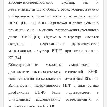
височно-нижнечелюстного сустава, так и
жевательных мышц с обеих сторон; количественную
информацию о размерах костных и мягких тканей
―
ВНЧС
[
60
62
]. К.Ю. Задильской и соавт. успешно
применен МСКТ в оценке расположения суставного
диска ВНЧС
[
63
]. Однако в литературе имеются
сведения о недостаточной «различимости»
мягкотканных структур ВНЧС при использовании
КТ
[
64
].
Общепризнанным «золотым стандартом» в
диагностике патологических изменений ВНЧС
является магнитно-резонансная томография
[
65
,
66
].
Валидность и эффективность МРТ в диагностике
дисфункций ВНЧС были подтверждены в
углубленных исследованиях отечественных и
зарубежных авторов
[
67
,
68
].