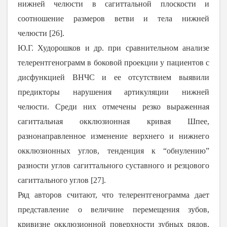
нижней челюсти в сагиттальной плоскости и
соотношение размеров ветви и тела нижней
челюсти [
26
].
Ю.Г. Худорошков и др. при сравнительном анализе
телерентгенограмм в боковой проекции у пациентов с
дисфункцией ВНЧС и ее отсутствием выявили
предикторы нарушения артикуляции нижней
челюсти. Среди них отмечены резко выраженная
сагиттальная окклюзионная кривая Шпее,
разнонаправленное изменение верхнего и нижнего
окклюзионных углов, тенденция к “обнулению”
разности углов сагиттального суставного и резцового
сагиттального углов [
27
].
Ряд авторов считают, что телерентгенограмма дает
представление о величине перемещения зубов,
кривизне окклюзионной поверхности зубных рядов,