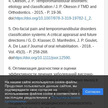
4. Okeson, J. P. Temporomandibular disorders:
etiology and classification / J. P. Okeson // TMD and
Orthodontics. - 2015. - P. 19-36.
doi:
https://doi.org/10.1007/978-3-319-19782-1_2.
5. Oro-facial pain and temporomandibular disorders
classification systems: A critical appraisal and future
directions / G. D. Klasser, D. Manfredini, J. P. Goulet,
A. De Laat // Journal of oral rehabilitation. - 2018. -
Vol. 45(3). - P. 258-268.
doi
https://doi.org/10.1111/joor.12590.
6. Оптимизация диагностики и оценки
эффективности лечения заболеваний височно-
нижнечелюстного сустава и жевательных мышц в
На нашем сайте используются cookie-файлы.
стоматологической практике / А. К.
Продолжая пользоваться данным сайтом, вы
подтверждаете свое согласие на
Иорданишвили, К. А. Овчинников, Л. Н. Солдатова
Согласен
использование файлов cookie в соответствии с
[и др.] // Вестник Северо-западного
настоящим уведомлением и
Пользовательским
соглашением
.
государственного медицинского университета. -