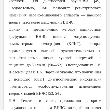
частности, для диагностики бруксизма
[
49
].
Следовательно, ЭМГ позволяет регистрировать
изменения нервно-мышечного аппарата ― важного
звена в патогенезе дисфункции ВНЧС.
Одним из прецизионных методов диагностики
дисфункции ВНЧС является конусно-лучевая
компьютерная томография (КЛКТ), которая
характеризуется высокой чувствительностью и
специфичностью, низкой лучевой нагрузкой на
пациента (до 50 мкЗв)
[
50
―
52
]. В исследованиях Е.В.
Шеломенцева и Т.А. Лархайм указано, что полученная
с помощью КЛКТ диагностическая информация
лимитируется морфоструктурными изменениями
твердых тканей ВНЧС [
53
,
54
].
П.Н. Гелетин и соавт. предложили алгоритм
визуализации и анализа ВНЧС, который позволяет