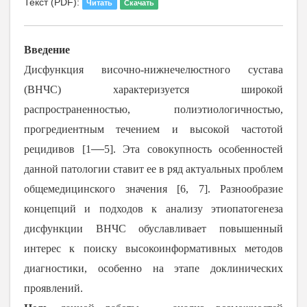
Текст (PDF):
Читать
Скачать
Введение
Дисфункция височно-нижнечелюстного сустава
(ВНЧС) характеризуется широкой
распространенностью, полиэтиологичностью,
прогредиентным течением и высокой частотой
―
рецидивов [
1
5
]. Эта совокупность особенностей
данной патологии ставит ее в ряд актуальных проблем
общемедицинского значения [
6
,
7
]. Разнообразие
концепций и подходов к анализу этиопатогенеза
дисфункции ВНЧС обуславливает повышенный
интерес к поиску высокоинформативных методов
диагностики, особенно на этапе доклинических
проявлений.