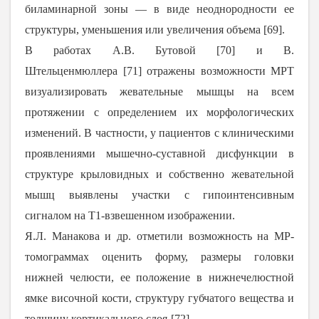
биламинарной зоны ― в виде неоднородности ее
структуры, уменьшения или увеличения объема [
69
].
В работах А.В. Бутовой [‎
70
] и В.
Штельценмюллера [
71
] отражены возможности МРТ
визуализировать жевательные мышцы на всем
протяжении с определением их морфологических
изменений. В частности, у пациентов с клиническими
проявлениями мышечно-суставной дисфункции в
структуре крыловидных и собственно жевательной
мышц выявлены участки с гипоинтенсивным
сигналом на Т1-взвешенном изображении.
Я.Л. Манакова и др. отметили возможность на МР-
томограммах оценить форму, размеры головки
нижней челюсти, ее положение в нижнечелюстной
ямке височной кости, структуру губчатого вещества и
толщину кортикального слоя
[
72
].