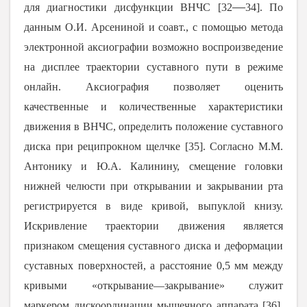
―
для диагностики дисфункции ВНЧС [
32
34
]. По
данным О.И. Арсениной и соавт., с помощью метода
электронной аксиографии возможно воспроизведение
на дисплее траектории суставного пути в режиме
онлайн. Аксиография позволяет оценить
качественные и количественные характеристики
движения в ВНЧС, определить положение суставного
диска при реципрокном щелчке [
35
]. Согласно M.M.
Антонику и Ю.А. Калинину, смещение головки
нижней челюсти при открывании и закрывании рта
регистрируется в виде кривой, выпуклой книзу.
Искривление траектории движения является
признаком смещения суставного диска и деформации
суставных поверхностей, а расстояние 0,5 мм между
кривыми «открывание—закрывание» служит
маркером дискоординации мышечного аппарата [
36
].