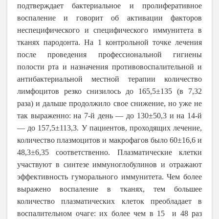
подтверждает бактериальное и пролиферативное
воспаление и говорит об активации факторов
неспецифического и специфического иммунитета в
тканях пародонта. На 1 контрольной точке лечения
после проведения профессиональной гигиены
полости рта и назначения противовоспалительной и
антибактериальной местной терапии количество
лимфоцитов резко снизилось до 165,5±135 (в 7,32
раза) и дальше продолжило свое снижение, но уже не
так выраженно: на 7-й день — до 130±50,3 и на 14-й
— до 157,5±113,3. У пациентов, проходящих лечение,
количество плазмоцитов и макрофагов было 60±16,6 и
48,3±6,35 соответственно. Плазматические клетки
участвуют в синтезе иммуноглобулинов и отражают
эффективность гуморального иммунитета. Чем более
выражено воспаление в тканях, тем большее
количество плазматических клеток преобладает в
воспалительном очаге: их более чем в 15 и 48 раз