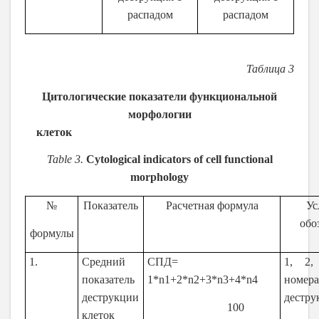
распадом
распадом
Таблица 3
Цитологические показатели функциональной
морфологии
клеток
Table 3.
Cytological indicators of cell functional
morphology
№
Показатель
Расчетная формула
Ус
обо
формулы
1.
Средний
СПД=
1, 2
показатель
1*n1+2*n2+3*n3+4*n4
номер
деструкции
дестру
100
клеток