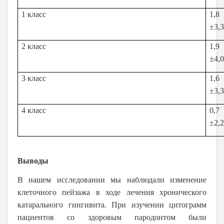
1 класс
1,8
±3,
2 класс
1,9
±4,
3 класс
1,6
±3,
4 класс
0,7
±2,
Выводы
В нашем исследовании мы наблюдали изменение
клеточного пейзажа в ходе лечения хронического
катарального гингивита. При изучении цитограмм
пациентов со здоровым пародонтом были