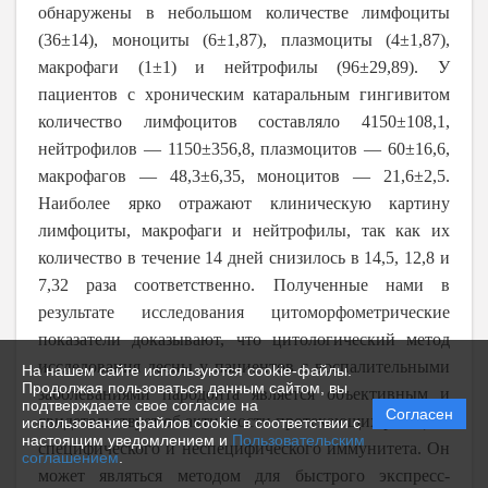
обнаружены в небольшом количестве лимфоциты
(36±14), моноциты (6±1,87), плазмоциты (4±1,87),
макрофаги (1±1) и нейтрофилы (96±29,89). У
пациентов с хроническим катаральным гингивитом
количество лимфоцитов составляло 4150±108,1,
нейтрофилов — 1150±356,8, плазмоцитов — 60±16,6,
макрофагов — 48,3±6,35, моноцитов — 21,6±2,5.
Наиболее ярко отражают клиническую картину
лимфоциты, макрофаги и нейтрофилы, так как их
количество в течение 14 дней снизилось в 14,5, 12,8 и
7,32 раза соответственно. Полученные нами в
результате исследования цитоморфометрические
показатели доказывают, что цитологический метод
исследования десны у пациентов с воспалительными
На нашем сайте используются cookie-файлы.
Продолжая пользоваться данным сайтом, вы
заболеваниями пародонта является объективным и
подтверждаете свое согласие на
Согласен
свидетельствует об активности протекающих реакций
использование файлов cookie в соответствии с
настоящим уведомлением и
Пользовательским
специфического и неспецифического иммунитета. Он
соглашением
.
может являться методом для быстрого экспресс-