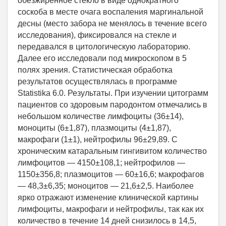
обезжиренное стекло в виде однократного
соскоба в месте очага воспаления маргинальной
десны (место забора не менялось в течение всего
исследования), фиксировался на стекле и
передавался в цитологическую лабораторию.
Далее его исследовали под микроскопом в 5
полях зрения. Статистическая обработка
результатов осуществлялась в программе
Statistika 6.0. Результаты. При изучении цитограмм
пациентов со здоровым пародонтом отмечались в
небольшом количестве лимфоциты (36±14),
моноциты (6±1,87), плазмоциты (4±1,87),
макрофаги (1±1), нейтрофилы 96±29,89. С
хроническим катаральным гингивитом количество
лимфоцитов — 4150±108,1; нейтрофилов —
1150±356,8; плазмоцитов — 60±16,6; макрофагов
— 48,3±6,35; моноцитов — 21,6±2,5. Наиболее
ярко отражают изменение клинической картины
лимфоциты, макрофаги и нейтрофилы, так как их
количество в течение 14 дней снизилось в 14,5,