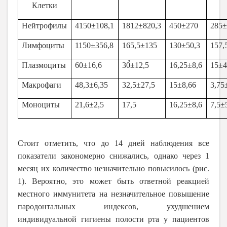
Клетки
Нейтрофилы
4150±108,1
1812±820,3
450±270
285±
Лимфоциты
1150±356,8
165,5±135
130±50,3
157,
Плазмоциты
60±16,6
30̉±12,5
16,25±8,6
15±4
Макрофаги
48,3±6,35
32,5±27,5
15±8,66
3,75
Моноциты
21,6±2,5
17,5
16,25±8,6
7,5±
Стоит отметить, что до 14 дней наблюдения все
показатели закономерно снижались, однако через 1
месяц их количество незначительно повысилось (рис.
1). Вероятно, это может быть ответной реакцией
местного иммунитета на незначительное повышение
пародонтальных индексов, ухудшением
индивидуальной гигиены полости рта у пациентов