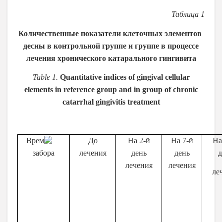
Таблица 1
Количественные показатели клеточных элементов
десны в контрольной группе и группе в процессе
лечения хронического катарального гингивита
Table 1.
Quantitative indices of gingival cellular
elements in reference group and in group of chronic
catarrhal gingivitis treatment
Время
До
На 2-й
На 7-й
На
забора
лечения
день
день
д
лечения
лечения
ле