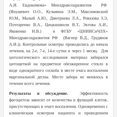
А.И. Евдокимова» Минздравсоцразвития РФ
(Янушевич О.О., Кузьмина Э.М., Максимовский
Ю.М., Малый А.Ю., Дмитриева Л.А., Ревазова З.Э,
Почтаренко В.А., Цицкишвили В.Т., Эктова А.И.,
Яковенко Н.В.) и ФГБУ «ЦНИИСиЧЛХ»
Минздравсоцразвития РФ (Вагнер В.Д., Грудянов
А.И.)). Контрольные осмотры проводились до начала
лечения, на 2-е, 7-е, 14-е сутки и через 1 месяц. Для
цитологического исследования материал забирался
цитощеткой на предметное обезжиренное стекло в
виде однократного соскоба в месте очага воспаления
маргинальной десны. Место забора не менялось в
течение всего лечения.
Результаты и обсуждение.
Эффективность
фагоцитоза зависит от количества и функций клеток,
присутствующих в очаге воспаления. Одновременно с
клиническим осмотром пациента и проведением