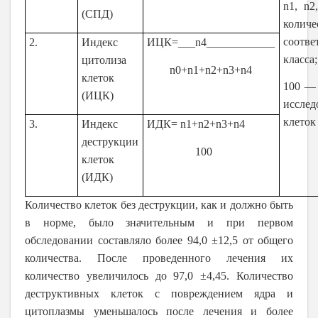
n1, n2
(СПД)
количе
соотве
2.
Индекс
ИЦК=___n4____________
класса;
цитолиза
n0+n1+n2+n3+n4
клеток
100 — 
(ИЦК)
исслед
клеток
3.
Индекс
ИДК= n1+n2+n3+n4
деструкции
100
клеток
(ИДК)
Количество клеток без деструкции, как и должно быть
в норме, было значительным и при первом
обследовании составляло более 94,0 ±12,5 от общего
количества. После проведенного лечения их
количество увеличилось до 97,0 ±4,45. Количество
деструктивных клеток с повреждением ядра и
цитоплазмы уменьшалось после лечения и более