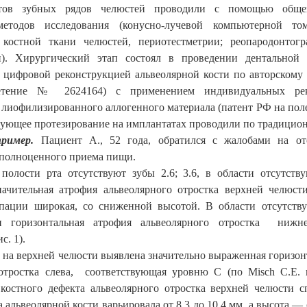
ктов зубных рядов челюстей проводили с помощью обще
етодов исследования (конусно-лучевой компьютерной то
 костной ткани челюстей, периотестметрии; реопародонтогр
и). Хирургический этап состоял в проведении дентальной
цифровой реконструкцией альвеолярной кости по авторскому 
тение № 2624164) с применением индивидуальных рек
 лиофилизированного аллогенного материала (патент РФ на по
дующее протезирование на имплантатах проводили по традицио
пример.
Пациент А., 52 года, обратился с жалобами на отс
полноценного приема пищи.
полости рта отсутствуют зубы 2.6; 3.6, в области отсутств
начительная атрофия альвеолярного отростка верхней челюст
ьпации широкая, со сниженной высотой. В области отсутству
 и горизонтальная атрофия альвеолярного отростка нижн
с. 1).
 на верхней челюсти выявлена значительно выраженная горизон
 отростка слева, соответствующая уровню С (по
Misch
С.Е.
костного дефекта альвеолярного отростка верхней челюсти с
 альвеолярной кости варьировала от 8,3 до
10,4 мм
, а высота — 