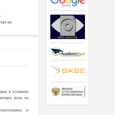
я
тат из
ции в условиях
рающих роль на
изонтальных и