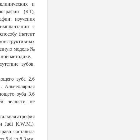
клинических и
мографии (КТ),
афии; изучения
 имплантации с
способу (патент
онструктивных
лезную модель №
нной методике.
утствие зубов,
ующего зуба 2.6
и. Альвеолярная
ющего зуба 3.6
ей челюсти не
тальная атрофия
 и
Judi
K
.
W
.
M
.),
права составила
от 5,4 до
8,3 мм
.