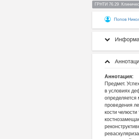
ГРНТИ 76.29  Клиничес
Попов Нико
Информац
Аннотаци
Аннотация:
Предмет. Успе
в условиях де
определяется 
проведения ле
кости челюсти
костнозамещаю
реконструктивн
реваскуляриза