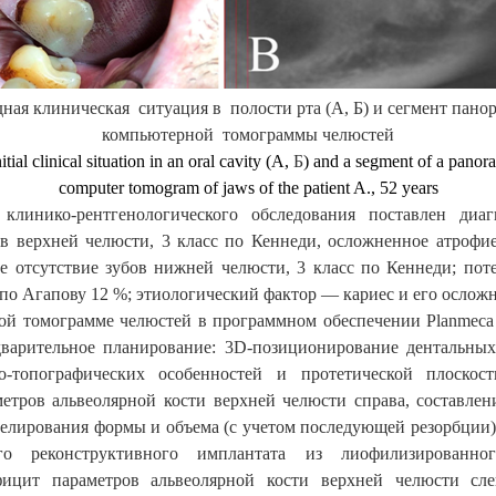
ная клиническая ситуация в полости рта (А, Б) и сегмент панор
компьютерной томограммы челюстей
tial clinical situation in an oral cavity (A,
Б
) and a segment of a panora
computer tomogram of jaws of the patient A., 52 years
клинико-рентгенологического обследования поставлен диаг
ов верхней челюсти, 3 класс по Кеннеди, осложненное атрофи
ое отсутствие зубов нижней челюсти, 3 класс по Кеннеди; пот
по Агапову 12 %; этиологический фактор — кариес и его ослож
й томограмме челюстей в программном обеспечении Planmeca
дварительное планирование: 3D-позиционирование дентальных
о-топографических особенностей и протетической плоскост
етров альвеолярной кости верхней челюсти справа, составлен
делирования формы и объема (с учетом последующей резорбции)
ого реконструктивного имплантата из лиофилизированног
фицит параметров альвеолярной кости верхней челюсти сл