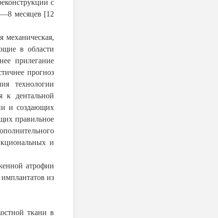
реконструкции с
6—8 месяцев [12
я механическая,
ающие в области
нее прилегание
стичнее прогноз
ния технологии
я к дентальной
ни и создающих
ющих правильное
полнительного
нкциональных и
женной атрофии
 имплантатов из
остной ткани в