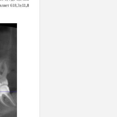
вляет 618,3
±
11,8