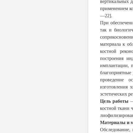
вертикальных д
применением ко
—22].
При обеспечени
так и биологич
соприкосновен
материала к об
костной рекон
построения ин
имплантации, 
благоприятные 
проведение о
изготовления 
эстетических ре
Цель работы
—
костной ткани 
лиофилизирован
Материалы и 
Обследование,