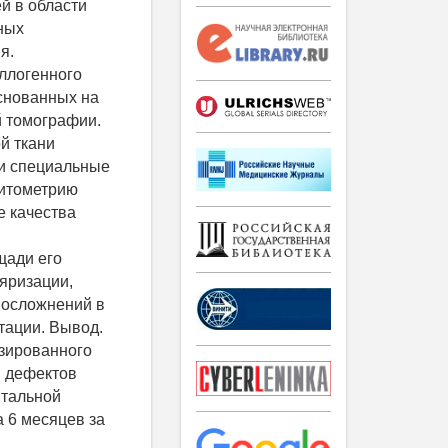
й в области
ных
я.
аллогенного
снованных на
 томографии.
й ткани
 и специальные
ситометрию
е качества
щади его
ляризации,
 осложнений в
тации. Вывод.
зированного
и дефектов
нтальной
 6 месяцев за