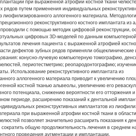
плантации при выраженной атрофии костной ткани челюсте
х рядов путем применения индивидуальных реконструктив
з лиофилизированного аллогенного материала. Методологи
прецизионного реконструктивного костного имплантата из 
проводили с помощью методик цифровой реконструкции, о
иртуальных цифровых 3D-моделей по данным компьютерной
зультатов лечения пациента с выраженной атрофией костно
ласти дефектов зубных рядов применяли общеклинические
ования: конусно-лучевую компьютерную томографию, ден
 челюстей, периотестметрию; реопародонтографию; изучени
таты. Использование реконструктивного имплантата из
нного аллогенного материала приводит к увеличению пло
тогенной костной тканью альвеолы, увеличению его реваску
вного потенциала, снижению вероятности его отторжения и
ном периоде, расширению показаний к дентальной имплан
ндивидуальных реконструктивных имплантатов из лиофили
атериала при выраженной атрофии костной ткани в област
челюстей позволяет значительно расширить показания к де
 сократить общую продолжительность лечения в среднем на
нтного проведения аугментации и имплантации.