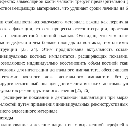
ефектах альвеолярной кости челюсти требует предварительной 
стнозамещающих материалов, что удлиняет сроки лечения на 
и стабильности используемого материала важны как первична
еская фиксации, то есть процессы остеоинтеграции, протек
ия с реципиентной костной тканью. Очевидно, что чем плот
ласти дефекта и чем больше площадь их контакта, тем оптими
струкции [23, 24]. Этим продиктована актуальность созда
дивидуальных костных имплантатов, расширяющих показани
позволяющих индивидуально восстановить объем костной тка
условия для интеграции дентального имплантата, обеспечива
стеотомии костного ложа дентального имплантата без до
хирургического шаблона для достижения высоких анатомо-фу
зультатов реконструктивного лечения [25, 26].
 расширение показаний к дентальной имплантации при выра
челюстей путем применения индивидуальных реконструктивных
ного аллогенного материала.
методы
 планирование и лечение пациентов с выраженной атрофией к