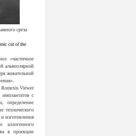
амного среза
mic cut of the
ноз «частичное
ей альвеолярной
еря жевательной
нения».
 Romexis Viewer
 имплантатов с
и, определение
ие технического
 и изготовления
о аллогенного
ева в проекции