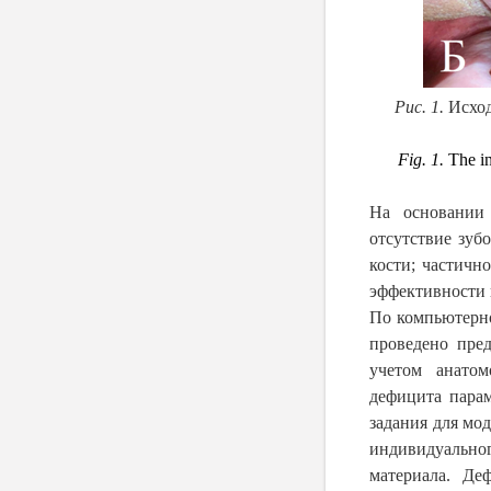
Рис. 1.
Исход
Fig. 1.
The ini
На основании 
отсутствие зуб
кости; частичн
эффективности 
По компьютерно
проведено пре
учетом анатом
дефицита парам
задания для мо
индивидуальн
материала. Де