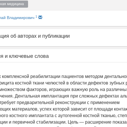
кая медицина  
1
лай Владимирович
ия об авторах и публикации
я и ключевые слова
х комплексной реабилитации пациентов методом дентальн
фицита костной ткани челюстей в области дефектов зубных 
множеством факторов, играющих важную роль на различны
чения. Дентальная имплантация при сложных дефектах ал
 требует предварительной реконструкции с применением
щих материалов, успех которой зависит от площади конта
ого костного имплантата с аутогенной костной тканью, степ
ции и первичной стабилизации. Цель — расширение показа