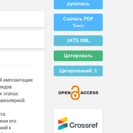
рукопись
Скачать PDF
Текст
JATS XML
Цитировать
Цитирований:
1
ой имплантации
рядов
х этапах
ьвеолярной
кта
ени его
ний к