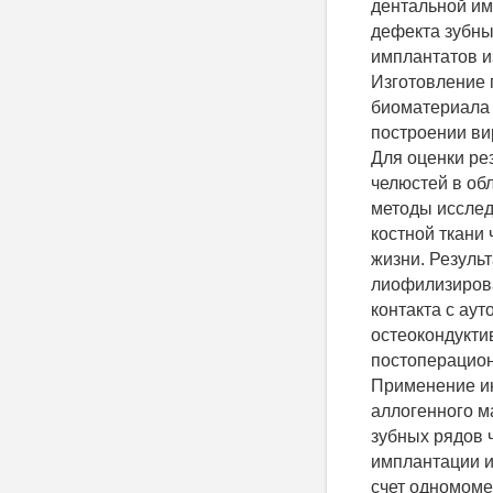
дентальной им
дефекта зубны
имплантатов и
Изготовление 
биоматериала 
построении в
Для оценки ре
челюстей в об
методы исслед
костной ткани
жизни. Резуль
лиофилизирова
контакта с ау
остеокондукти
постоперацион
Применение и
аллогенного м
зубных рядов 
имплантации и
счет одномоме