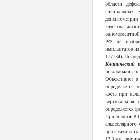
области дефе
специальных м
денситометрии
качества жизн
одномоментной 
РФ на изобре
имплантатов из
177734). После
Клинический 
невозможность 
Объективно: в 
определяется з
кость при пал
вертикальная
определяется (ри
При анализе КТ
альвеолярного
протяженность 
12,3 мм, ширина