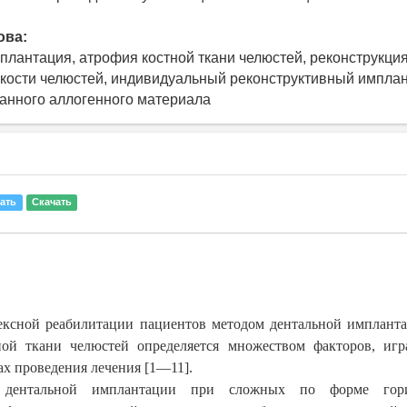
ова:
плантация, атрофия костной ткани челюстей, реконструкци
кости челюстей, индивидуальный реконструктивный имплан
анного аллогенного материала
ать
Скачать
ексной реабилитации пациентов методом дентальной импланта
ной ткани челюстей определяется множеством факторов, иг
ах проведения лечения [1—11].
 дентальной имплантации при сложных по форме гор