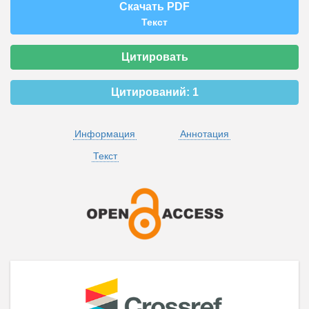
Скачать PDF
Текст
Цитировать
Цитирований:
1
Информация
Аннотация
Текст