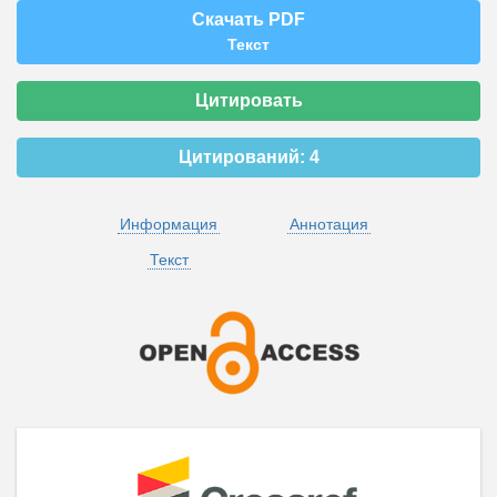
Скачать PDF
Текст
Цитировать
Цитирований:
4
Информация
Аннотация
Текст