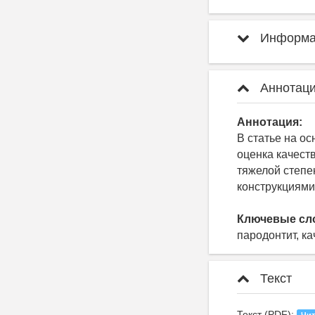
Информац
Аннотаци
Аннотация:
В статье на о
оценка качест
тяжелой степе
конструкциями
Ключевые сл
пародонтит, к
Текст
Текст (PDF):