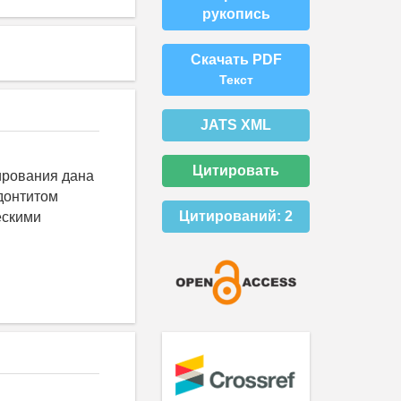
рукопись
Скачать PDF
Текст
JATS XML
Цитировать
ирования дана
донтитом
Цитирований:
2
ескими