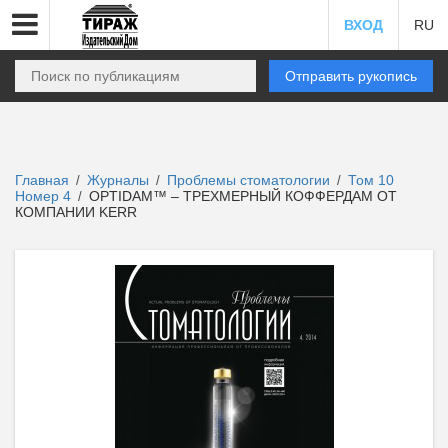
ВХОД
RU
Отправить рукопись
Главная
Журналы
Проблемы стоматологии
Том 10
/
/
/
Номер 4
OPTIDAM™ – ТРЕХМЕРНЫЙ КОФФЕРДАМ ОТ
/
КОМПАНИИ KERR