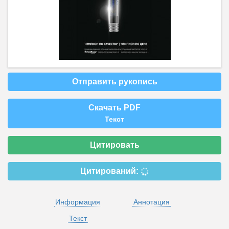
Отправить рукопись
Скачать PDF
Текст
Цитировать
Цитирований:
Информация
Аннотация
Текст